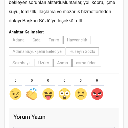
bekleyen sorunları aktardı.Muhtarlar, yol, köprü, içme
suyu, temizlik, ilaçlama ve mezarlık hizmetlerinden
dolayı Başkan Sözlü’ye teşekkür etti.
Anahtar Kelimeler:
Adana
Gıda
Tarım
Hayvancılık
Adana Büyükşehir Belediye
Hüseyin Sözlü
Saimbeyli
Üzüm
Asma
asma fidanı
0
0
0
0
0
0
Yorum Yazın