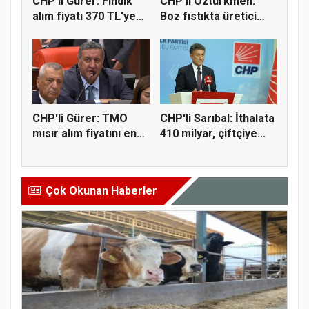
CHP'li Gürer: Fındık
CHP'li Öztürkmen:
alım fiyatı 370 TL'ye
Boz fıstıkta üretici
yü...
destek...
CHP'li Gürer: TMO
CHP'li Sarıbal: İthalata
mısır alım fiyatını en
410 milyar, çiftçiye...
az 1...
Çok Okunan Haberler