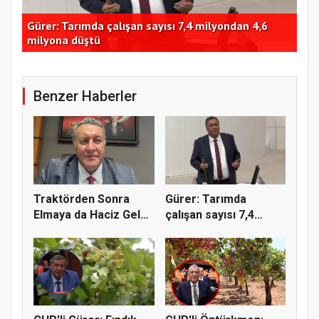
nin
Gürer: Tarımda çalışan sayısı 7,4 milyondan 4,6
TMO
milyona düştü
yüz
Benzer Haberler
Traktörden Sonra
Gürer: Tarımda
Elmaya da Haciz Geldi!
çalışan sayısı 7,4
"Çift...
milyondan 4...