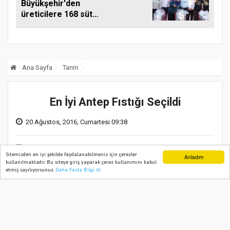
Büyükşehir'den
üreticilere 168 süt
sağım makinesi
Ana Sayfa
Tarım
En İyi Antep Fıstığı Seçildi
20 Ağustos, 2016, Cumartesi 09:38
Sitemizden en iyi şekilde faydalanabilmeniz için çerezler
Anladım
kullanılmaktadır. Bu siteye giriş yaparak çerez kullanımını kabul
etmiş sayılıyorsunuz.
Daha Fazla Bilgi Al
Ana Sayfa
Web TV
Foto Galeri
Yazarlar
Nizip Ticaret Borsası organizasyonuyla
düzenlenen
“En İyi Antep Fıstığı Yarışması”
82 çiftçi ve üreticinin katılımıyla gerçekleştirildi.