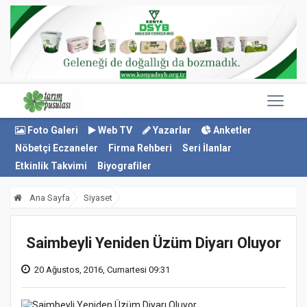
Foto Galeri
Web TV
Yazarlar
Anketler
Nöbetçi Eczaneler
Firma Rehberi
Seri İlanlar
Etkinlik Takvimi
Biyografiler
Ana Sayfa
Siyaset
Saimbeyli Yeniden Üzüm Diyarı Oluyor
20 Ağustos, 2016, Cumartesi 09:31