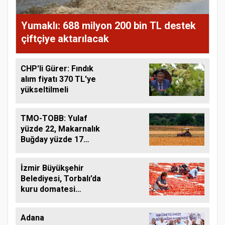
Yumaklı: 688 milyon 200 bin TL destek
çiftçiye aktarılacak
CHP'li Gürer: Fındık
alım fiyatı 370 TL'ye
yükseltilmeli
TMO-TOBB: Yulaf
yüzde 22, Makarnalık
Buğday yüzde 17
Arttı
İzmir Büyükşehir
Belediyesi, Torbalı’da
kuru domatesi
destekliyor
Adana