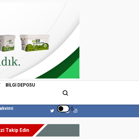
T
BILGI DEPOSU
Takvimi
izi Takip Edin