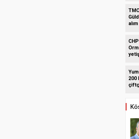
TMO
Güld
alım
CHP'
Orma
yetiş
edil
Yuma
200 
çift
Köş