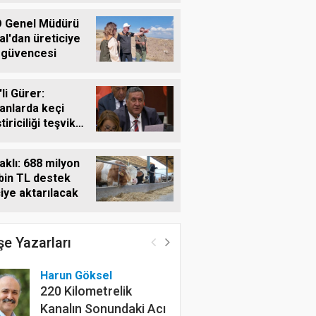
 Genel Müdürü
al'dan üreticiye
 güvencesi
li Gürer:
nlarda keçi
tiriciliği teşvik
meli
klı: 688 milyon
bin TL destek
çiye aktarılacak
e Yazarları
Harun Göksel
220 Kilometrelik
Kanalın Sonundaki Acı