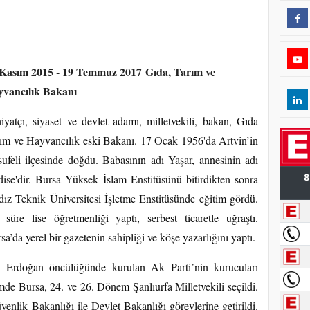
 Kasım 2015 - 19 Temmuz 2017 Gıda, Tarım ve
yvancılık Bakanı
hiyatçı, siyaset ve devlet adamı, milletvekili, bakan, Gıda
ım ve Hayvancılık eski Bakanı. 17 Ocak 1956'da Artvin’in
ufeli ilçesinde doğdu. Babasının adı Yaşar, annesinin adı
ise'dir. Bursa Yüksek İslam Enstitüsünü bitirdikten sonra
dız Teknik Üniversitesi İşletme Enstitüsünde eğitim gördü.
 süre lise öğretmenliği yaptı, serbest ticaretle uğraştı.
sa’da yerel bir gazetenin sahipliği ve köşe yazarlığını yaptı.
 Erdoğan öncülüğünde kurulan Ak Parti’nin kurucuları
mde Bursa, 24. ve 26. Dönem Şanlıurfa Milletvekili seçildi.
nlik Bakanlığı ile Devlet Bakanlığı görevlerine getirildi.