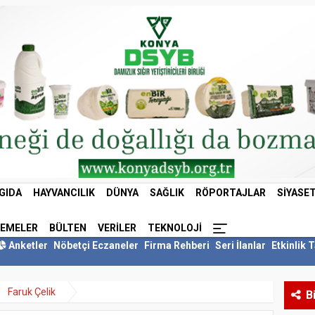
GIDA
HAYVANCILIK
DÜNYA
SAĞLIK
RÖPORTAJLAR
SIYASE
LEMELER
BÜLTEN
VERILER
TEKNOLOJI
Anketler
Nöbetçi Eczaneler
Firma Rehberi
Seri İlanlar
Etkinlik 
Faruk Çelik
B