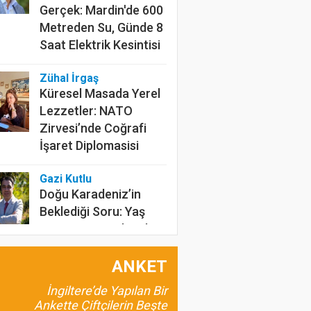
Gerçek: Mardin'de 600
Metreden Su, Günde 8
Saat Elektrik Kesintisi
Zühal İrgaş
Küresel Masada Yerel
Lezzetler: NATO
Zirvesi’nde Coğrafi
İşaret Diplomasisi
Gazi Kutlu
Doğu Karadeniz’in
Beklediği Soru: Yaş
Çay Kaç Lira Olacak?
Tarımın İnfrasesi
ANKET
Anadolu’nun Unutulan,
İngiltere’de Yapılan Bir
Günümüze Uyumlu
Ankette Çiftçilerin Beşte