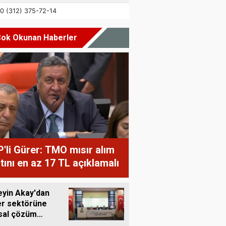
ok Okunan Haberler
'li Gürer: TMO mısır alım
atını en az 17 TL açıklamalı
yin Akay'dan
r sektörüne
sal çözüm
ısı