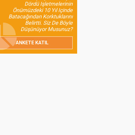
Değeri: Maş Fasulyesi
Dördü Işletmelerinin
Önümüzdeki 10 Yıl Içinde
Prof.Dr. Bülent
Batacağından Korktuklarını
Gülçubuk
Belirtti. Siz De Böyle
Şura Kararlarının
Düşünüyor Musunuz?
İnsan ve Kalkınma
Odaklı Olması da
ANKETE KATIL
Gerekir?
Umut Özdil
Tarımda Havza
Başkanlıkları Geliyor
Prof. Dr. Turan Civelek
Buzağı Kayıpları
Ülkemiz İçin Ciddi Bir
Sorun
Prof. Dr. Melahat Avcı