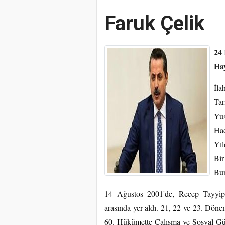
Faruk Çelik
24
Ha
İla
Tar
Yus
Had
Yıl
Bir
Bur
14 Ağustos 2001'de, Recep Tayyip
arasında yer aldı. 21, 22 ve 23. Döne
60. Hükümette Çalışma ve Sosyal Güve