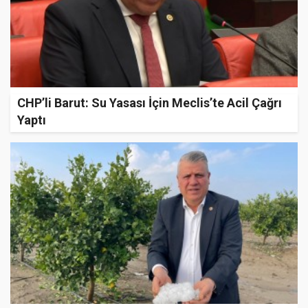
CHP’li Barut: Su Yasası İçin Meclis’te Acil Çağrı
Yaptı