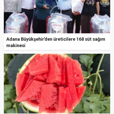
Adana Büyükşehir'den üreticilere 168 süt sağım
makinesi