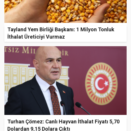
Tayland Yem Birliği Başkanı: 1 Milyon Tonluk
İthalat Üreticiyi Vurmaz
Turhan Çömez: Canlı Hayvan İthalat Fiyatı 5,70
Dolardan 9,15 Dolara Çıktı