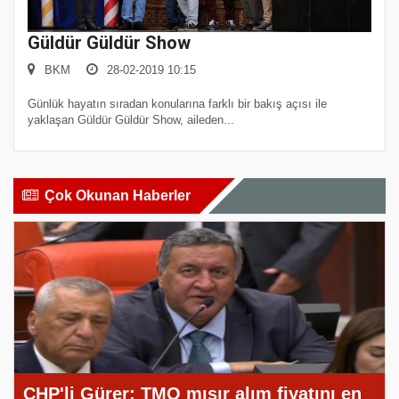
Güldür Güldür Show
BKM
28-02-2019 10:15
Günlük hayatın sıradan konularına farklı bir bakış açısı ile
yaklaşan Güldür Güldür Show, aileden...
Çok Okunan Haberler
CHP'li Gürer: TMO mısır alım fiyatını en