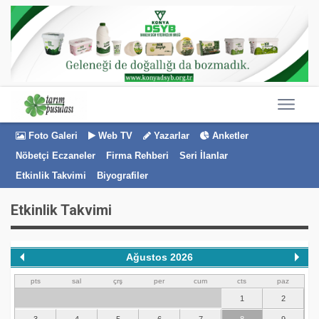
Foto Galeri
Web TV
Yazarlar
Anketler
Nöbetçi Eczaneler
Firma Rehberi
Seri İlanlar
Etkinlik Takvimi
Biyografiler
Etkinlik Takvimi
Ağustos 2026
pts
sal
çrş
per
cum
cts
paz
1
2
3
4
5
6
7
8
9