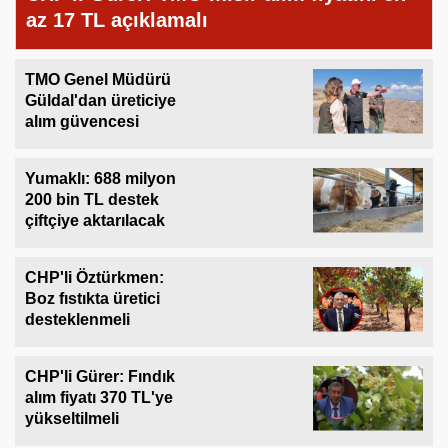
az 17 TL açıklamalı
TMO Genel Müdürü
Güldal'dan üreticiye
alım güvencesi
Yumaklı: 688 milyon
200 bin TL destek
çiftçiye aktarılacak
CHP'li Öztürkmen:
Boz fıstıkta üretici
desteklenmeli
CHP'li Gürer: Fındık
alım fiyatı 370 TL'ye
yükseltilmeli