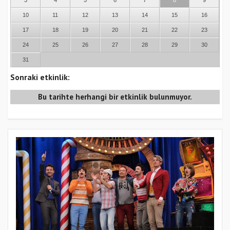
10
11
12
13
14
15
16
17
18
19
20
21
22
23
24
25
26
27
28
29
30
31
Sonraki etkinlik:
Bu tarihte herhangi bir etkinlik bulunmuyor.