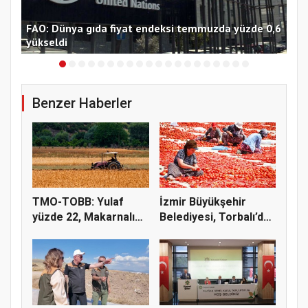
FAO: Dünya gıda fiyat endeksi temmuzda yüzde 0,6
Tra
yükseldi
Bor
Benzer Haberler
TMO-TOBB: Yulaf
İzmir Büyükşehir
yüzde 22, Makarnalık
Belediyesi, Torbalı’da
Buğday y...
kuru...