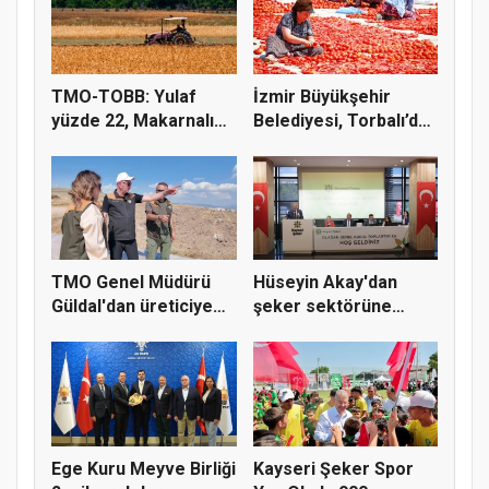
TMO-TOBB: Yulaf
İzmir Büyükşehir
yüzde 22, Makarnalık
Belediyesi, Torbalı’da
Buğday y...
kuru...
TMO Genel Müdürü
Hüseyin Akay'dan
Güldal'dan üreticiye
şeker sektörüne
alım gü...
yapısal çözü...
Ege Kuru Meyve Birliği
Kayseri Şeker Spor