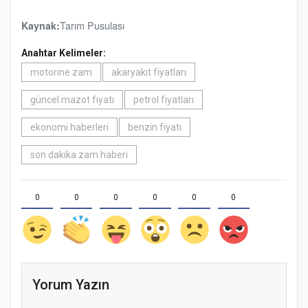
Tarım Pusulası
Kaynak:
Anahtar Kelimeler:
motorine zam
akaryakıt fiyatları
güncel mazot fiyatı
petrol fiyatları
ekonomi haberleri
benzin fiyatı
son dakika zam haberi
0
0
0
0
0
0
Yorum Yazın