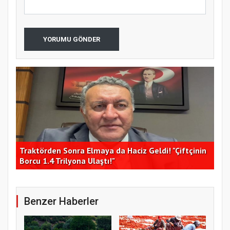
YORUMU GÖNDER
0,6
Traktörden Sonra Elmaya da Haciz Geldi! "Çiftçinin
Gür
Borcu 1.4 Trilyona Ulaştı!"
mil
Benzer Haberler