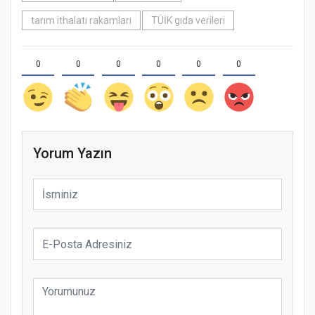
tarım ithalatı rakamları
TÜİK gıda verileri
0
0
0
0
0
0
Yorum Yazın