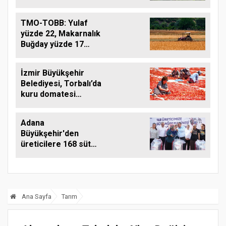
TMO-TOBB: Yulaf
yüzde 22, Makarnalık
Buğday yüzde 17
Arttı
İzmir Büyükşehir
Belediyesi, Torbalı’da
kuru domatesi
destekliyor
Adana
Büyükşehir'den
üreticilere 168 süt
sağım makinesi
Ana Sayfa
Tarım