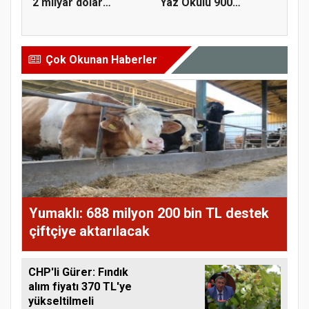
2 milyar dolar
Yaz Okulu 900
ihracat...
öğrenciyle t...
Çok Okunan Haberler
Yumaklı: 688 milyon 200 bin TL destek
çiftçiye aktarılacak
CHP'li Gürer: Fındık
alım fiyatı 370 TL'ye
yükseltilmeli