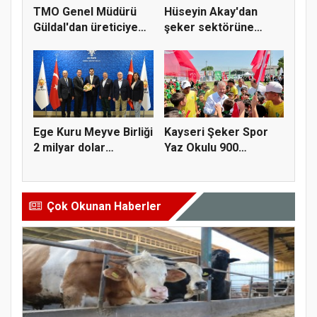
TMO Genel Müdürü
Hüseyin Akay'dan
Güldal'dan üreticiye
şeker sektörüne
alım gü...
yapısal çözü...
Ege Kuru Meyve Birliği
Kayseri Şeker Spor
2 milyar dolar
Yaz Okulu 900
ihracat...
öğrenciyle t...
Çok Okunan Haberler