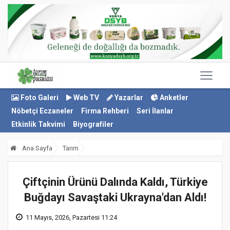
Foto Galeri
Web TV
Yazarlar
Anketler
Nöbetçi Eczaneler
Firma Rehberi
Seri İlanlar
Etkinlik Takvimi
Biyografiler
Ana Sayfa
Tarım
Çiftçinin Ürünü Dalında Kaldı, Türkiye
Buğdayı Savaştaki Ukrayna'dan Aldı!
11 Mayıs, 2026, Pazartesi 11:24