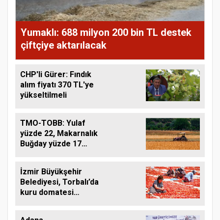
Yumaklı: 688 milyon 200 bin TL destek
çiftçiye aktarılacak
CHP'li Gürer: Fındık
alım fiyatı 370 TL'ye
yükseltilmeli
TMO-TOBB: Yulaf
yüzde 22, Makarnalık
Buğday yüzde 17
Arttı
İzmir Büyükşehir
Belediyesi, Torbalı’da
kuru domatesi
destekliyor