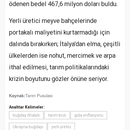
ödenen bedel 467,6 milyon doları buldu.
Yerli üretici meyve bahçelerinde
portakalı maliyetini kurtarmadığı için
dalında bırakırken; İtalya’dan elma, çeşitli
ülkelerden ise nohut, mercimek ve arpa
ithal edilmesi, tarım politikalarındaki
krizin boyutunu gözler önüne seriyor.
Tarım Pusulası
Kaynak:
Anahtar Kelimeler:
buğday ithalatı
tarım krizi
gıda enflasyonu
Ukrayna buğdayı
yerli üretici