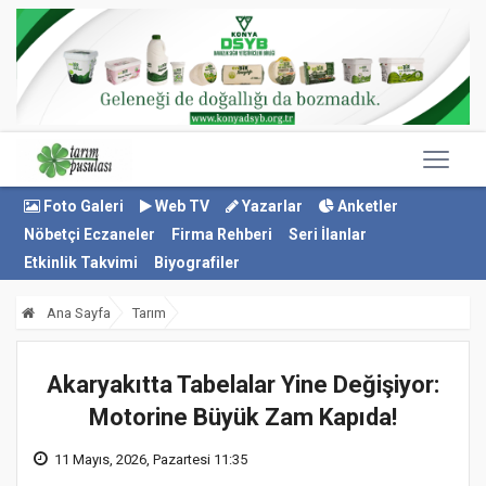
Foto Galeri
Web TV
Yazarlar
Anketler
Nöbetçi Eczaneler
Firma Rehberi
Seri İlanlar
Etkinlik Takvimi
Biyografiler
Ana Sayfa
Tarım
Akaryakıtta Tabelalar Yine Değişiyor:
Motorine Büyük Zam Kapıda!
11 Mayıs, 2026, Pazartesi 11:35