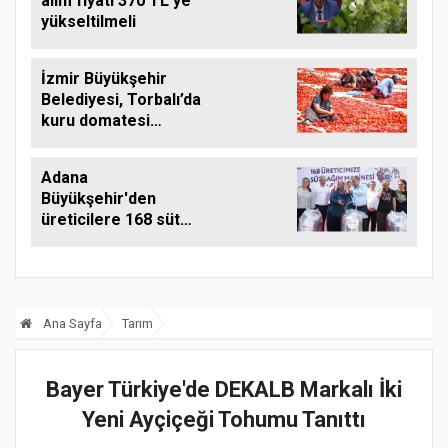
alım fiyatı 370 TL'ye
yükseltilmeli
İzmir Büyükşehir
Belediyesi, Torbalı’da
kuru domatesi
destekliyor
Adana
Büyükşehir'den
üreticilere 168 süt
sağım makinesi
Ana Sayfa
Tarım
Bayer Türkiye'de DEKALB Markalı İki
Yeni Ayçiçeği Tohumu Tanıttı