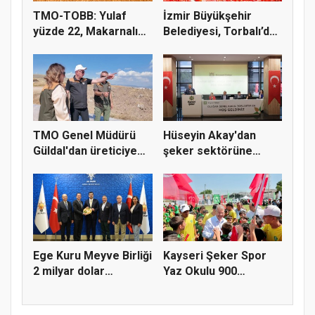
TMO-TOBB: Yulaf
İzmir Büyükşehir
yüzde 22, Makarnalık
Belediyesi, Torbalı’da
Buğday y...
kuru...
TMO Genel Müdürü
Hüseyin Akay'dan
Güldal'dan üreticiye
şeker sektörüne
alım gü...
yapısal çözü...
Ege Kuru Meyve Birliği
Kayseri Şeker Spor
2 milyar dolar
Yaz Okulu 900
ihracat...
öğrenciyle t...