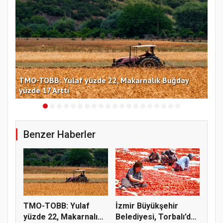
TMO-TOBB: Yulaf yüzde 22, Makarnalık Buğday
İng
yüzde 17 Arttı
miy
Benzer Haberler
TMO-TOBB: Yulaf
İzmir Büyükşehir
yüzde 22, Makarnalık
Belediyesi, Torbalı’da