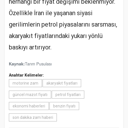
herhangi bir fiyat değişimi beklenmiyor.
Özellikle İran ile yaşanan siyasi
gerilimlerin petrol piyasalarını sarsması,
akaryakıt fiyatlarındaki yukarı yönlü
baskıyı artırıyor.
Tarım Pusulası
Kaynak:
Anahtar Kelimeler:
motorine zam
akaryakıt fiyatları
güncel mazot fiyatı
petrol fiyatları
ekonomi haberleri
benzin fiyatı
son dakika zam haberi