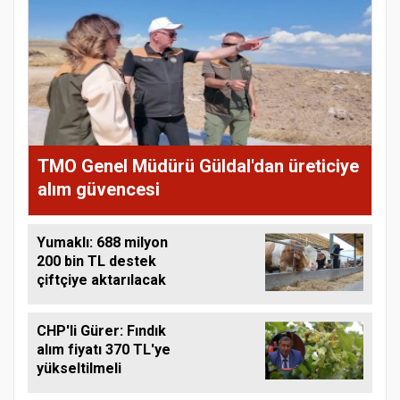
TMO Genel Müdürü Güldal'dan üreticiye
alım güvencesi
Yumaklı: 688 milyon
200 bin TL destek
çiftçiye aktarılacak
CHP'li Gürer: Fındık
alım fiyatı 370 TL'ye
yükseltilmeli