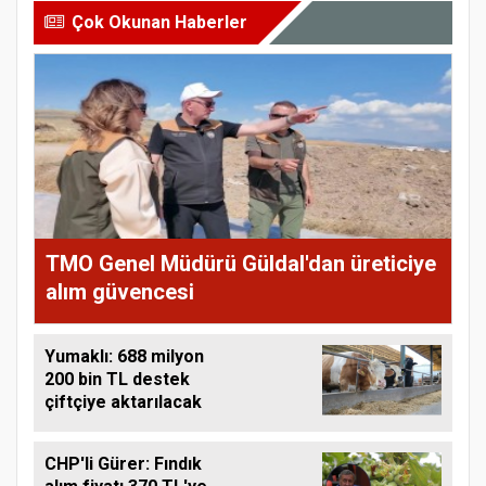
Çok Okunan Haberler
TMO Genel Müdürü Güldal'dan üreticiye
alım güvencesi
Yumaklı: 688 milyon
200 bin TL destek
çiftçiye aktarılacak
CHP'li Gürer: Fındık