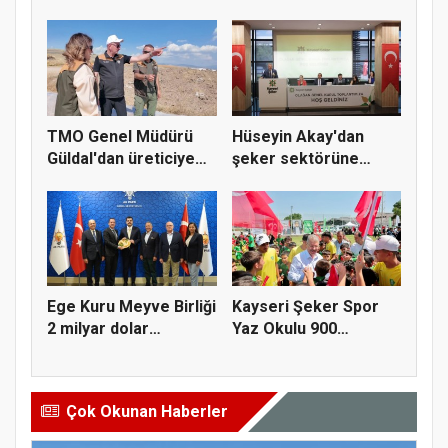
Buğday y...
kuru...
TMO Genel Müdürü
Hüseyin Akay'dan
Güldal'dan üreticiye
şeker sektörüne
alım gü...
yapısal çözü...
Ege Kuru Meyve Birliği
Kayseri Şeker Spor
2 milyar dolar
Yaz Okulu 900
ihracat...
öğrenciyle t...
Çok Okunan Haberler