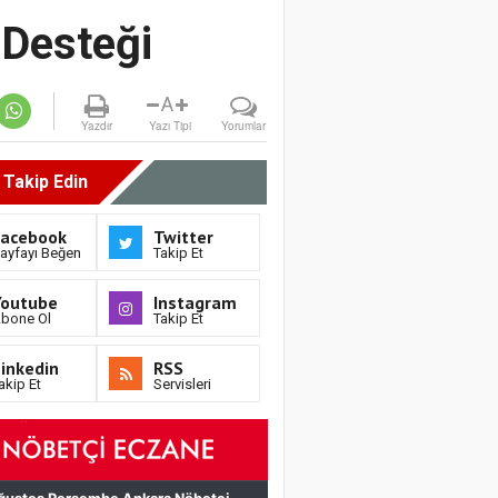
 Desteği
A
Yazdır
Yazı Tipi
Yorumlar
i Takip Edin
Facebook
Twitter
ayfayı Beğen
Takip Et
Youtube
Instagram
bone Ol
Takip Et
inkedin
RSS
akip Et
Servisleri