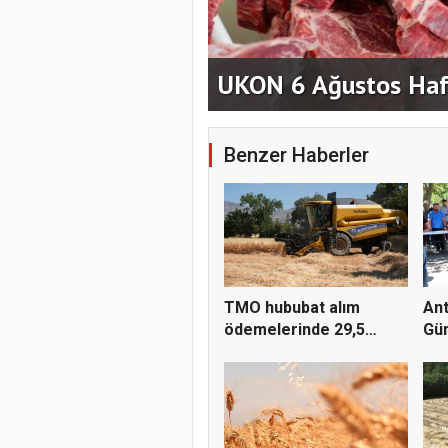
ndeki
UKON 6 Ağustos Hafta
Benzer Haberler
TMO hububat alım
Ant
ödemelerinde 29,5
Gü
milyar TL'...
İbr