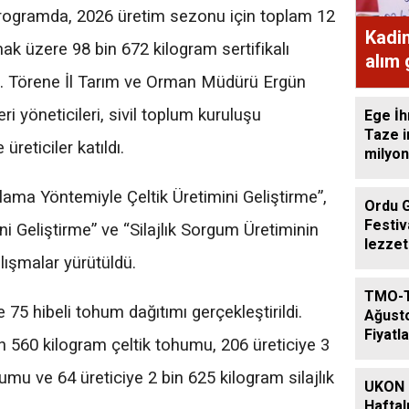
rogramda, 2026 üretim sezonu için toplam 12
Kadi
ak üzere 98 bin 672 kilogram sertifikalı
alım
di. Törene İl Tarım ve Orman Müdürü Ergün
ekme
ri yöneticileri, sivil toplum kuruluşu
Ege İh
Taze i
üreticiler katıldı.
milyon
ma Yöntemiyle Çeltik Üretimini Geliştirme”,
Ordu 
Festiv
ini Geliştirme” ve “Silajlık Sorgum Üretiminin
lezzet
alışmalar yürütüldü.
getird
TMO-
75 hibeli tohum dağıtımı gerçekleştirildi.
Ağust
Fiyatla
n 560 kilogram çeltik tohumu, 206 üreticiye 3
mu ve 64 üreticiye 2 bin 625 kilogram silajlık
UKON 
Haftal