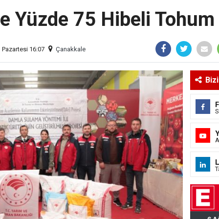
ye Yüzde 75 Hibeli Tohum
 Pazartesi 16:07
Çanakkale
Biz
S
A
L
T