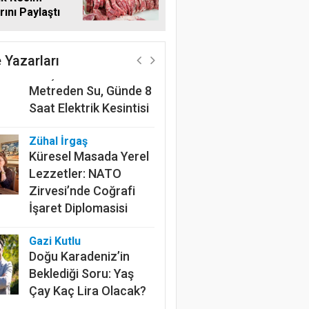
rını Paylaştı
Harun Göksel
220 Kilometrelik
Kanalın Sonundaki Acı
 Yazarları
Gerçek: Mardin'de 600
Metreden Su, Günde 8
Saat Elektrik Kesintisi
Zühal İrgaş
Küresel Masada Yerel
Lezzetler: NATO
Zirvesi’nde Coğrafi
İşaret Diplomasisi
Gazi Kutlu
Doğu Karadeniz’in
Beklediği Soru: Yaş
Çay Kaç Lira Olacak?