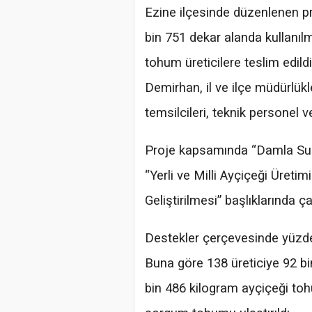
Ezine ilçesinde düzenlenen p
bin 751 dekar alanda kullanılm
tohum üreticilere teslim edil
Demirhan, il ve ilçe müdürlükle
temsilcileri, teknik personel ve 
Proje kapsamında “Damla Sula
“Yerli ve Milli Ayçiçeği Üretim
Geliştirilmesi” başlıklarında ç
Destekler çerçevesinde yüzde 
Buna göre 138 üreticiye 92 bi
bin 486 kilogram ayçiçeği tohu