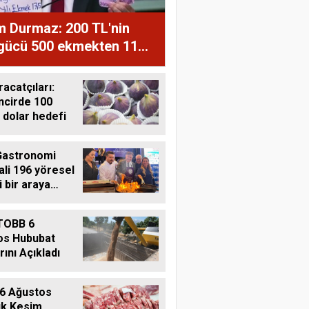
m Durmaz: 200 TL'nin
 gücü 500 ekmekten 11
ğe düştü
racatçıları:
ncirde 100
 dolar hedefi
Gastronomi
ali 196 yöresel
i bir araya
i
TOBB 6
os Hububat
rını Açıkladı
6 Ağustos
ık Kesim