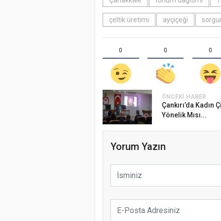
Çanakkale
tohum dağıtımı
T
çeltik üretimi
ayçiçeği
sorg
0
0
0
ÖNCEKI HABER
Çankırı’da Kadın Çi
Yönelik Mısı...
Yorum Yazın