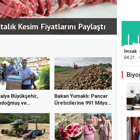
lık Kesim Fiyatlarını Paylaştı
TMO-T
İmsak
04:21
Biyo
alya Büyükşehir,
Bakan Yumaklı: Pancar
ndoğmuş ve
Üreticilerine 991 Milyo...
adı'nda a...