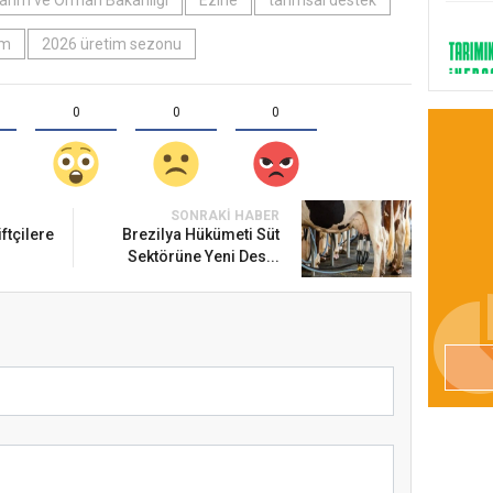
arım ve Orman Bakanlığı
Ezine
tarımsal destek
um
2026 üretim sezonu
0
0
0
SONRAKI HABER
ftçilere
Brezilya Hükümeti Süt
Sektörüne Yeni Des...