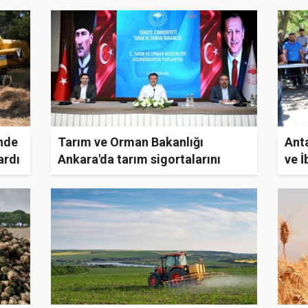
nde
Tarım ve Orman Bakanlığı
Ant
ardı
Ankara'da tarım sigortalarını
ve İ
görüştü