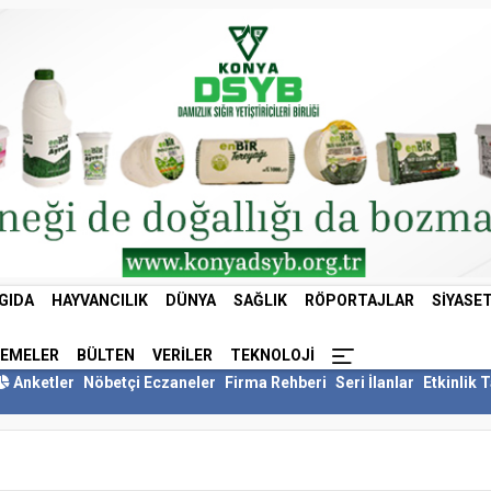
GIDA
HAYVANCILIK
DÜNYA
SAĞLIK
RÖPORTAJLAR
SIYASE
LEMELER
BÜLTEN
VERILER
TEKNOLOJI
Anketler
Nöbetçi Eczaneler
Firma Rehberi
Seri İlanlar
Etkinlik 