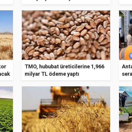
kor
TMO, hububat üreticilerine 1,966
Ant
tacak
milyar TL ödeme yaptı
sera