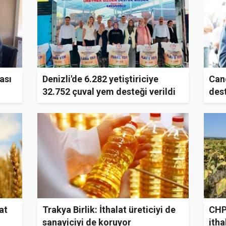
ası
Denizli'de 6.282 yetiştiriciye
Can
32.752 çuval yem desteği verildi
dest
at
Trakya Birlik: İthalat üreticiyi de
CHP'
sanayiciyi de koruyor
itha