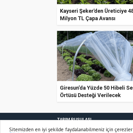
Kayseri Şeker'den Üreticiye 4
Milyon TL Çapa Avansı
Giresun’da Yüzde 50 Hibeli Se
Örtüsü Desteği Verilecek
TARIM PUSULASI
Onemsoft
Haber Yazılımı
Sitemizden en iyi şekilde faydalanabilmeniz için çerezler