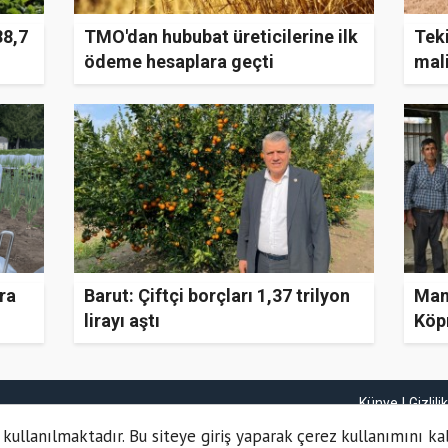
88,7
TMO'dan hububat üreticilerine ilk
Teki
ödeme hesaplara geçti
mali
ra
Barut: Çiftçi borçları 1,37 trilyon
Mani
lirayı aştı
Köpr
%75
Künye
Gizlili
 kullanılmaktadır. Bu siteye giriş yaparak çerez kullanımını ka