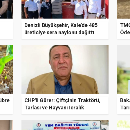
Denizli Büyükşehir, Kale’de 485
TMO
üreticiye sera naylonu dağıttı
Öde
gübre
CHP'li Gürer: Çiftçinin Traktörü,
Baka
Tarlası ve Hayvanı İcralık
Tar