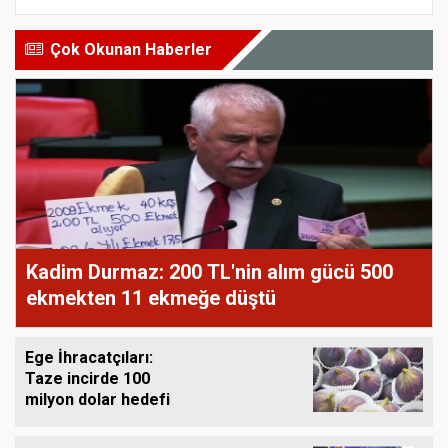
Çok Okunan Haberler
Kadim Durmaz: 200 TL'nin alım gücü 500
ekmekten 11 ekmeğe düştü
Ege İhracatçıları:
Taze incirde 100
milyon dolar hedefi