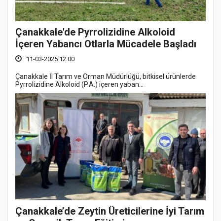
Çanakkale'de Pyrrolizidine Alkoloid
İçeren Yabancı Otlarla Mücadele Başladı
11-03-2025 12:00
Çanakkale İl Tarım ve Orman Müdürlüğü, bitkisel ürünlerde
Pyrrolizidine Alkoloid (P.A.) içeren yaban...
Çanakkale’de Zeytin Üreticilerine İyi Tarım