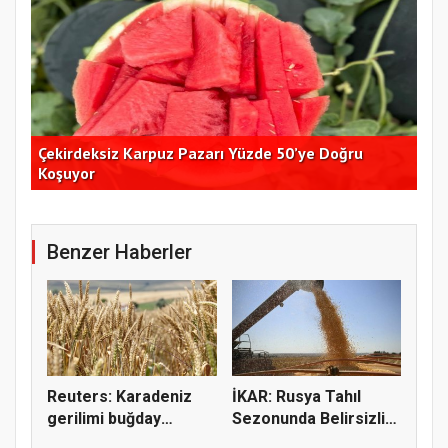
Çekirdeksiz Karpuz Pazarı Yüzde 50’ye Doğru
Ay
Koşuyor
Kon
Benzer Haberler
Reuters: Karadeniz
İKAR: Rusya Tahıl
gerilimi buğday
Sezonunda Belirsizlik
fiyatların...
ve Ri...