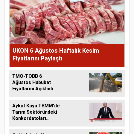
UKON 6 Ağustos Haftalık Kesim
Fiyatlarını Paylaştı
TMO-TOBB 6
Ağustos Hububat
Fiyatlarını Açıkladı
Aykut Kaya TBMM'de
Tarım Sektöründeki
Konkordatoları
Gündeme Taşıdı