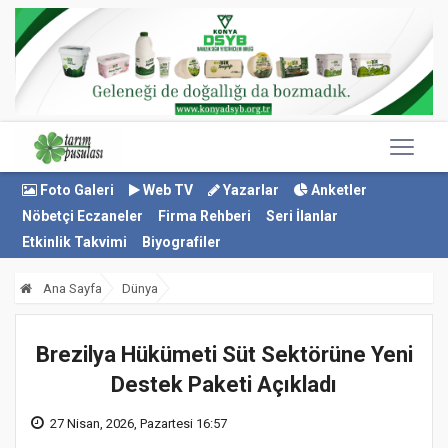
Foto Galeri
Web TV
Yazarlar
Anketler
Nöbetçi Eczaneler
Firma Rehberi
Seri İlanlar
Etkinlik Takvimi
Biyografiler
Ana Sayfa
Dünya
Brezilya Hükümeti Süt Sektörüne Yeni
Destek Paketi Açıkladı
27 Nisan, 2026, Pazartesi 16:57