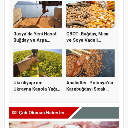
Rusya'da Yeni Hasat
CBOT: Buğday, Mısır
Buğday ve Arpa
ve Soya Vadeli
Fiyatların...
İşlemleri...
Ukroliyaprom:
Analistler: Polonya'da
Ukrayna Kanola Yağı
Karabuğdayı Sıcak
İhracatı 2,...
Hava...
Çok Okunan Haberler