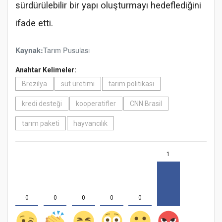
sürdürülebilir bir yapı oluşturmayı hedeflediğini
ifade etti.
Tarım Pusulası
Kaynak:
Anahtar Kelimeler:
Brezilya
süt üretimi
tarım politikası
kredi desteği
kooperatifler
CNN Brasil
tarım paketi
hayvancılık
1
0
0
0
0
0