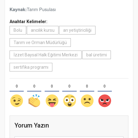
Tarım Pusulası
Kaynak:
Anahtar Kelimeler:
Bolu
arıcılık kursu
arı yetiştiriciliği
Tarım ve Orman Müdürlüğü
İzzet Baysal Halk Eğitimi Merkezi
bal üretimi
sertifika programı
0
0
0
0
0
0
Yorum Yazın