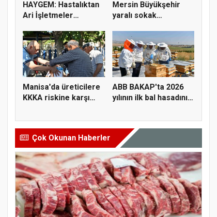
HAYGEM: Hastalıktan
Mersin Büyükşehir
Ari İşletmeler
yaralı sokak
Üreticiye...
hayvanlarını y...
Manisa'da üreticilere
ABB BAKAP'ta 2026
KKKA riskine karşı
yılının ilk bal hasadını
para...
ge...
Çok Okunan Haberler