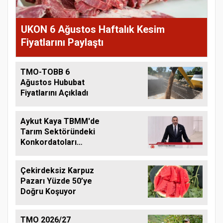
UKON 6 Ağustos Haftalık Kesim
Fiyatlarını Paylaştı
TMO-TOBB 6
Ağustos Hububat
Fiyatlarını Açıkladı
Aykut Kaya TBMM'de
Tarım Sektöründeki
Konkordatoları
Gündeme Taşıdı
Çekirdeksiz Karpuz
Pazarı Yüzde 50’ye
Doğru Koşuyor
TMO 2026/27