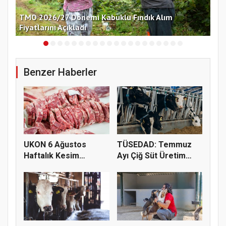
nü
TMO 2026/27 Dönemi Kabuklu Fındık Alım
Çek
Fiyatlarını Açıkladı
Ko
Benzer Haberler
UKON 6 Ağustos
TÜSEDAD: Temmuz
Haftalık Kesim
Ayı Çiğ Süt Üretim
Fiyatlarını Pay...
Maliyeti 2...