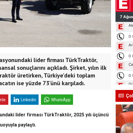
asyonundaki lider firması TürkTraktör,
ansal sonuçlarını açıkladı. Şirket, yılın ilk
raktör üretirken, Türkiye’deki toplam
racatın ise yüzde 73’ünü karşıladı.
Ço
inle
Linkedin
WhatsApp
ndaki lider firması TürkTraktör, 2025 yılı üçüncü
uoyuyla paylaştı.