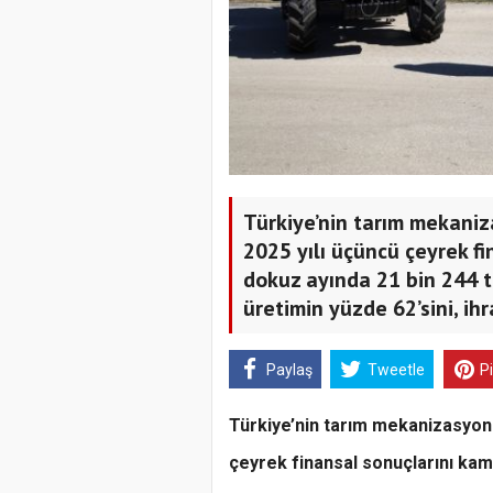
Türkiye’nin tarım mekaniz
2025 yılı üçüncü çeyrek fin
dokuz ayında 21 bin 244 t
üretimin yüzde 62’sini, ih
Paylaş
Tweetle
P
Türkiye’nin tarım mekanizasyonu
çeyrek finansal sonuçlarını kam