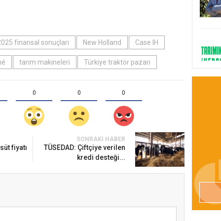
2025 finansal sonuçları
New Holland
Case IH
né
tarım makineleri
Türkiye traktör pazarı
0
0
0
SONRAKI HABER
süt fiyatı
TÜSEDAD: Çiftçiye verilen
kredi desteği...