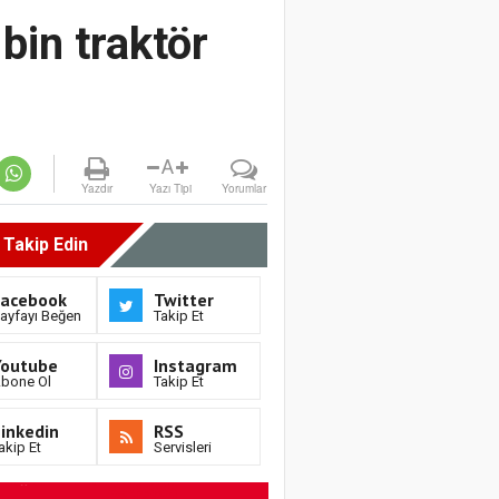
bin traktör
A
Yazdır
Yazı Tipi
Yorumlar
i Takip Edin
Facebook
Twitter
ayfayı Beğen
Takip Et
Youtube
Instagram
bone Ol
Takip Et
inkedin
RSS
akip Et
Servisleri