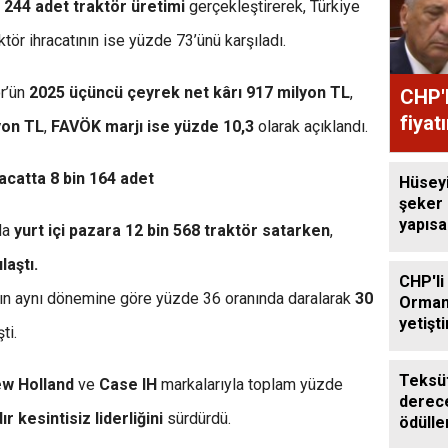
n 244 adet traktör üretimi
gerçekleştirerek, Türkiye
aktör ihracatının ise yüzde 73’ünü karşıladı.
ör’ün
2025 üçüncü çeyrek net kârı 917 milyon TL
,
CHP'l
fiyat
yon TL
,
FAVÖK marjı ise yüzde 10,3
olarak açıklandı.
racatta 8 bin 164 adet
Hüsey
şeker
yapıs
nda
yurt içi pazara 12 bin 568 traktör satarken
,
çağrıs
laştı.
CHP'li
ılın aynı dönemine göre yüzde 36 oranında daralarak
30
Orman
yetişti
ti.
edilme
Teksüt
w Holland
ve
Case IH
markalarıyla toplam yüzde
derece
dır kesintisiz liderliğini
sürdürdü.
ödülle