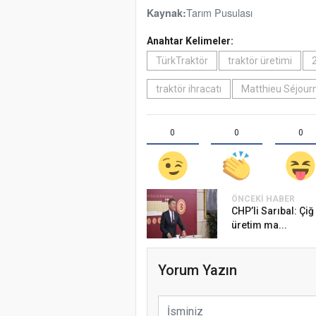
Tarım Pusulası
Kaynak:
Anahtar Kelimeler:
TürkTraktör
traktör üretimi
traktör ihracatı
Matthieu Séjour
0
0
0
ÖNCEKI HABER
CHP’li Sarıbal: Çiğ 
üretim ma...
Yorum Yazın