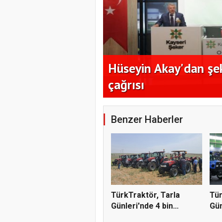
nı en az 17 TL
Hüseyin Akay'dan şe
çağrısı
Benzer Haberler
TürkTraktör, Tarla
Tür
Günleri'nde 4 bin
Gün
çiftçiyl...
çift