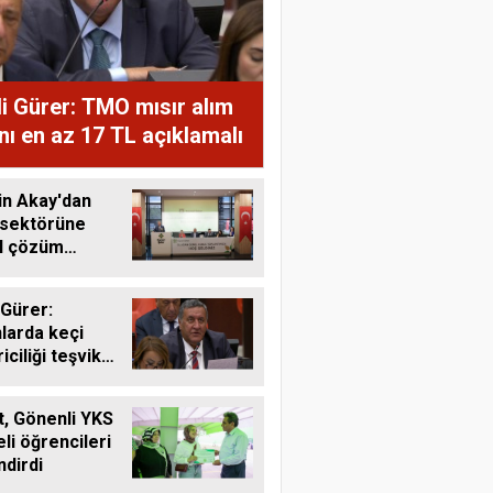
i Gürer: TMO mısır alım
ını en az 17 TL açıklamalı
in Akay'dan
 sektörüne
al çözüm
ı
 Gürer:
larda keçi
riciliği teşvik
li
, Gönenli YKS
li öğrencileri
ndirdi