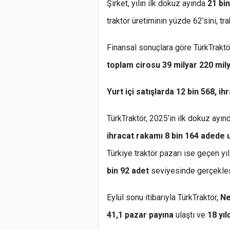
Şirket, yılın ilk dokuz ayında
21 bi
traktör üretiminin yüzde 62’sini, tr
Finansal sonuçlara göre TürkTrakt
toplam cirosu 39 milyar 220 mil
Yurt içi satışlarda 12 bin 568, ih
TürkTraktör, 2025’in ilk dokuz ayı
ihracat rakamı 8 bin 164 adede u
Türkiye traktör pazarı ise geçen y
bin 92 adet
seviyesinde gerçekleş
Eylül sonu itibarıyla TürkTraktör,
Ne
41,1 pazar payına
ulaştı ve
18 yıl