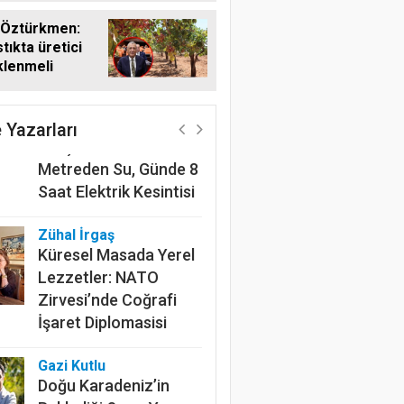
 Öztürkmen:
tıkta üretici
klenmeli
Harun Göksel
220 Kilometrelik
Kanalın Sonundaki Acı
 Yazarları
Gerçek: Mardin'de 600
Metreden Su, Günde 8
Saat Elektrik Kesintisi
Zühal İrgaş
Küresel Masada Yerel
Lezzetler: NATO
Zirvesi’nde Coğrafi
İşaret Diplomasisi
Gazi Kutlu
Doğu Karadeniz’in