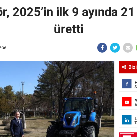
r, 2025’in ilk 9 ayında 21 
üretti
7:36
Biz
S
A
L
T