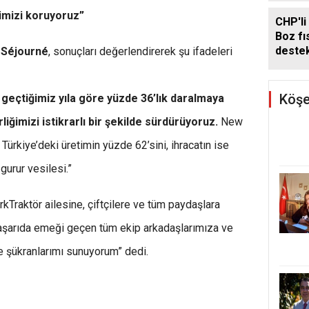
imizi koruyoruz”
CHP'li
Boz fıs
deste
 Séjourné
, sonuçları değerlendirerek şu ifadeleri
Köşe
geçtiğimiz yıla göre yüzde 36’lık daralmaya
iğimizi istikrarlı bir şekilde sürdürüyoruz.
New
ürkiye’deki üretimin yüzde 62’sini, ihracatın ise
gurur vesilesi.”
rkTraktör ailesine, çiftçilere ve tüm paydaşlara
başarıda emeği geçen tüm ekip arkadaşlarımıza ve
e şükranlarımı sunuyorum” dedi.