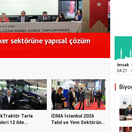
ker sektörüne yapısal çözüm
Ege K
açıkl
İmsak
04:21
Biyo
kTraktör Tarla
İDMA İstanbul 2026
leri 12 ilde
Tahıl ve Yem Sektörünü
çilerle...
Fua...