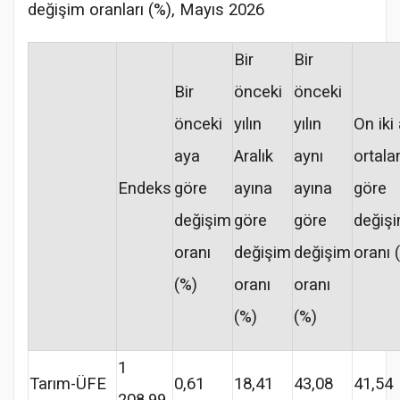
değişim oranları (%), Mayıs 2026
Bir
Bir
Bir
önceki
önceki
önceki
yılın
yılın
On iki 
aya
Aralık
aynı
ortala
Endeks
göre
ayına
ayına
göre
değişim
göre
göre
değiş
oranı
değişim
değişim
oranı 
(%)
oranı
oranı
(%)
(%)
1
Tarım-ÜFE
0,61
18,41
43,08
41,54