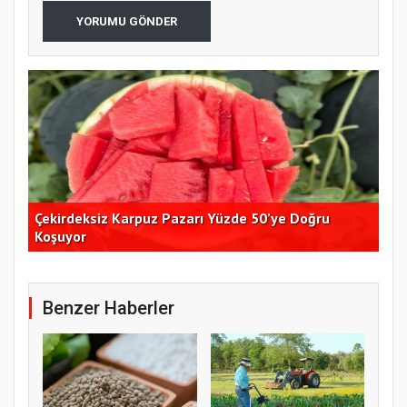
YORUMU GÖNDER
Çekirdeksiz Karpuz Pazarı Yüzde 50’ye Doğru
Ay
Koşuyor
Kon
Benzer Haberler