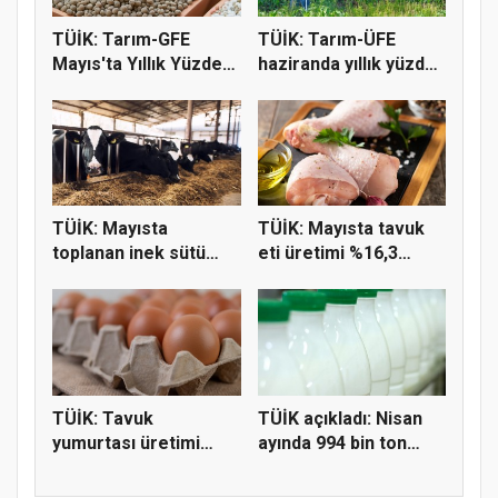
TÜİK: Tarım-GFE
TÜİK: Tarım-ÜFE
Mayıs'ta Yıllık Yüzde
haziranda yıllık yüzde
36,65 A...
9,55 a...
TÜİK: Mayısta
TÜİK: Mayısta tavuk
toplanan inek sütü
eti üretimi %16,3
miktarı %2,3...
geriled...
TÜİK: Tavuk
TÜİK açıkladı: Nisan
yumurtası üretimi
ayında 994 bin ton
yıllık yüzde 18...
inek...