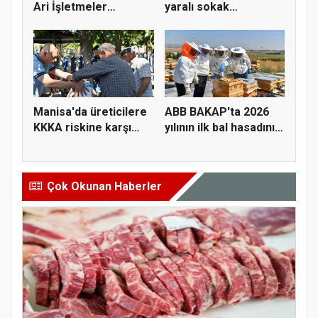
Ari İşletmeler
yaralı sokak
Üreticiye...
hayvanlarını y...
Manisa'da üreticilere
ABB BAKAP'ta 2026
KKKA riskine karşı
yılının ilk bal hasadını
para...
ge...
Çok Okunan Haberler