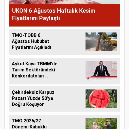
UKON 6 Ağustos Haftalık Kesim
Fiyatlarını Paylaştı
TMO-TOBB 6
Ağustos Hububat
Fiyatlarını Açıkladı
Aykut Kaya TBMM'de
Tarım Sektöründeki
Konkordatoları
Gündeme Taşıdı
Çekirdeksiz Karpuz
Pazarı Yüzde 50’ye
Doğru Koşuyor
TMO 2026/27
Dönemi Kabuklu