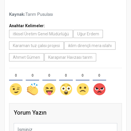
Tarım Pusulası
Kaynak:
Anahtar Kelimeler:
itkisel Üretim Genel Müdürlüğü
Uğur Erdem
Karaman tuz çalısı projesi
iklim dirençli mera ıslahı
Ahmet Gümen
Karapınar Havzası tarım
0
0
0
0
0
0
Yorum Yazın