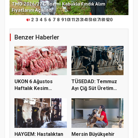
nü
TMO 2026/27 Dönemi Kabuklu Fındık Alım
Çek
Fiyatlarını Açıkladı
Ko
1
2
3
4
5
6
7
8
9
10
11
12
13
14
15
16
17
18
19
20
Benzer Haberler
UKON 6 Ağustos
TÜSEDAD: Temmuz
Haftalık Kesim
Ayı Çiğ Süt Üretim
Fiyatlarını Pay...
Maliyeti 2...
HAYGEM: Hastalıktan
Mersin Büyükşehir