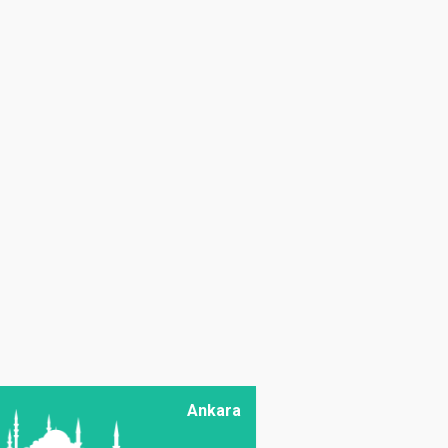
Sorun
Prof. Dr. Melahat Avcı
Birsin
Baklagillerin Önemini
Bilmeliyiz
Zir. Müh. Abdulkerim
Dörtkardeş
Geçmişten Bugüne
Bağcılık
Doç. Dr. Ali Vaiz
Garipoğlu
Kaba Yem
Muhafazasında
Alternatif Bir Yaklaşım:
Mikrobiyel
Ankara
Preparatların