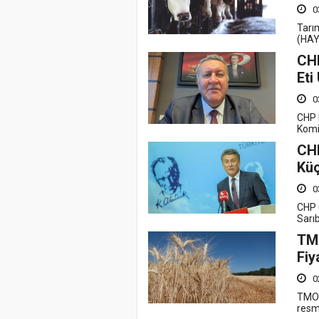
0
Tarı
(HAY
CHP
Eti
0
CHP 
Komi
CHP
Küç
0
CHP 
Sarıb
TM
Fiy
0
TMO-
resm