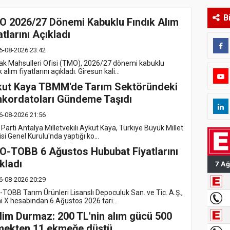
B
 2026/27 Dönemi Kabuklu Fındık Alım
atlarını Açıkladı
6-08-2026 23:42
ak Mahsulleri Ofisi (TMO), 2026/27 dönemi kabuklu
k alım fiyatlarını açıkladı. Giresun kali...
ut Kaya TBMM'de Tarım Sektöründeki
kordatoları Gündeme Taşıdı
6-08-2026 21:56
Parti Antalya Milletvekili Aykut Kaya, Türkiye Büyük Millet
si Genel Kurulu'nda yaptığı ko...
-TOBB 6 Ağustos Hububat Fiyatlarını
kladı
6-08-2026 20:29
TOBB Tarım Ürünleri Lisanslı Depoculuk San. ve Tic. A.Ş.,
i X hesabından 6 Ağustos 2026 tari...
im Durmaz: 200 TL'nin alım gücü 500
mekten 11 ekmeğe düştü