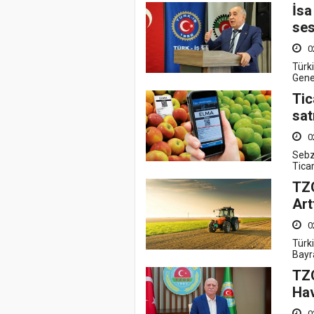
İsa
ses
0
Türki
Gene
Tic
sat
0
Sebz
Ticar
TZO
Art
0
Türk
Bayra
TZO
Hav
0