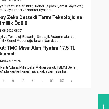
ye Ziraat Odaları Birliği Genel Başkanı Şemsi Bayraktar,
z ayı üretici ve market fiyatları...
ay Zeka Destekli Tarım Teknolojisine
imlilik Ödülü
2-08-2026 08:37
i ve Teknoloji Bakanlığı Stratejik Araştırmalar ve
mlilik Genel Müdürlüğü tarafından düzenl...
ut: TMO Mısır Alım Fiyatını 17,5 TL
klamalı
1-08-2026 23:34
 Parti Adana Milletvekili Ayhan Barut, TBMM Genel
lu'nda yaptığı konuşmada yaklaşan mısır ha...
5
6
7
8
...
51
52
›