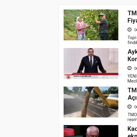
TMO
Fiy
0
Topr
fındı
Ayk
Kon
0
YENİ 
Mecli
TMO
Açı
0
TMO-
resm
Kad
ek