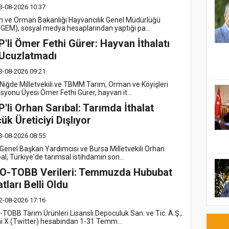
3-08-2026 10:37
m ve Orman Bakanlığı Hayvancılık Genel Müdürlüğü
GEM), sosyal medya hesaplarından yaptığı pa...
'li Ömer Fethi Gürer: Hayvan İthalatı
 Ucuzlatmadı
3-08-2026 09:21
Niğde Milletvekili ve TBMM Tarım, Orman ve Köyişleri
syonu Üyesi Ömer Fethi Gürer, hayvan it...
'li Orhan Sarıbal: Tarımda İthalat
ük Üreticiyi Dışlıyor
3-08-2026 08:55
Genel Başkan Yardımcısı ve Bursa Milletvekili Orhan
al, Türkiye'de tarımsal istihdamın son...
O-TOBB Verileri: Temmuzda Hububat
atları Belli Oldu
2-08-2026 17:16
TOBB Tarım Ürünleri Lisanslı Depoculuk San. ve Tic. A.Ş.,
i X (Twitter) hesabından 1-31 Temm...