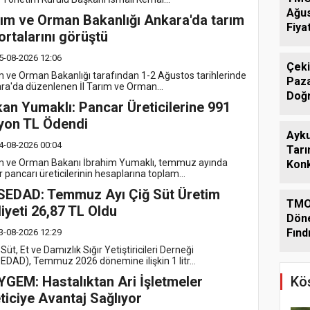
Ağu
ım ve Orman Bakanlığı Ankara'da tarım
Fiyat
ortalarını görüştü
5-08-2026 12:06
Çeki
m ve Orman Bakanlığı tarafından 1-2 Ağustos tarihlerinde
Paza
ra'da düzenlenen İl Tarım ve Orman...
Doğ
an Yumaklı: Pancar Üreticilerine 991
yon TL Ödendi
Ayk
4-08-2026 00:04
Tarı
m ve Orman Bakanı İbrahim Yumaklı, temmuz ayında
Konk
 pancarı üreticilerinin hesaplarına toplam...
Gün
SEDAD: Temmuz Ayı Çiğ Süt Üretim
TMO
iyeti 26,87 TL Oldu
Dön
Fınd
3-08-2026 12:29
Açık
üt, Et ve Damızlık Sığır Yetiştiricileri Derneği
EDAD), Temmuz 2026 dönemine ilişkin 1 litr...
GEM: Hastalıktan Ari İşletmeler
Köş
ticiye Avantaj Sağlıyor