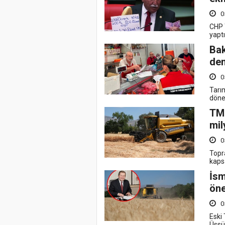
0
CHP 
yapt
Bak
den
0
Tarı
döne
TMO
mil
0
Topr
kaps
İsm
öne
0
Eski
Üssü