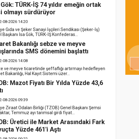
 Gök: TÜRK-İŞ 74 yıldır emeğin ortak
i olmayı sürdürüyor
2-08-2026 14:20
ye Gıda ve Şeker Sanayi İşçileri Sendikası (Şeker-İş)
l Başkanı İsa Gök, TÜRK-İŞ Konfederas...
aret Bakanlığı sebze ve meyve
ışlarında SMS dönemini başlattı
2-08-2026 14:08
e ve meyve ticaretinde şeffaflığı artırmayı hedefleyen
et Bakanlığı, Hal Kayıt Sistemi üzer...
B: Mazot Fiyatı Bir Yılda Yüzde 43,6
tı
2-08-2026 09:39
iye Ziraat Odaları Birliği (TZOB) Genel Başkanı Şemsi
ktar, Temmuz ayı tarımsal girdi fiyat...
B: Üretici ile Market Arasındaki Fark
uçta Yüzde 461'i Aştı
2-08-2026 09:22