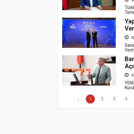
Türki
Temmu
Yap
Ver
0
Sanay
Veri
Bar
Açı
0
YENİ
Kuru
‹
1
2
3
4