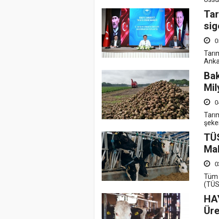
Tar
sig
0
Tarı
Anka
Bak
Mil
0
Tarı
şeker
TÜ
Mal
0
Tüm S
(TÜS
HAY
Üre