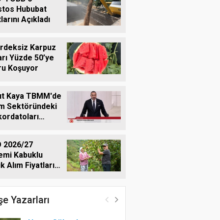
stos Hububat
larını Açıkladı
rdeksiz Karpuz
rı Yüzde 50’ye
ru Koşuyor
ut Kaya TBMM'de
m Sektöründeki
ordatoları
deme Taşıdı
 2026/27
emi Kabuklu
ık Alım Fiyatlarını
ladı
e Yazarları