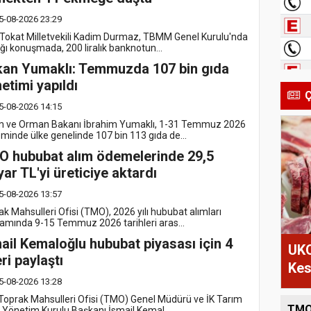
5-08-2026 23:29
Tokat Milletvekili Kadim Durmaz, TBMM Genel Kurulu'nda
ığı konuşmada, 200 liralık banknotun...
an Yumaklı: Temmuzda 107 bin gıda
etimi yapıldı
Ç
5-08-2026 14:15
m ve Orman Bakanı İbrahim Yumaklı, 1-31 Temmuz 2026
minde ülke genelinde 107 bin 113 gıda de...
 hububat alım ödemelerinde 29,5
yar TL'yi üreticiye aktardı
5-08-2026 13:57
ak Mahsulleri Ofisi (TMO), 2026 yılı hububat alımları
amında 9-15 Temmuz 2026 tarihleri aras...
ail Kemaloğlu hububat piyasası için 4
UKO
ri paylaştı
Kes
5-08-2026 13:28
 Toprak Mahsulleri Ofisi (TMO) Genel Müdürü ve İK Tarım
TMO
 Yönetim Kurulu Başkanı İsmail Kemal...