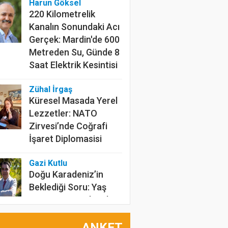
Harun Göksel
220 Kilometrelik
Kanalın Sonundaki Acı
Gerçek: Mardin'de 600
Metreden Su, Günde 8
Saat Elektrik Kesintisi
Zühal İrgaş
Küresel Masada Yerel
Lezzetler: NATO
Zirvesi’nde Coğrafi
İşaret Diplomasisi
Gazi Kutlu
Doğu Karadeniz’in
Beklediği Soru: Yaş
Çay Kaç Lira Olacak?
Tarımın İnfrasesi
ANKET