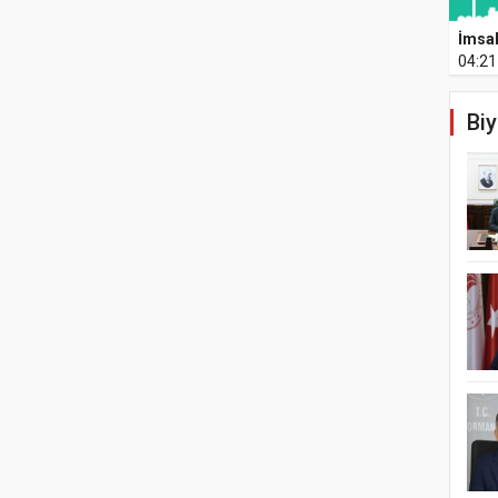
İmsa
04:21
Biy