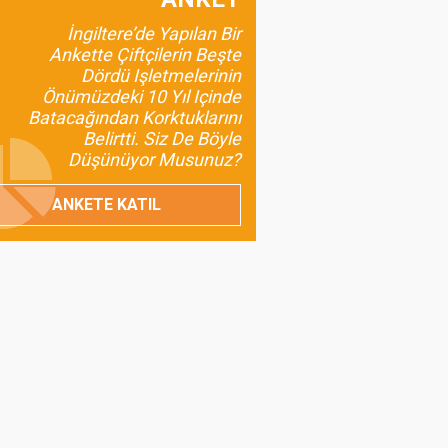
Anadolu’nun Unutulan,
İngiltere’de Yapılan Bir
Günümüze Uyumlu
Ankette Çiftçilerin Beşte
Değeri: Maş Fasulyesi
Dördü Işletmelerinin
Önümüzdeki 10 Yıl Içinde
Prof.Dr. Bülent
Batacağından Korktuklarını
Gülçubuk
Belirtti. Siz De Böyle
Şura Kararlarının
Düşünüyor Musunuz?
İnsan ve Kalkınma
Odaklı Olması da
ANKETE KATIL
Gerekir?
Umut Özdil
Tarımda Havza
Başkanlıkları Geliyor
Prof. Dr. Turan Civelek
Buzağı Kayıpları
Ülkemiz İçin Ciddi Bir