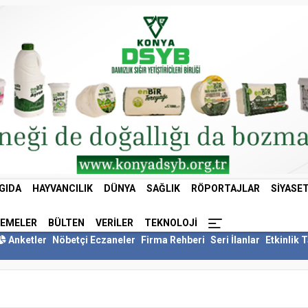
GIDA
HAYVANCILIK
DÜNYA
SAĞLIK
RÖPORTAJLAR
SIYASE
LEMELER
BÜLTEN
VERILER
TEKNOLOJI
Anketler
Nöbetçi Eczaneler
Firma Rehberi
Seri İlanlar
Etkinlik 