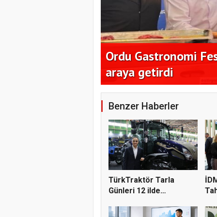
milyon dolar
Ordu Gastronomi Fest
araya getirdi
Benzer Haberler
TürkTraktör Tarla
İDM
Günleri 12 ilde
Tah
çiftçilerle...
Fua