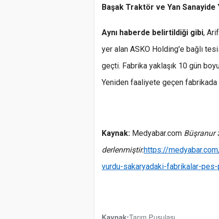
Başak Traktör ve Yan Sanayide Y
Aynı haberde belirtildiği gibi
, Ar
yer alan ASKO Holding'e bağlı tesis
geçti. Fabrika yaklaşık 10 gün boyu
Yeniden faaliyete geçen fabrikada ü
Kaynak:
Medyabar.com
Büşranur 
derlenmiştir.
https://medyabar.com/
vurdu-sakaryadaki-fabrikalar-pes-
Tarım Pusulası
Kaynak: