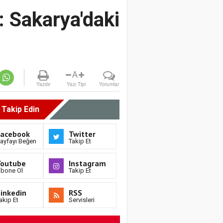
: Sakarya'daki
A
Yazdır
Yazı Tipi
Yorumlar
i Takip Edin
Facebook
Twitter
ayfayı Beğen
Takip Et
Youtube
Instagram
bone Ol
Takip Et
inkedin
RSS
akip Et
Servisleri