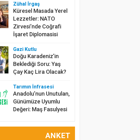
Zühal İrgaş
Küresel Masada Yerel
Lezzetler: NATO
Zirvesi’nde Coğrafi
İşaret Diplomasisi
Gazi Kutlu
Doğu Karadeniz’in
Beklediği Soru: Yaş
Çay Kaç Lira Olacak?
Tarımın İnfrasesi
Anadolu’nun Unutulan,
Günümüze Uyumlu
Değeri: Maş Fasulyesi
Prof.Dr. Bülent
Gülçubuk
ANKET
Şura Kararlarının