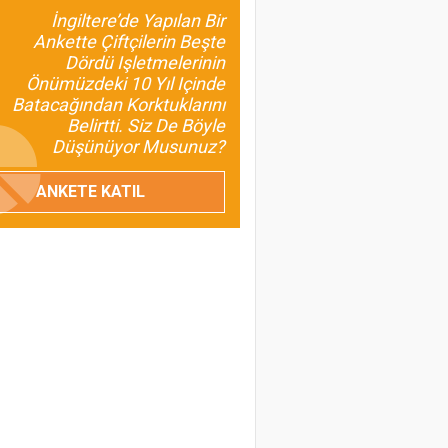
İnsan ve Kalkınma
İngiltere’de Yapılan Bir
Odaklı Olması da
Ankette Çiftçilerin Beşte
Dördü Işletmelerinin
Gerekir?
Önümüzdeki 10 Yıl Içinde
Batacağından Korktuklarını
Umut Özdil
Belirtti. Siz De Böyle
Tarımda Havza
Düşünüyor Musunuz?
Başkanlıkları Geliyor
ANKETE KATIL
Prof. Dr. Turan Civelek
Buzağı Kayıpları
Ülkemiz İçin Ciddi Bir
Sorun
Prof. Dr. Melahat Avcı
Birsin
Baklagillerin Önemini
Bilmeliyiz