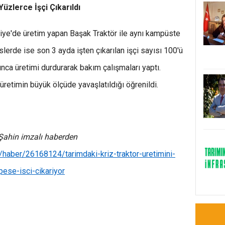
üzlerce İşçi Çıkarıldı
ifiye'de üretim yapan Başak Traktör ile aynı kampüste
lerde ise son 3 ayda işten çıkarılan işçi sayısı 100'ü
nca üretimi durdurarak bakım çalışmaları yaptı.
retimin büyük ölçüde yavaşlatıldığı öğrenildi.
Şahin imzalı haberden
haber/26168124/tarimdaki-kriz-traktor-uretimini-
pese-isci-cikariyor