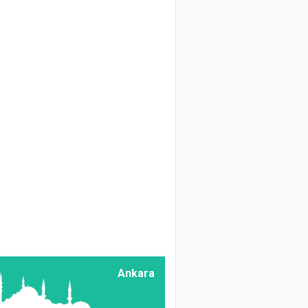
Zir. Müh. Abdulkerim
Dörtkardeş
Geçmişten Bugüne
Bağcılık
Doç. Dr. Ali Vaiz
Garipoğlu
Kaba Yem
Muhafazasında
Alternatif Bir
Yaklaşım: Mikrobiyel
Preparatların
Kullanılması
Prof. Dr. Hüseyin
KARATAŞ
Üzümün İnsan
Ankara
Beslenmesindeki
Önemi