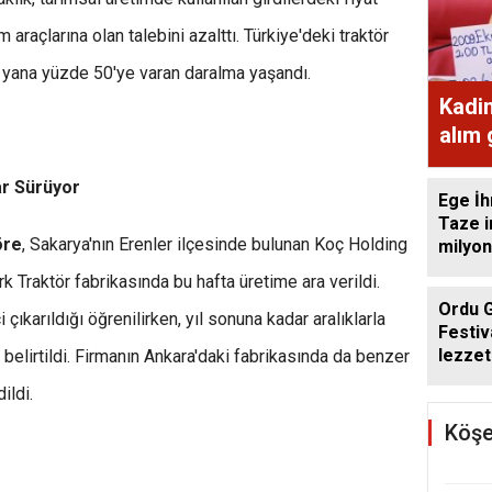
rım araçlarına olan talebini azalttı. Türkiye'deki traktör
u yana yüzde 50'ye varan daralma yaşandı.
Kadi
alım
ekme
ar Sürüyor
Ege İh
Taze i
öre
, Sakarya'nın Erenler ilçesinde bulunan Koç Holding
milyon
k Traktör fabrikasında bu hafta üretime ara verildi.
Ordu 
ıkarıldığı öğrenilirken, yıl sonuna kadar aralıklarla
Festiv
lezzet
 belirtildi. Firmanın Ankara'daki fabrikasında da benzer
getird
ildi.
Köşe