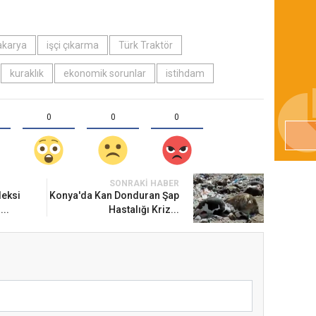
akarya
işçi çıkarma
Türk Traktör
kuraklık
ekonomik sorunlar
istihdam
0
0
0
SONRAKI HABER
deksi
Konya'da Kan Donduran Şap
..
Hastalığı Kriz...