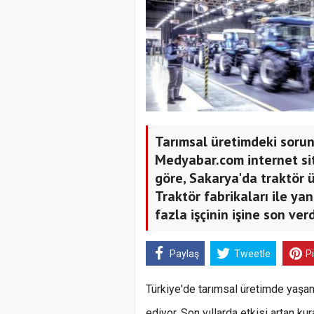
Tarımsal üretimdeki sorunl
Medyabar.com internet si
göre, Sakarya'da traktör 
Traktör fabrikaları ile ya
fazla işçinin işine son verd
Paylaş
Tweetle
P
Türkiye'de tarımsal üretimde yaş
ediyor. Son yıllarda etkisi artan kur