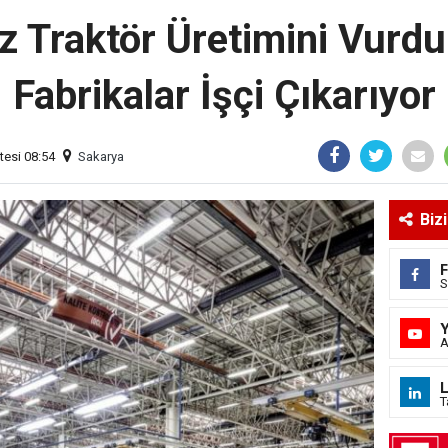
z Traktör Üretimini Vurdu
Fabrikalar İşçi Çıkarıyor
tesi 08:54
Sakarya
Biz
S
A
L
T