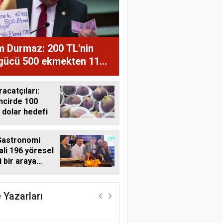
m Durmaz: 200 TL'nin
 gücü 500 ekmekten 11
ğe düştü
racatçıları:
ncirde 100
 dolar hedefi
Gastronomi
ali 196 yöresel
i bir araya
Harun Göksel
i
Geleceğin Pamuğu:
Doğal, İzlenebilir ve
 Yazarları
Sürdürülebilir