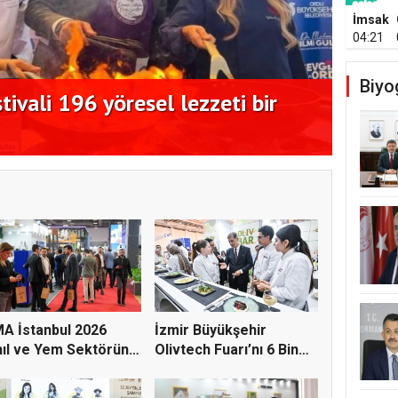
İmsak
04:21
Biyo
ivali 196 yöresel lezzeti bir
Kadim
11 ek
A İstanbul 2026
İzmir Büyükşehir
ıl ve Yem Sektörünü
Olivtech Fuarı’nı 6 Bin
...
Kişi...