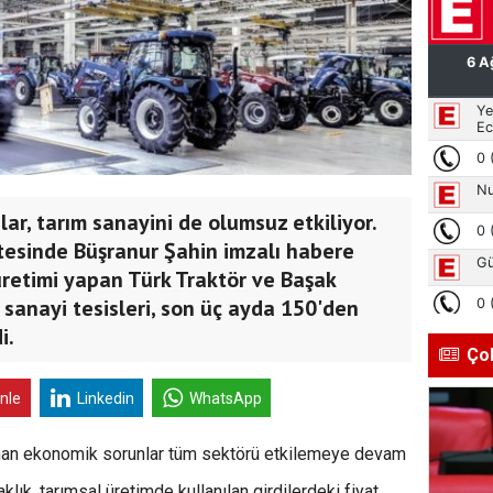
ar, tarım sanayini de olumsuz etkiliyor.
tesinde Büşranur Şahin imzalı habere
üretimi yapan Türk Traktör ve Başak
n sanayi tesisleri, son üç ayda 150'den
i.
Ço
inle
Linkedin
WhatsApp
anan ekonomik sorunlar tüm sektörü etkilemeye devam
aklık, tarımsal üretimde kullanılan girdilerdeki fiyat