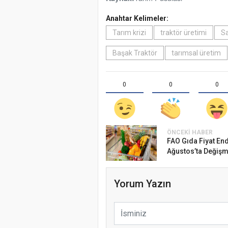
Anahtar Kelimeler:
Tarım krizi
traktör üretimi
S
Başak Traktör
tarımsal üretim
0
0
0
ÖNCEKI HABER
FAO Gıda Fiyat En
Ağustos’ta Değişm.
Yorum Yazın