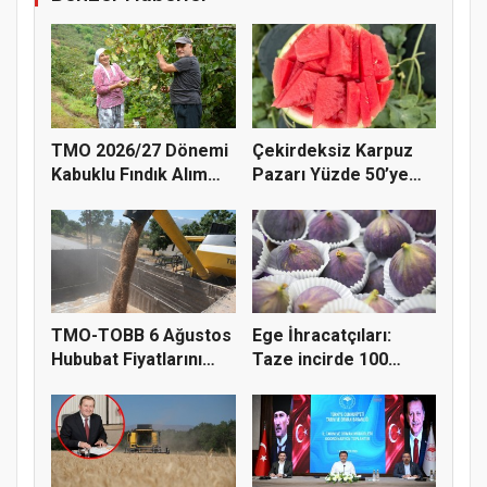
TMO 2026/27 Dönemi
Çekirdeksiz Karpuz
Kabuklu Fındık Alım
Pazarı Yüzde 50’ye
Fiyatl...
Doğru K...
TMO-TOBB 6 Ağustos
Ege İhracatçıları:
Hububat Fiyatlarını
Taze incirde 100
Açıkla...
milyon do...