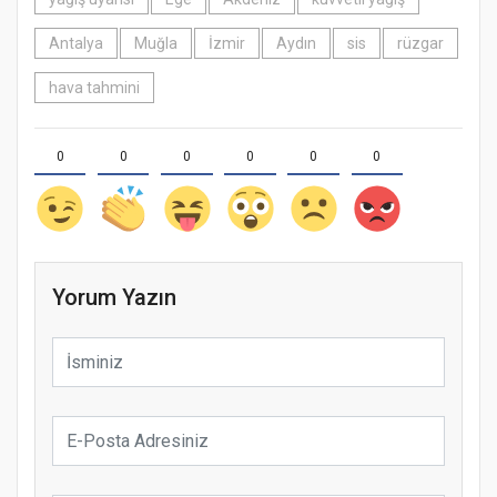
Antalya
Muğla
İzmir
Aydın
sis
rüzgar
hava tahmini
0
0
0
0
0
0
Yorum Yazın