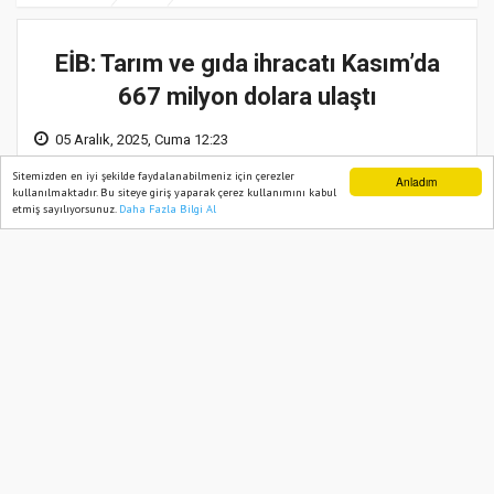
EİB: Tarım ve gıda ihracatı Kasım’da
667 milyon dolara ulaştı
05 Aralık, 2025, Cuma 12:23
Sitemizden en iyi şekilde faydalanabilmeniz için çerezler
Anladım
kullanılmaktadır. Bu siteye giriş yaparak çerez kullanımını kabul
etmiş sayılıyorsunuz.
Daha Fazla Bilgi Al
Ana Sayfa
Web TV
Foto Galeri
Yazarlar