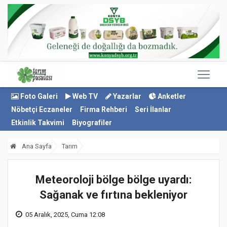
Foto Galeri
Web TV
Yazarlar
Anketler
Nöbetçi Eczaneler
Firma Rehberi
Seri İlanlar
Etkinlik Takvimi
Biyografiler
Ana Sayfa
Tarım
Meteoroloji bölge bölge uyardı:
Sağanak ve fırtına bekleniyor
05 Aralık, 2025, Cuma 12:08