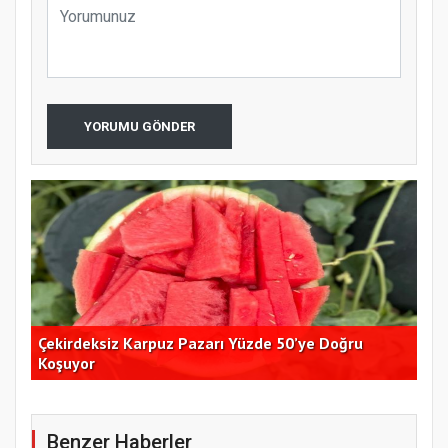
YORUMU GÖNDER
Çekirdeksiz Karpuz Pazarı Yüzde 50’ye Doğru
Ay
Koşuyor
Kon
Benzer Haberler