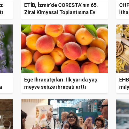
uz
ETİB, İzmir’de CORESTA’nın 65.
CHP'
tı
Zirai Kimyasal Toplantısına Ev
İtha
Sahipliği Yaptı
Ege İhracatçıları: İlk yarıda yaş
EHBİ
a
meyve sebze ihracatı arttı
mily