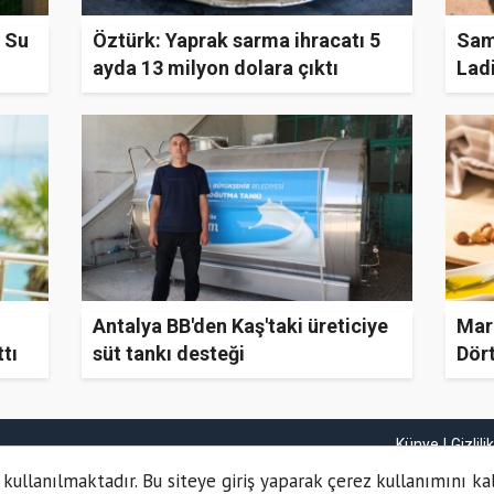
1 Su
Öztürk: Yaprak sarma ihracatı 5
Sam
ayda 13 milyon dolara çıktı
Ladi
Başl
Antalya BB'den Kaş'taki üreticiye
Marm
tı
süt tankı desteği
Dört
Künye
Gizlili
 kullanılmaktadır. Bu siteye giriş yaparak çerez kullanımını ka