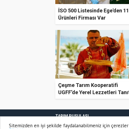
İSO 500 Listesinde Ege'den 1
Ürünleri Firması Var
Çeşme Tarım Kooperatifi
UGFF’de Yerel Lezzetleri Tanıt
TARIM PUSULASI
Onemsoft
Haber Yazılımı
Sitemizden en iyi şekilde faydalanabilmeniz için çerezler