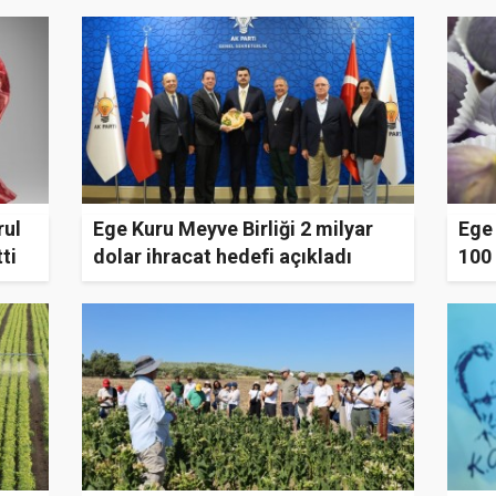
rul
Ege Kuru Meyve Birliği 2 milyar
Ege 
ti
dolar ihracat hedefi açıkladı
100 