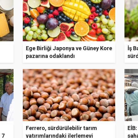
Ege Birliği Japonya ve Güney Kore
İş B
pazarına odaklandı
sürd
yön
Ferrero, sürdürülebilir tarım
EİB:
n 7
yatırımlarındaki ilerlemeyi
sah