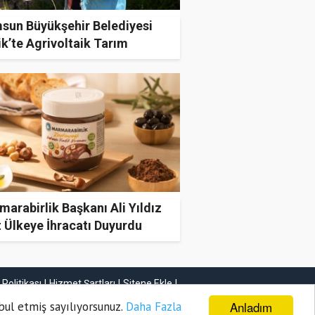
sun Büyükşehir Belediyesi
k’te Agrivoltaik Tarım
attı
arabirlik Başkanı Ali Yıldız
 Ülkeye İhracatı Duyurdu
k Politikası
Hizmet Şartları
Sitene Ekle
İletişim
Anladım
bul etmiş sayılıyorsunuz.
Daha Fazla
Haber Gönder
Firma Ekle
İlan Ekle