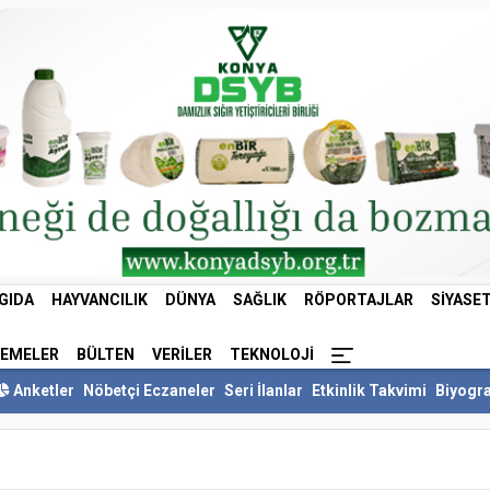
GIDA
HAYVANCILIK
DÜNYA
SAĞLIK
RÖPORTAJLAR
SIYASE
LEMELER
BÜLTEN
VERILER
TEKNOLOJI
Anketler
Nöbetçi Eczaneler
Seri İlanlar
Etkinlik Takvimi
Biyogra