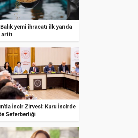
 Balık yemi ihracatı ilk yarıda
arttı
n'da İncir Zirvesi: Kuru İncirde
te Seferberliği