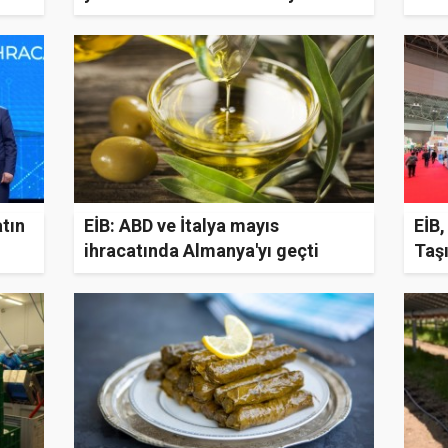
açıkladı
atın
EİB: ABD ve İtalya mayıs
EİB,
ihracatında Almanya'yı geçti
Taş