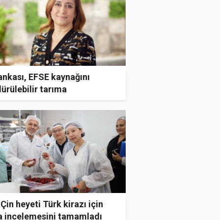
ankası, EFSE kaynağını
ürülebilir tarıma
lendirecek
 Çin heyeti Türk kirazı için
a incelemesini tamamladı