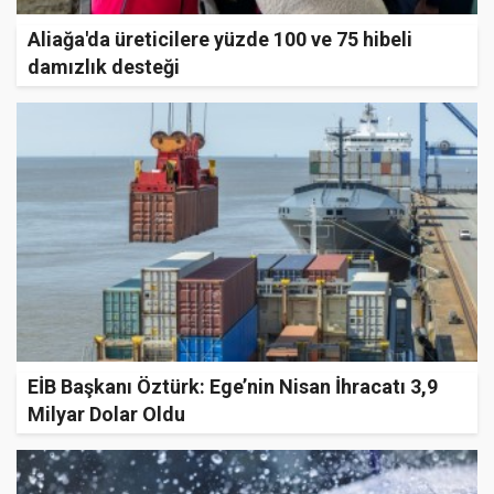
Aliağa'da üreticilere yüzde 100 ve 75 hibeli
damızlık desteği
EİB Başkanı Öztürk: Ege’nin Nisan İhracatı 3,9
Milyar Dolar Oldu