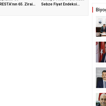
ESTA’nın 65. Zirai
Sebze Fiyat Endeksi...
Biyo
yasal...