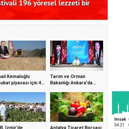
ivali 196 yöresel lezzeti bir
Kadim
11 ek
ail Kemaloğlu
Tarım ve Orman
ubat piyasası için 4
Bakanlığı Ankara'da
r...
tarım sigo...
İmsak
04:21
B, İzmir’de
Antalya Ticaret Borsası: