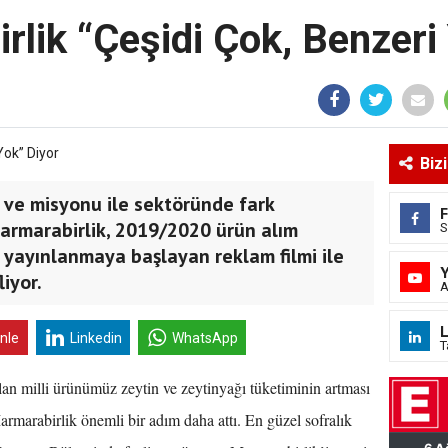
lik “Çeşidi Çok, Benzeri
Biz
 ve misyonu ile sektöründe fark
rmarabirlik, 2019/2020 ürün alım
S
yayınlanmaya başlayan reklam filmi ile
liyor.
A
L
inle
Linkedin
WhatsApp
T
lan milli ürünümüz zeytin ve zeytinyağı tüketiminin artması
Marmarabirlik önemli bir adım daha attı. En güzel sofralık