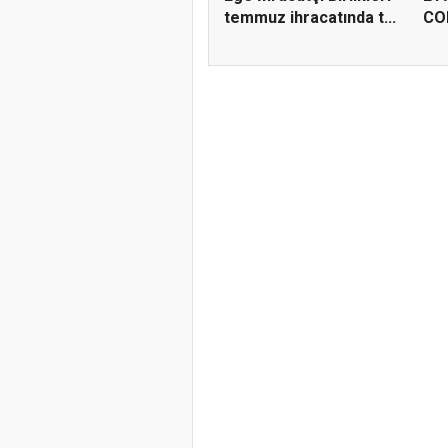
temmuz ihracatında t...
COR
Kim