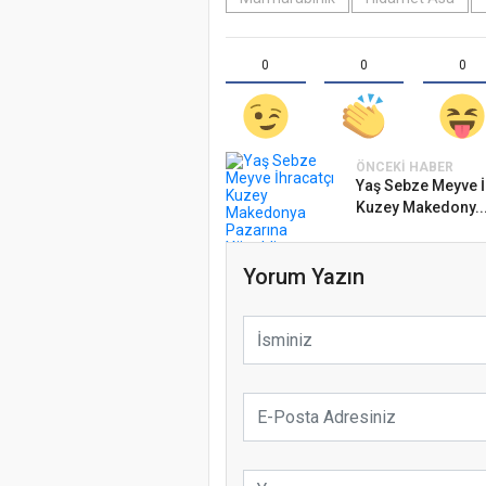
0
0
0
ÖNCEKI HABER
Yaş Sebze Meyve İ
Kuzey Makedony..
Yorum Yazın