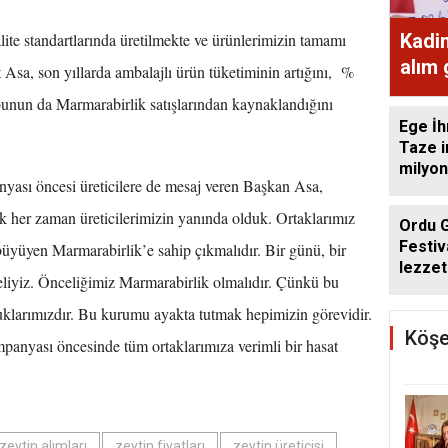
Kadi
ite standartlarında üretilmekte ve ürünlerimizin tamamı
alım
 Asa, son yıllarda ambalajlı ürün tüketiminin artığını, %
ekme
unun da Marmarabirlik satışlarından kaynaklandığını
Ege İh
Taze i
milyon
ası öncesi üreticilere de mesaj veren Başkan Asa,
 her zaman üreticilerimizin yanında olduk. Ortaklarımız
Ordu 
Festiv
büyüyen Marmarabirlik’e sahip çıkmalıdır. Bir günü, bir
lezzet
eliyiz. Önceliğimiz Marmarabirlik olmalıdır. Çünkü bu
getird
uklarımızdır. Bu kurumu ayakta tutmak hepimizin görevidir.
Köşe
panyası öncesinde tüm ortaklarımıza verimli bir hasat
zeytin alımları
zeytin fiyatları
zeytin üreticisi