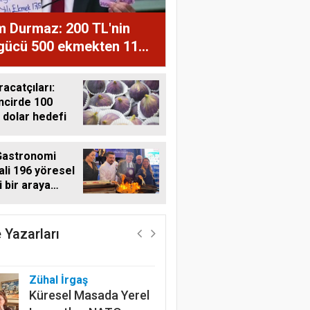
m Durmaz: 200 TL'nin
 gücü 500 ekmekten 11
ğe düştü
racatçıları:
ncirde 100
 dolar hedefi
Gastronomi
ali 196 yöresel
i bir araya
Harun Göksel
i
Geleceğin Pamuğu:
Doğal, İzlenebilir ve
 Yazarları
Sürdürülebilir
Zühal İrgaş
Küresel Masada Yerel