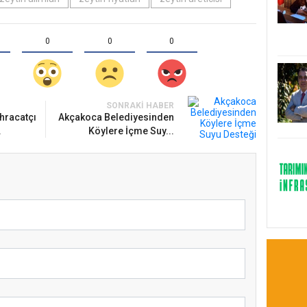
0
0
0
SONRAKI HABER
hracatçı
Akçakoca Belediyesinden
.
Köylere İçme Suy...