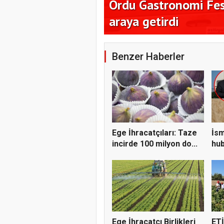
milyon dolar
Ordu Gastronomi Fest
araya getirdi
Benzer Haberler
Ege İhracatçıları: Taze
İsm
incirde 100 milyon do...
hub
öne
Ege İhracatçı Birlikleri
ETİ