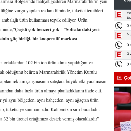
Marmara Bölgesinde faaliyet gösteren Marmarabirlik’in yeni
liliğine vurgu yapılan reklam filminde, tüketici tercihleri
erin ambalajlı ürün kullanması teşvik ediliyor. Ürün
Çeşidi çok benzeri yok
Sofralardaki yeri
ilminde,“
”, “
sinin güç birliği, bir kooperatif markası
ci ortaklardan 102 bin ton ürün alımı yapıldığını ve
tmak olduğunu belirten Marmarabirlik Yönetim Kurulu
Ço
ılan reklam çalışmasının satışlara büyük etki yaratmasını
larından daha fazla ürün almayı planladıklarını ifade etti.
r yıl aynı bölgeden, aynı bahçeden, aynı ağaçtan ürün
p, tüketiciye sunmamızdır. Kalitemizin sırrı buradadır.
da 32 bin üretici ortağımıza destek vermiş olacaklardır”