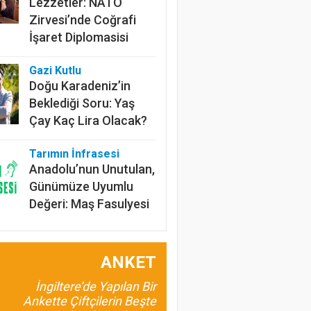
Lezzetler: NATO
Zirvesi’nde Coğrafi
İşaret Diplomasisi
Gazi Kutlu
Doğu Karadeniz’in
Beklediği Soru: Yaş
Çay Kaç Lira Olacak?
Tarımın İnfrasesi
Anadolu’nun Unutulan,
Günümüze Uyumlu
Değeri: Maş Fasulyesi
Prof.Dr. Bülent
Gülçubuk
ANKET
Şura Kararlarının
İnsan ve Kalkınma
İngiltere’de Yapılan Bir
Odaklı Olması da
Ankette Çiftçilerin Beşte