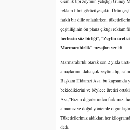
Gemlik tipi zeytinin yetiştiği Güney 
reklam filmi görücüye çıktı. Ürün çeşit
farklı bir dille anlatılırken, tüketicil
çeşitliliğinin ön plana çıktığı reklam f
herkesin söz birliği
Zeytin üretici
”, “
Marmarabirlik
” mesajları verildi.
Marmarabirlik olarak son 2 yılda üreti
amaçlarının daha çok zeytin alıp, sa
Başkanı Hidamet Asa, bu kapsamda yap
beklediklerini ve böylece üretici ortak
Asa,“Bizim diğerlerinden farkımız; he
almamız ve doğal yöntemle olgunlaştırı
Tüketicilerimiz aldıkları her kilogram
dedi.