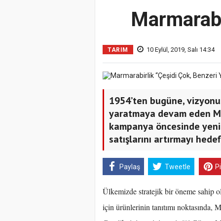
Marmarabir
10 Eylül, 2019, Salı 14:34
TARIM
1954’ten bugüne, vizyonu
yaratmaya devam eden Ma
kampanya öncesinde yeni 
satışlarını artırmayı hedef
Paylaş
Tweetle
P
Ülkemizde stratejik bir öneme sahip o
için ürünlerinin tanıtımı noktasında, 