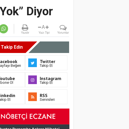
 Yok” Diyor
A
Yazdır
Yazı Tipi
Yorumlar
i Takip Edin
Facebook
Twitter
ayfayı Beğen
Takip Et
Youtube
Instagram
bone Ol
Takip Et
inkedin
RSS
akip Et
Servisleri