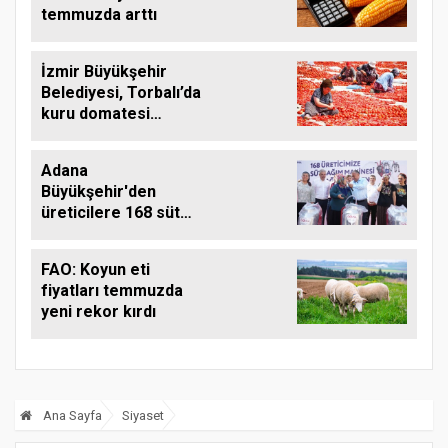
temmuzda arttı
İzmir Büyükşehir
Belediyesi, Torbalı’da
kuru domatesi
destekliyor
Adana
Büyükşehir'den
üreticilere 168 süt
sağım makinesi
FAO: Koyun eti
fiyatları temmuzda
yeni rekor kırdı
Ana Sayfa
Siyaset