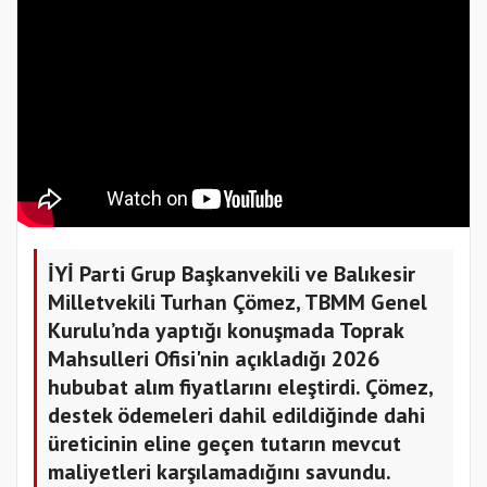
İYİ Parti Grup Başkanvekili ve Balıkesir
Milletvekili Turhan Çömez, TBMM Genel
Kurulu’nda yaptığı konuşmada Toprak
Mahsulleri Ofisi'nin açıkladığı 2026
hububat alım fiyatlarını eleştirdi. Çömez,
destek ödemeleri dahil edildiğinde dahi
üreticinin eline geçen tutarın mevcut
maliyetleri karşılamadığını savundu.