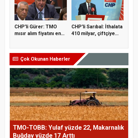
CHP'li Gürer: TMO
CHP'li Sarıbal: İthalata
mısır alım fiyatını en
410 milyar, çiftçiye...
az 1...
Çok Okunan Haberler
TMO-TOBB: Yulaf yüzde 22, Makarnalık
Buğday yüzde 17 Arttı