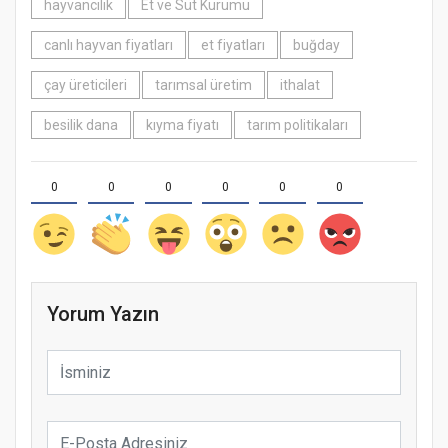
hayvancılık
Et ve Süt Kurumu
canlı hayvan fiyatları
et fiyatları
buğday
çay üreticileri
tarımsal üretim
ithalat
besilik dana
kıyma fiyatı
tarım politikaları
0
0
0
0
0
0
Yorum Yazın