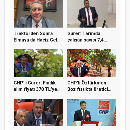
Traktörden Sonra
Gürer: Tarımda
Elmaya da Haciz Geldi!
çalışan sayısı 7,4
"Çift...
milyondan 4...
CHP'li Gürer: Fındık
CHP'li Öztürkmen:
alım fiyatı 370 TL'ye
Boz fıstıkta üretici
yü...
destek...