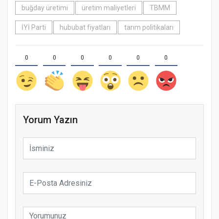
buğday üretimi
üretim maliyetleri
TBMM
İYİ Parti
hububat fiyatları
tarım politikaları
0
0
0
0
0
0
Yorum Yazın