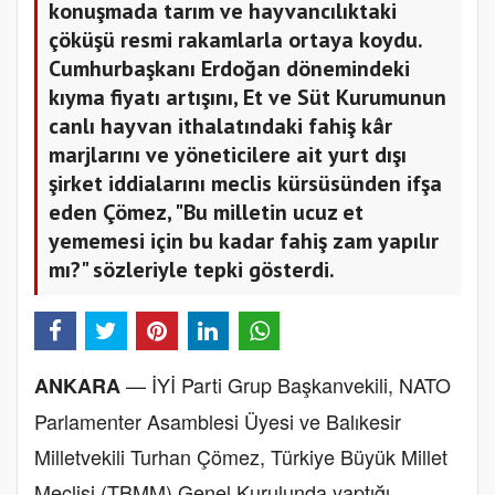
konuşmada tarım ve hayvancılıktaki
çöküşü resmi rakamlarla ortaya koydu.
Cumhurbaşkanı Erdoğan dönemindeki
kıyma fiyatı artışını, Et ve Süt Kurumunun
canlı hayvan ithalatındaki fahiş kâr
marjlarını ve yöneticilere ait yurt dışı
şirket iddialarını meclis kürsüsünden ifşa
eden Çömez, "Bu milletin ucuz et
yememesi için bu kadar fahiş zam yapılır
mı?" sözleriyle tepki gösterdi.
— İYİ Parti Grup Başkanvekili, NATO
ANKARA
Parlamenter Asamblesi Üyesi ve Balıkesir
Milletvekili Turhan Çömez, Türkiye Büyük Millet
Meclisi (TBMM) Genel Kurulunda yaptığı