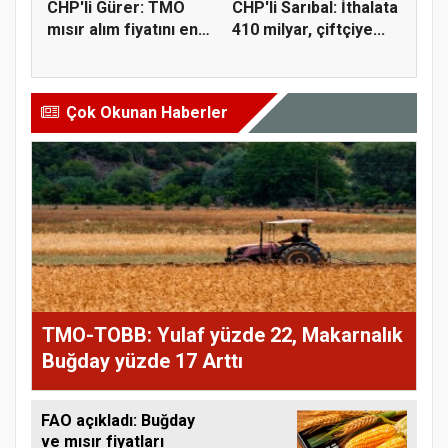
CHP'li Gürer: TMO
CHP'li Sarıbal: İthalata
mısır alım fiyatını en
410 milyar, çiftçiye...
az 1...
Çok Okunan Haberler
TMO-TOBB: Yulaf yüzde 22, Makarnalık
Buğday yüzde 17 Arttı
FAO açıkladı: Buğday
ve mısır fiyatları