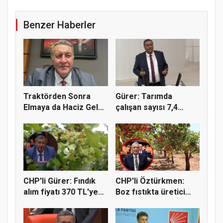
Benzer Haberler
Traktörden Sonra
Gürer: Tarımda
Elmaya da Haciz Geldi!
çalışan sayısı 7,4
"Çift...
milyondan 4...
CHP'li Gürer: Fındık
CHP'li Öztürkmen:
alım fiyatı 370 TL'ye
Boz fıstıkta üretici
yü...
destek...