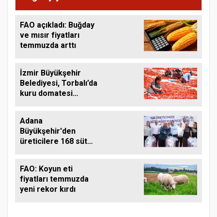
FAO açıkladı: Buğday
ve mısır fiyatları
temmuzda arttı
İzmir Büyükşehir
Belediyesi, Torbalı’da
kuru domatesi
destekliyor
Adana
Büyükşehir'den
üreticilere 168 süt
sağım makinesi
FAO: Koyun eti
fiyatları temmuzda
yeni rekor kırdı