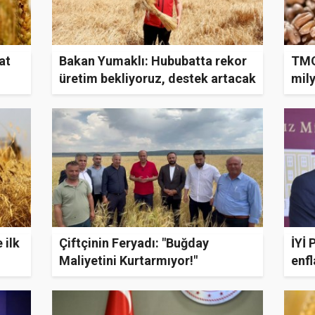
at
Bakan Yumaklı: Hububatta rekor
TMO,
üretim bekliyoruz, destek artacak
mil
 ilk
Çiftçinin Feryadı: "Buğday
İYİ 
Maliyetini Kurtarmıyor!"
enfl