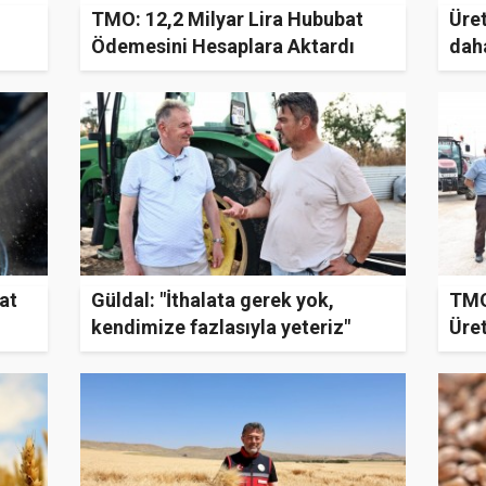
TMO: 12,2 Milyar Lira Hububat
Üre
Ödemesini Hesaplara Aktardı
daha
at
Güldal: "İthalata gerek yok,
TMO
kendimize fazlasıyla yeteriz"
Üret
Me