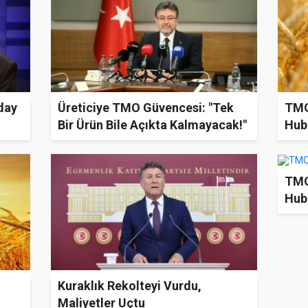
day
Üreticiye TMO Güvencesi: "Tek
TMO
Bir Ürün Bile Açıkta Kalmayacak!"
Hub
TMO
Hub
Kuraklık Rekolteyi Vurdu,
Maliyetler Uçtu