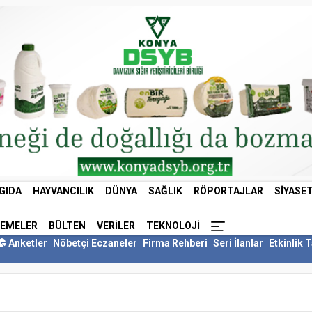
GIDA
HAYVANCILIK
DÜNYA
SAĞLIK
RÖPORTAJLAR
SIYASE
LEMELER
BÜLTEN
VERILER
TEKNOLOJI
Anketler
Nöbetçi Eczaneler
Firma Rehberi
Seri İlanlar
Etkinlik 