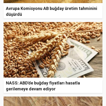
Avrupa Komisyonu AB buğday üretim tahminini
düşürdü
NASS: ABD'de buğday fiyatları hasatla
gerilemeye devam ediyor