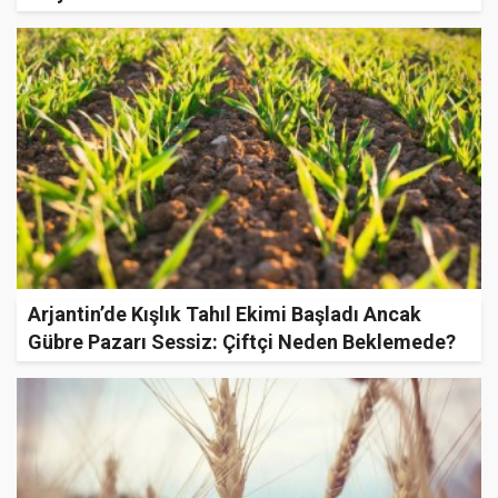
Arjantin’de Kışlık Tahıl Ekimi Başladı Ancak
Gübre Pazarı Sessiz: Çiftçi Neden Beklemede?