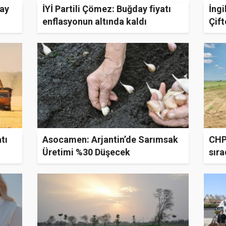
day
İYİ Partili Çömez: Buğday fiyatı
İngi
enflasyonun altında kaldı
Çift
Teh
tı
Asocamen: Arjantin’de Sarımsak
CHP’
Üretimi %30 Düşecek
sıra