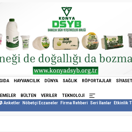
GIDA
HAYVANCILIK
DÜNYA
SAĞLIK
RÖPORTAJLAR
SIYASE
LEMELER
BÜLTEN
VERILER
TEKNOLOJI
Anketler
Nöbetçi Eczaneler
Firma Rehberi
Seri İlanlar
Etkinlik 