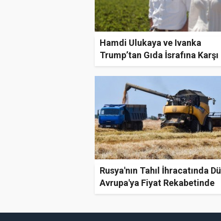
Hamdi Ulukaya ve Ivanka
Trump’tan Gıda İsrafına Karşı
Ortak Proje: Planet Harvest
Rusya'nın Tahıl İhracatında D
Avrupa'ya Fiyat Rekabetinde
Kayıp