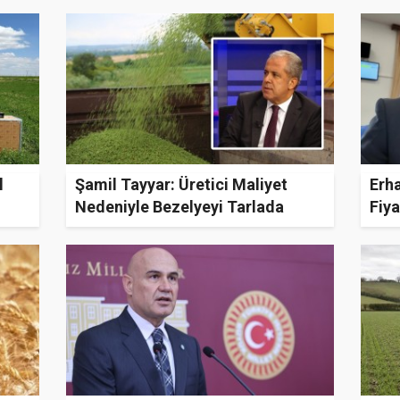
l
Şamil Tayyar: Üretici Maliyet
Erh
Nedeniyle Bezelyeyi Tarlada
Fiya
Bıraktı
Mah