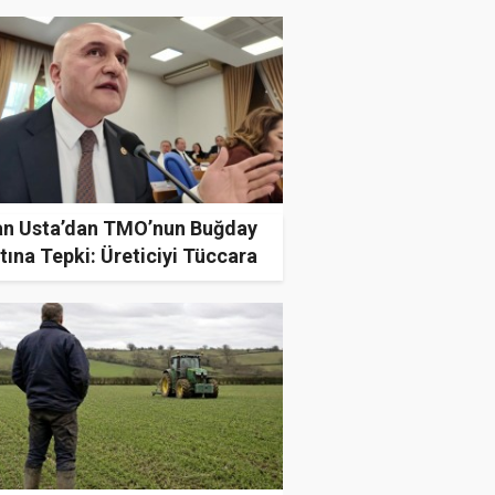
an Usta’dan TMO’nun Buğday
tına Tepki: Üreticiyi Tüccara
kûm Etmeyin