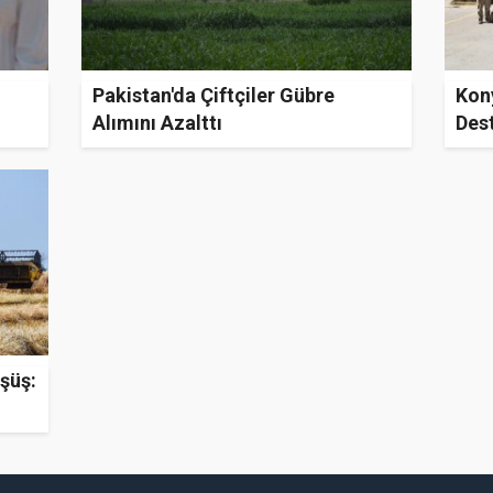
Pakistan'da Çiftçiler Gübre
Kony
Alımını Azalttı
Des
üşüş: