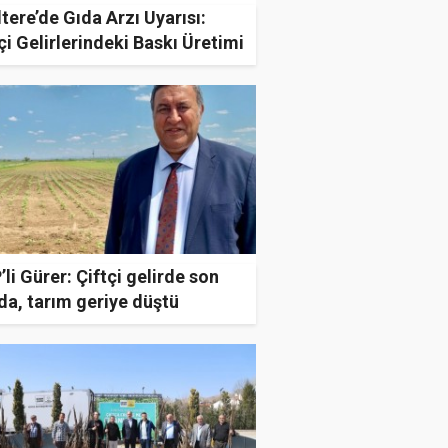
ltere’de Gıda Arzı Uyarısı:
çi Gelirlerindeki Baskı Üretimi
dit Ediyor
li Gürer: Çiftçi gelirde son
da, tarım geriye düştü