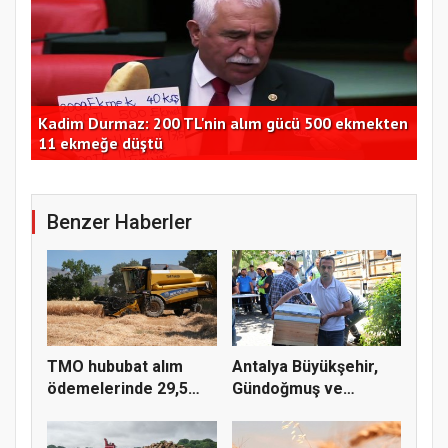
ir
Kadim Durmaz: 200 TL'nin alım gücü 500 ekmekten
Bak
11 ekmeğe düştü
yap
Benzer Haberler
TMO hububat alım
Antalya Büyükşehir,
ödemelerinde 29,5
Gündoğmuş ve
milyar TL'...
İbradı'nda a...