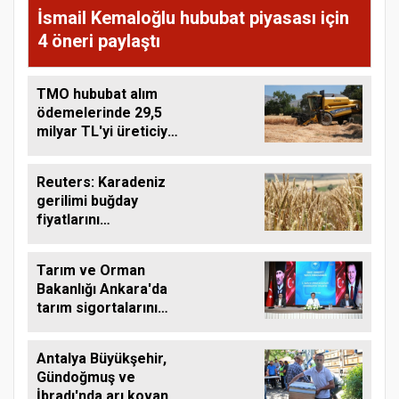
İsmail Kemaloğlu hububat piyasası için
4 öneri paylaştı
TMO hububat alım
ödemelerinde 29,5
milyar TL'yi üreticiye
aktardı
Reuters: Karadeniz
gerilimi buğday
fiyatlarını
yükseltebilir
Tarım ve Orman
Bakanlığı Ankara'da
tarım sigortalarını
görüştü
Antalya Büyükşehir,
Gündoğmuş ve
İbradı'nda arı kovanı