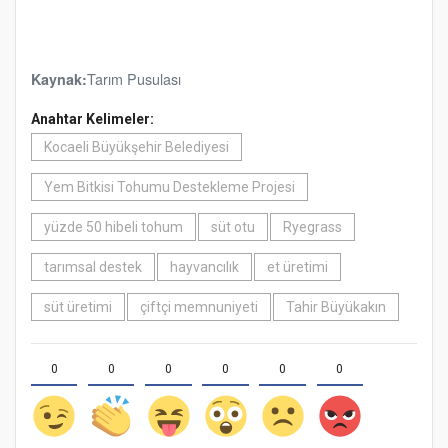
Tarım Pusulası
Kaynak:
Anahtar Kelimeler:
Kocaeli Büyükşehir Belediyesi
Yem Bitkisi Tohumu Destekleme Projesi
yüzde 50 hibeli tohum
süt otu
Ryegrass
tarımsal destek
hayvancılık
et üretimi
süt üretimi
çiftçi memnuniyeti
Tahir Büyükakın
0
0
0
0
0
0