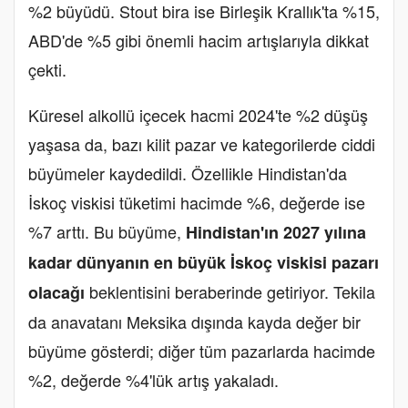
%2 büyüdü. Stout bira ise Birleşik Krallık'ta %15,
ABD'de %5 gibi önemli hacim artışlarıyla dikkat
çekti.
Küresel alkollü içecek hacmi 2024'te %2 düşüş
yaşasa da, bazı kilit pazar ve kategorilerde ciddi
büyümeler kaydedildi. Özellikle Hindistan'da
İskoç viskisi tüketimi hacimde %6, değerde ise
%7 arttı. Bu büyüme,
Hindistan'ın 2027 yılına
kadar dünyanın en büyük İskoç viskisi pazarı
beklentisini beraberinde getiriyor. Tekila
olacağı
da anavatanı Meksika dışında kayda değer bir
büyüme gösterdi; diğer tüm pazarlarda hacimde
%2, değerde %4'lük artış yakaladı.