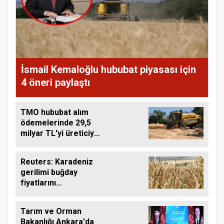
İsmail Kemaloğlu hububat piyasası için
4 öneri paylaştı
TMO hububat alım
ödemelerinde 29,5
milyar TL'yi üreticiye
aktardı
Reuters: Karadeniz
gerilimi buğday
fiyatlarını
yükseltebilir
Tarım ve Orman
Bakanlığı Ankara'da