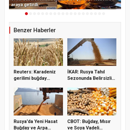
araya getirdi
11
Benzer Haberler
Reuters: Karadeniz
İKAR: Rusya Tahıl
gerilimi buğday
Sezonunda Belirsizlik
fiyatların...
ve Ri...
Rusya'da Yeni Hasat
CBOT: Buğday, Mısır
Buğday ve Arpa
ve Soya Vadeli