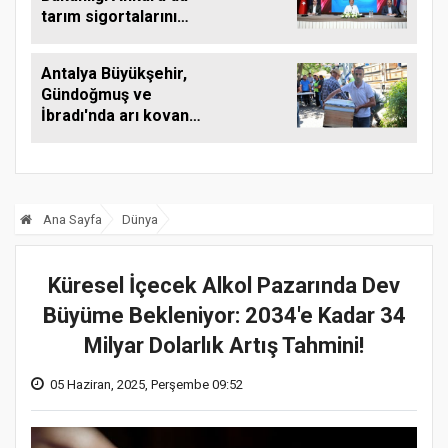
tarım sigortalarını
görüştü
Antalya Büyükşehir,
Gündoğmuş ve
İbradı'nda arı kovanı
desteği
Ana Sayfa
Dünya
Küresel İçecek Alkol Pazarında Dev
Büyüme Bekleniyor: 2034'e Kadar 34
Milyar Dolarlık Artış Tahmini!
05 Haziran, 2025, Perşembe 09:52