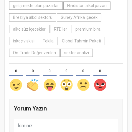
gelişmekte olan pazarlar
Hindistan alkol pazarı
Brezilya alkol sektörü
Güney Afrika içecek
alkolsüz içecekler
RTD'ler
premium bira
İskoç viskisi
Tekila
Global Tahmin Paketi
On-Trade Değer verileri
sektör analizi
0
0
0
0
0
0
Yorum Yazın