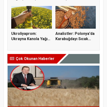
Fiyatların...
İşlemleri...
Ukroliyaprom:
Analistler: Polonya'da
Ukrayna Kanola Yağı
Karabuğdayı Sıcak
İhracatı 2,...
Hava...
Çok Okunan Haberler