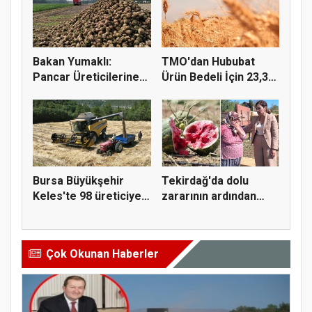
Bakan Yumaklı:
TMO'dan Hububat
Pancar Üreticilerine
Ürün Bedeli İçin 23,3
991 Milyo...
Milyar...
Bursa Büyükşehir
Tekirdağ'da dolu
Keles'te 98 üreticiye
zararının ardından
hasat...
Yüceer'de...
Çok Okunan Haberler