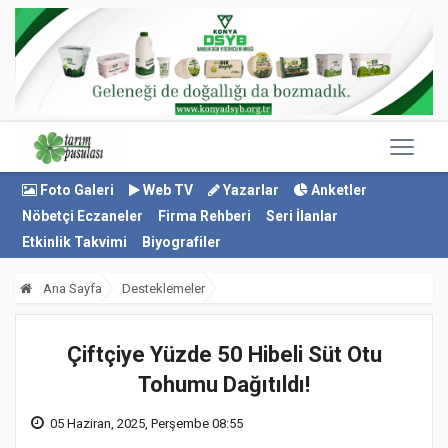
Foto Galeri
Web TV
Yazarlar
Anketler
Nöbetçi Eczaneler
Firma Rehberi
Seri İlanlar
Etkinlik Takvimi
Biyografiler
Ana Sayfa
Desteklemeler
Çiftçiye Yüzde 50 Hibeli Süt Otu
Tohumu Dağıtıldı!
05 Haziran, 2025, Perşembe 08:55