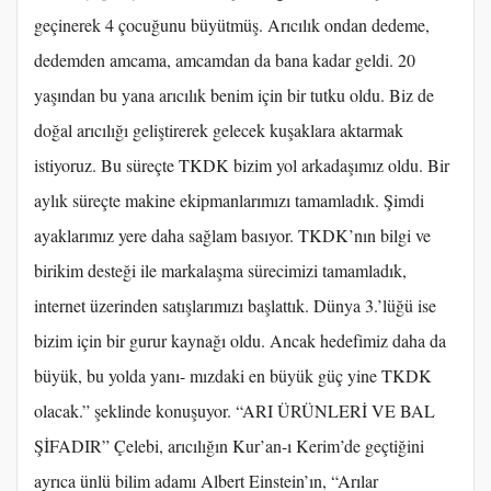
geçinerek 4 çocuğunu büyütmüş. Arıcılık ondan dedeme,
dedemden amcama, amcamdan da bana kadar geldi. 20
yaşından bu yana arıcılık benim için bir tutku oldu. Biz de
doğal arıcılığı geliştirerek gelecek kuşaklara aktarmak
istiyoruz. Bu süreçte TKDK bizim yol arkadaşımız oldu. Bir
aylık süreçte makine ekipmanlarımızı tamamladık. Şimdi
ayaklarımız yere daha sağlam basıyor. TKDK’nın bilgi ve
birikim desteği ile markalaşma sürecimizi tamamladık,
internet üzerinden satışlarımızı başlattık. Dünya 3.’lüğü ise
bizim için bir gurur kaynağı oldu. Ancak hedefimiz daha da
büyük, bu yolda yanı- mızdaki en büyük güç yine TKDK
olacak.” şeklinde konuşuyor. “ARI ÜRÜNLERİ VE BAL
ŞİFADIR” Çelebi, arıcılığın Kur’an-ı Kerim’de geçtiğini
ayrıca ünlü bilim adamı Albert Einstein’ın, “Arılar