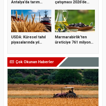
Antalya’da tarım
çatışması 2026’de
maliyetl...
açlığı rekor...
USDA: Küresel tahıl
Marmarabirlik'ten
piyasalarında yıl
üreticiye 761 milyon
sonunda...
TL öde...
Çok Okunan Haberler