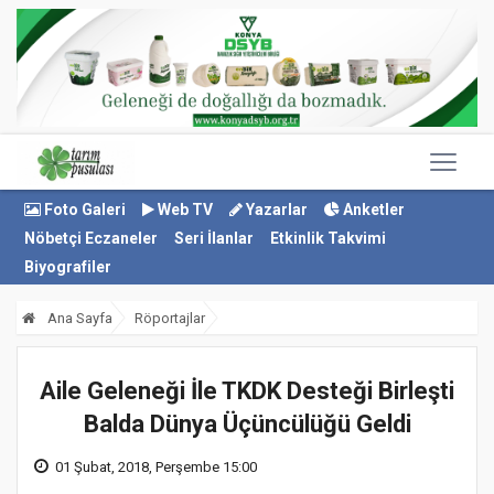
Foto Galeri
Web TV
Yazarlar
Anketler
Nöbetçi Eczaneler
Seri İlanlar
Etkinlik Takvimi
Biyografiler
Ana Sayfa
Röportajlar
Aile Geleneği İle TKDK Desteği Birleşti
Balda Dünya Üçüncülüğü Geldi
01 Şubat, 2018, Perşembe 15:00