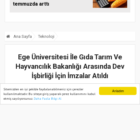
temmuzda arttı
Ana Sayfa
Teknoloji
Ege Üniversitesi İle Gıda Tarım Ve
Hayvancılık Bakanlığı Arasında Dev
İşbirliği İçin İmzalar Atıldı
01 Şubat, 2018, Perşembe 15:12
Sitemizden en iyi şekilde faydalanabilmeniz için çerezler
Anladım
kullanılmaktadır. Bu siteye giriş yaparak çerez kullanımını kabul
etmiş sayılıyorsunuz.
Daha Fazla Bilgi Al
Ana Sayfa
Web TV
Foto Galeri
Yazarlar
Gıda Tarım ve Hayvancılık Bakanlığı ile Ege