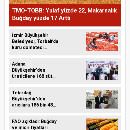
TMO-TOBB: Yulaf yüzde 22, Makarnalık
Buğday yüzde 17 Arttı
İzmir Büyükşehir
Belediyesi, Torbalı’da
kuru domatesi
destekliyor
Adana
Büyükşehir'den
üreticilere 168 süt
sağım makinesi
Tekirdağ
Büyükşehir'den
arıcılara 186 bin 480
kilo destek
FAO açıkladı: Buğday
ve mısır fiyatları