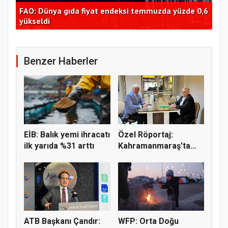
FAO: Dünya gıda fiyat endeksi temmuzda yüzde 0,6
Tra
dı
yükseldi
Bor
Benzer Haberler
EİB: Balık yemi ihracatı
Özel Röportaj:
ilk yarıda %31 arttı
Kahramanmaraş’ta
Hayvancılığın...
ATB Başkanı Çandır:
WFP: Orta Doğu