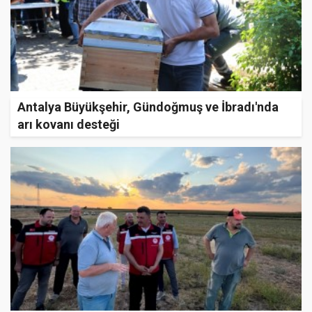
Antalya Büyükşehir, Gündoğmuş ve İbradı'nda
arı kovanı desteği