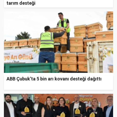
tarım desteği
ABB Çubuk’ta 5 bin arı kovanı desteği dağıttı