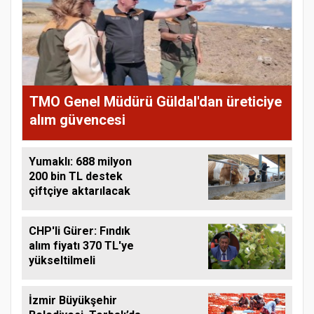
TMO Genel Müdürü Güldal'dan üreticiye
alım güvencesi
Yumaklı: 688 milyon
200 bin TL destek
çiftçiye aktarılacak
CHP'li Gürer: Fındık
alım fiyatı 370 TL'ye
yükseltilmeli
İzmir Büyükşehir