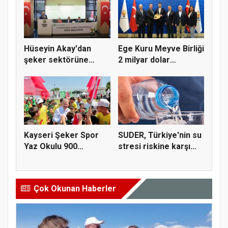
Hüseyin Akay'dan
Ege Kuru Meyve Birliği
şeker sektörüne
2 milyar dolar
yapısal çözü...
ihracat...
Kayseri Şeker Spor
SUDER, Türkiye'nin su
Yaz Okulu 900
stresi riskine karşı
öğrenciyle t...
ta...
Çok Okunan Haberler