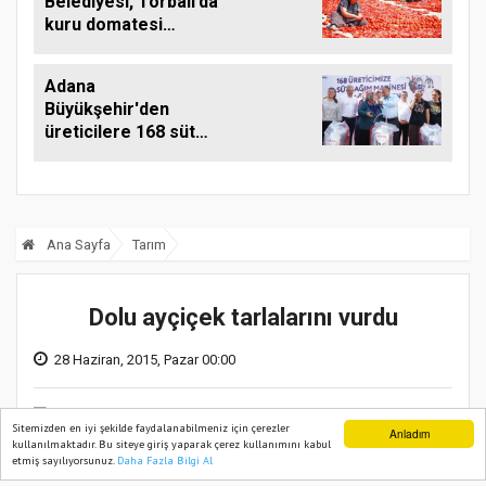
Belediyesi, Torbalı’da
kuru domatesi
destekliyor
Adana
Büyükşehir'den
üreticilere 168 süt
sağım makinesi
Ana Sayfa
Tarım
Dolu ayçiçek tarlalarını vurdu
28 Haziran, 2015, Pazar 00:00
Sitemizden en iyi şekilde faydalanabilmeniz için çerezler
Anladım
kullanılmaktadır. Bu siteye giriş yaparak çerez kullanımını kabul
etmiş sayılıyorsunuz.
Daha Fazla Bilgi Al
Ana Sayfa
Web TV
Foto Galeri
Yazarlar
0