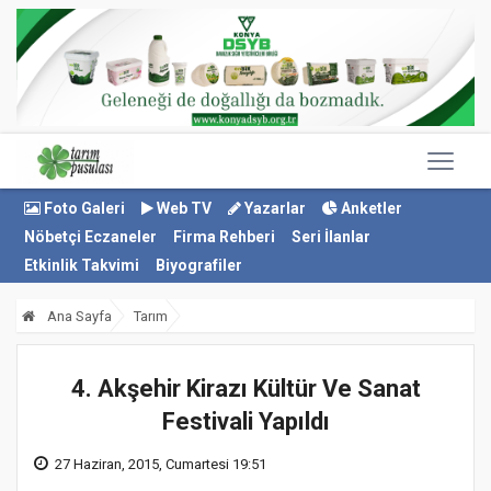
Foto Galeri
Web TV
Yazarlar
Anketler
Nöbetçi Eczaneler
Firma Rehberi
Seri İlanlar
Etkinlik Takvimi
Biyografiler
Ana Sayfa
Tarım
4. Akşehir Kirazı Kültür Ve Sanat
Festivali Yapıldı
27 Haziran, 2015, Cumartesi 19:51