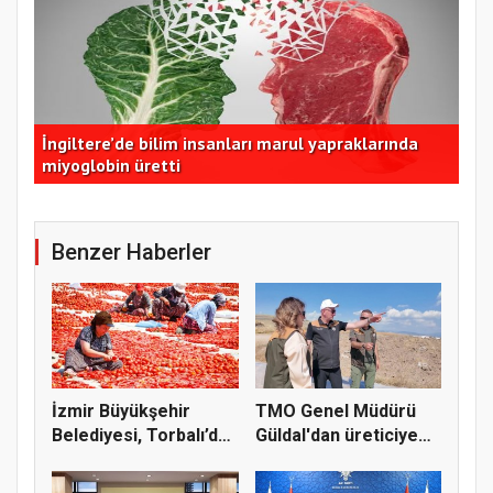
İzmir Büyükşehir Belediyesi, Torbalı’da kuru
Tek
domatesi destekliyor
de
Benzer Haberler
İzmir Büyükşehir
TMO Genel Müdürü
Belediyesi, Torbalı’da
Güldal'dan üreticiye
kuru...
alım gü...