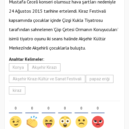
Mustafa Ceceli konseri olumsuz hava şartları nedeniyle
24 Ağustos 2015 tarihine ertelendi. Kiraz Festivali
kapsamında çocuklar içinde Çizgi Kukla Tiyatrosu
tarafından sahnelenen ‘Çöp Çetesi Ormanın Koruyucuları’
isimli tiyatro oyunu iki seans halinde Akşehir Kültür
Merkezi’nde Akşehirli çocuklarla buluştu.
Anahtar Kelimeler:
Konya
Akşehir Kirazı
Akşehir Kirazı Kültür ve Sanat Festivali
papaz eriği
kiraz
0
0
0
0
0
0