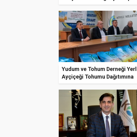
başlattı
Yudum ve Tohum Derneği Yerl
Ayçiçeği Tohumu Dağıtımına
Devam Ediyor