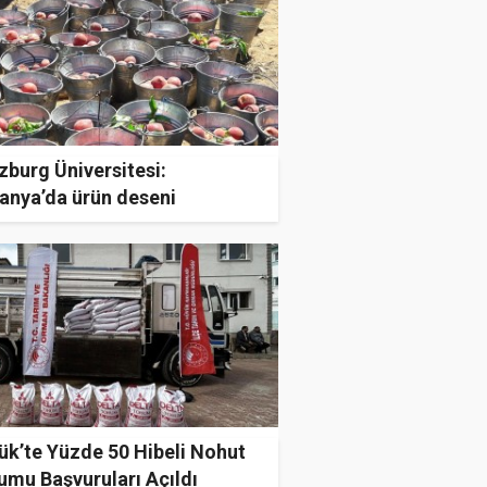
burg Üniversitesi:
anya’da ürün deseni
işecek
ük’te Yüzde 50 Hibeli Nohut
umu Başvuruları Açıldı