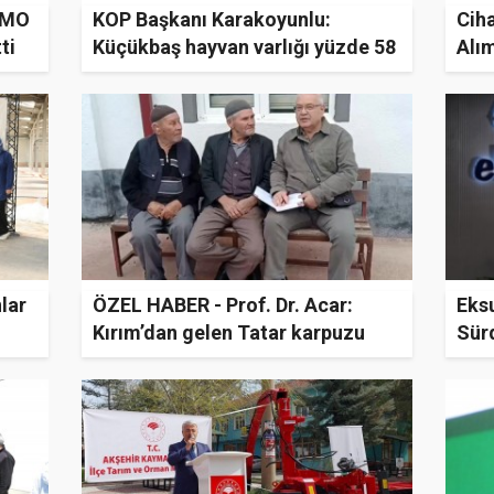
TMO
KOP Başkanı Karakoyunlu:
Ciha
ti
Küçükbaş hayvan varlığı yüzde 58
Alım
arttı
lar
ÖZEL HABER - Prof. Dr. Acar:
Eks
Kırım’dan gelen Tatar karpuzu
Sürd
tescillenecek