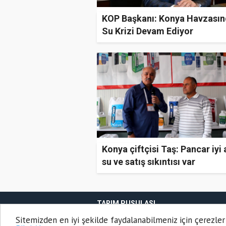
KOP Başkanı: Konya Havzası
Su Krizi Devam Ediyor
Konya çiftçisi Taş: Pancar iyi
su ve satış sıkıntısı var
TARIM PUSULASI
Onemsoft
Haber Yazılımı
Sitemizden en iyi şekilde faydalanabilmeniz için çerezler