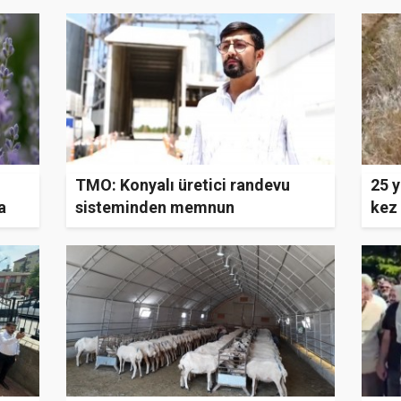
TMO: Konyalı üretici randevu
25 y
a
sisteminden memnun
kez 