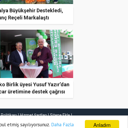
lya Büyükşehir Destekledi,
unç Reçeli Markalaştı
o Birlik üyesi Yusuf Yazır’dan
ar üretimine destek çağrısı
k Politikası
Hizmet Şartları
Sitene Ekle
İletişim
Anladım
bul etmiş sayılıyorsunuz.
Daha Fazla
Haber Gönder
Firma Ekle
İlan Ekle