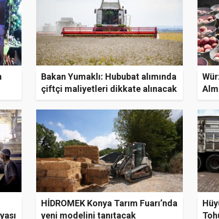
m
Bakan Yumaklı: Hububat alımında
Würz
çiftçi maliyetleri dikkate alınacak
Alm
değ
HİDROMEK Konya Tarım Fuarı’nda
Hüy
yası
yeni modelini tanıtacak
Toh