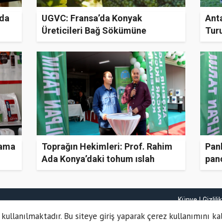
nda
UGVC: Fransa’da Konyak
Anta
Üreticileri Bağ Sökümüne
Tur
Başlıyor
 ama
Toprağın Hekimleri: Prof. Rahim
Pank
Ada Konya’daki tohum ıslah
panc
çalışmalarını anlattı
Künye
Gizlili
 kullanılmaktadır. Bu siteye giriş yaparak çerez kullanımını ka