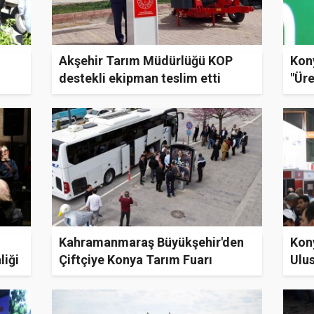
n
Akşehir Tarım Müdürlüğü KOP
Kon
destekli ekipman teslim etti
"Üre
Gün
Kahramanmaraş Büyükşehir'den
Kon
liği
Çiftçiye Konya Tarım Fuarı
Ulus
Desteği
Açtı