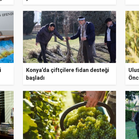
i
Konya’da çiftçilere fidan desteği
Ulu
başladı
Önc