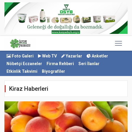
Foto Galeri
Web TV
Yazarlar
Anketler
Nöbetçi Eczaneler
Firma Rehberi
Seri İlanlar
Etkinlik Takvimi
Biyografiler
Kiraz Haberleri