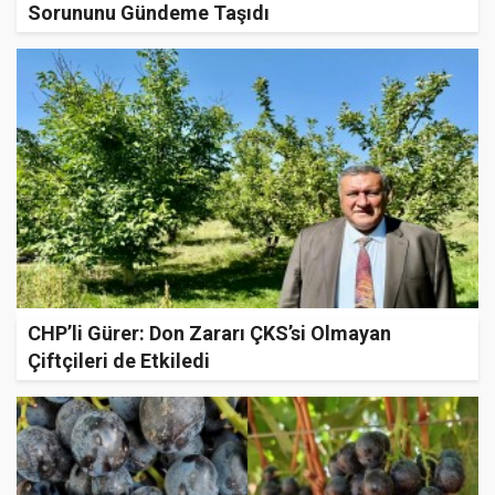
Sorununu Gündeme Taşıdı
CHP’li Gürer: Don Zararı ÇKS’si Olmayan
Çiftçileri de Etkiledi