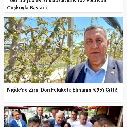
Tekirdağ'da 59. Uluslararası Kiraz Festivali
Coşkuyla Başladı
Niğde'de Zirai Don Felaketi: Elmanın %95'i Gitti!