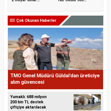
ihracat...
öğrenciyle t...
Çok Okunan Haberler
TMO Genel Müdürü Güldal'dan üreticiye
alım güvencesi
Yumaklı: 688 milyon
200 bin TL destek
çiftçiye aktarılacak