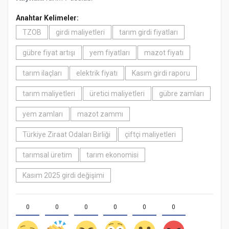
Anahtar Kelimeler:
TZOB
girdi maliyetleri
tarım girdi fiyatları
gübre fiyat artışı
yem fiyatları
mazot fiyatı
tarım ilaçları
elektrik fiyatı
Kasım girdi raporu
tarım maliyetleri
üretici maliyetleri
gübre zamları
yem zamları
mazot zammı
Türkiye Ziraat Odaları Birliği
çiftçi maliyetleri
tarımsal üretim
tarım ekonomisi
Kasım 2025 girdi değişimi
0
0
0
0
0
0