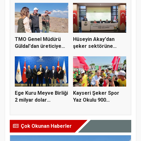
TMO Genel Müdürü
Hüseyin Akay'dan
Güldal'dan üreticiye
şeker sektörüne
alım gü...
yapısal çözü...
Ege Kuru Meyve Birliği
Kayseri Şeker Spor
2 milyar dolar
Yaz Okulu 900
ihracat...
öğrenciyle t...
Çok Okunan Haberler