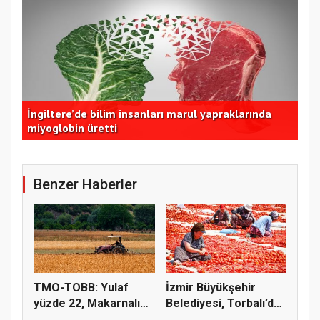
İngiltere’de bilim insanları marul yapraklarında
İzm
miyoglobin üretti
dom
Benzer Haberler
TMO-TOBB: Yulaf
İzmir Büyükşehir
yüzde 22, Makarnalık
Belediyesi, Torbalı’da
Buğday y...
kuru...