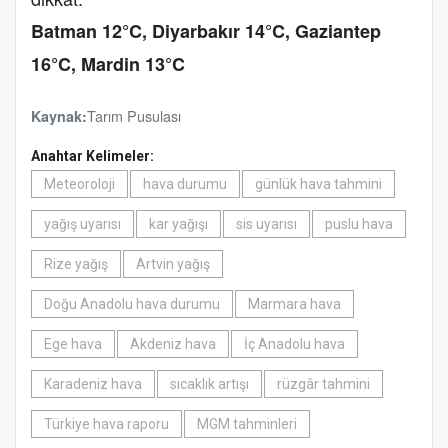
Batman 12°C, Diyarbakır 14°C, Gaziantep
16°C, Mardin 13°C
Tarım Pusulası
Kaynak:
Anahtar Kelimeler:
Meteoroloji
hava durumu
günlük hava tahmini
yağış uyarısı
kar yağışı
sis uyarısı
puslu hava
Rize yağış
Artvin yağış
Doğu Anadolu hava durumu
Marmara hava
Ege hava
Akdeniz hava
İç Anadolu hava
Karadeniz hava
sıcaklık artışı
rüzgâr tahmini
Türkiye hava raporu
MGM tahminleri