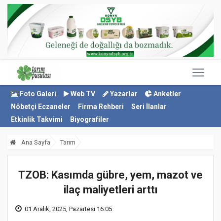
Foto Galeri
Web TV
Yazarlar
Anketler
Nöbetçi Eczaneler
Firma Rehberi
Seri İlanlar
Etkinlik Takvimi
Biyografiler
Ana Sayfa
Tarım
TZOB: Kasımda gübre, yem, mazot ve
ilaç maliyetleri arttı
01 Aralık, 2025, Pazartesi 16:05