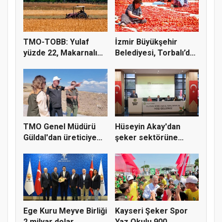
TMO-TOBB: Yulaf
İzmir Büyükşehir
yüzde 22, Makarnalık
Belediyesi, Torbalı’da
Buğday y...
kuru...
TMO Genel Müdürü
Hüseyin Akay'dan
Güldal'dan üreticiye
şeker sektörüne
alım gü...
yapısal çözü...
Ege Kuru Meyve Birliği
Kayseri Şeker Spor
2 milyar dolar
Yaz Okulu 900