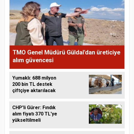
TMO Genel Müdürü Güldal'dan üreticiye
alım güvencesi
Yumaklı: 688 milyon
200 bin TL destek
çiftçiye aktarılacak
CHP'li Gürer: Fındık
alım fiyatı 370 TL'ye
yükseltilmeli