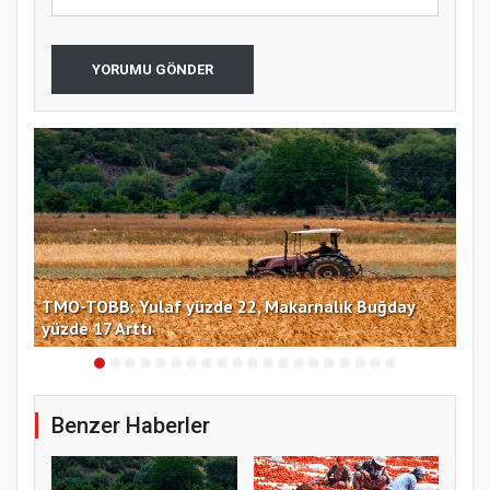
YORUMU GÖNDER
TMO-TOBB: Yulaf yüzde 22, Makarnalık Buğday
İng
yüzde 17 Arttı
miy
Benzer Haberler