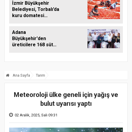
İzmir Büyükşehir
Belediyesi, Torbalı’da
kuru domatesi
destekliyor
Adana
Büyükşehir'den
üreticilere 168 süt
sağım makinesi
Ana Sayfa
Tarım
Meteoroloji ülke geneli için yağış ve
bulut uyarısı yaptı
02 Aralık, 2025, Salı 09:31