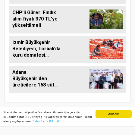
CHP'li Gürer: Fındık
alım fiyatı 370 TL'ye
yükseltilmeli
İzmir Büyükşehir
Belediyesi, Torbalı’da
kuru domatesi
destekliyor
Adana
Büyükşehir'den
üreticilere 168 süt
sağım makinesi
Sitemizden en iyi şekilde faydalanabilmeniz için çerezler
Anladım
kullanılmaktadır. Bu siteye giriş yaparak çerez kullanımını kabul
etmiş sayılıyorsunuz.
Daha Fazla Bilgi Al
Ana Sayfa
Web TV
Foto Galeri
Yazarlar
TARIM PUSULASI
Onemsoft
Haber Yazılımı