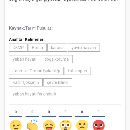
Tarım Pusulası
Kaynak:
Anahtar Kelimeler:
DKMP
Bartın
karaca
yavru hayvan
yaban hayatı
doğa koruma
Tarım ve Orman Bakanlığı
fotokapan
Kadir Çokçetin
çevre bilinci
yaban hayatı farkındalık
0
0
0
0
0
0