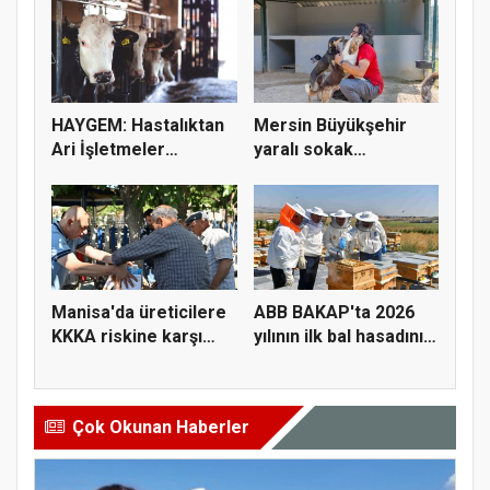
HAYGEM: Hastalıktan
Mersin Büyükşehir
Ari İşletmeler
yaralı sokak
Üreticiye...
hayvanlarını y...
Manisa'da üreticilere
ABB BAKAP'ta 2026
KKKA riskine karşı
yılının ilk bal hasadını
para...
ge...
Çok Okunan Haberler