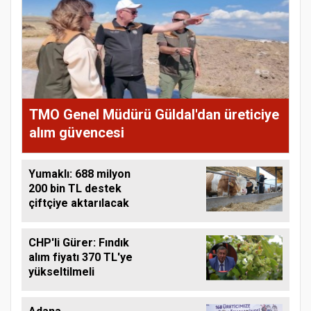
TMO Genel Müdürü Güldal'dan üreticiye
alım güvencesi
Yumaklı: 688 milyon
200 bin TL destek
çiftçiye aktarılacak
CHP'li Gürer: Fındık
alım fiyatı 370 TL'ye
yükseltilmeli