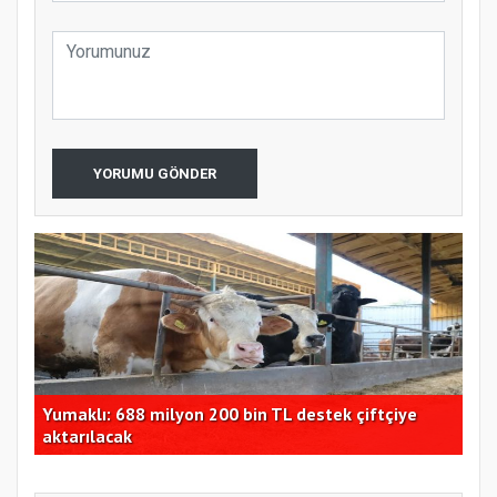
YORUMU GÖNDER
lo
Yumaklı: 688 milyon 200 bin TL destek çiftçiye
TMO
aktarılacak
güv