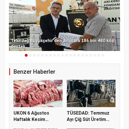
lo
Yumaklı: 688 milyon 200 bin TL destek çiftçiye
TMO
aktarılacak
güv
Benzer Haberler
UKON 6 Ağustos
TÜSEDAD: Temmuz
Haftalık Kesim
Ayı Çiğ Süt Üretim
Fiyatlarını Pay...
Maliyeti 2...