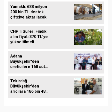
Yumaklı: 688 milyon
200 bin TL destek
çiftçiye aktarılacak
CHP'li Gürer: Fındık
alım fiyatı 370 TL'ye
yükseltilmeli
Adana
Büyükşehir'den
üreticilere 168 süt
sağım makinesi
Tekirdağ
Büyükşehir'den
arıcılara 186 bin 480
kilo destek