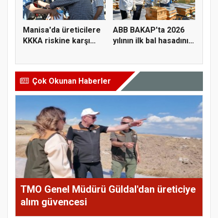
Manisa'da üreticilere
ABB BAKAP'ta 2026
KKKA riskine karşı
yılının ilk bal hasadını
para...
ge...
Çok Okunan Haberler
TMO Genel Müdürü Güldal'dan üreticiye
alım güvencesi