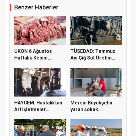
Benzer Haberler
UKON 6 Ağustos
TÜSEDAD: Temmuz
Haftalık Kesim
Ayı Çiğ Süt Üretim
Fiyatlarını Pay...
Maliyeti 2...
HAYGEM: Hastalıktan
Mersin Büyükşehir
Ari İşletmeler
yaralı sokak
Üreticiye...
hayvanlarını y...