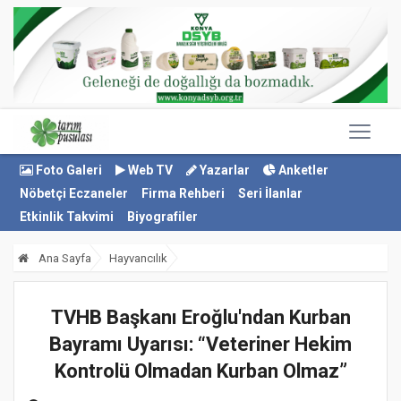
Foto Galeri
Web TV
Yazarlar
Anketler
Nöbetçi Eczaneler
Firma Rehberi
Seri İlanlar
Etkinlik Takvimi
Biyografiler
Ana Sayfa
Hayvancılık
TVHB Başkanı Eroğlu'ndan Kurban
Bayramı Uyarısı: “Veteriner Hekim
Kontrolü Olmadan Kurban Olmaz”