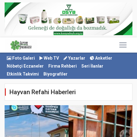
Foto Galeri
Web TV
Yazarlar
Anketler
Nöbetçi Eczaneler
Firma Rehberi
Seri İlanlar
Etkinlik Takvimi
Biyografiler
Hayvan Refahi Haberleri