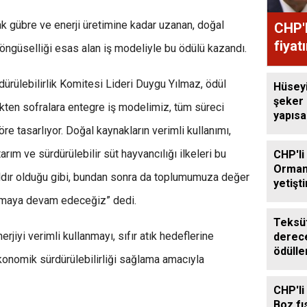
ak gübre ve enerji üretimine kadar uzanan, doğal
CHP'l
fiyat
döngüselliği esas alan iş modeliyle bu ödülü kazandı.
ürülebilirlik Komitesi Lideri Duygu Yılmaz, ödül
Hüsey
şeker
ikten sofralara entegre iş modelimiz, tüm süreci
yapıs
çağrıs
e tasarlıyor. Doğal kaynakların verimli kullanımı,
 tarım ve sürdürülebilir süt hayvancılığı ilkeleri bu
CHP'li
Orman
ıldır olduğu gibi, bundan sonra da toplumumuza değer
yetişti
edilme
lamaya devam edeceğiz” dedi.
Teksüt
rjiyi verimli kullanmayı, sıfır atık hedeflerine
derece
ödülle
konomik sürdürülebilirliği sağlama amacıyla
CHP'li
Boz fıs