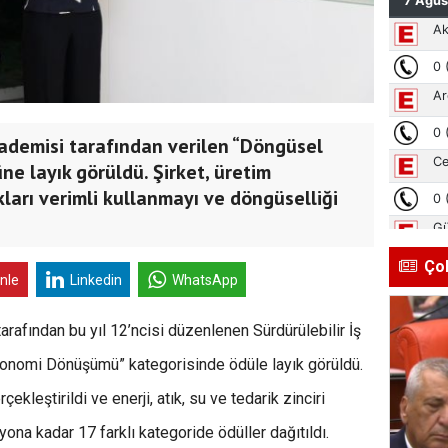
kademisi tarafından verilen “Döngüsel
 layık görüldü. Şirket, üretim
ları verimli kullanmayı ve döngüselliği
Ço
inle
Linkedin
WhatsApp
tarafından bu yıl 12’ncisi düzenlenen Sürdürülebilir İş
onomi Dönüşümü” kategorisinde ödüle layık görüldü.
leştirildi ve enerji, atık, su ve tedarik zinciri
ona kadar 17 farklı kategoride ödüller dağıtıldı.