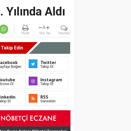
Yılında Aldı
A
Yazdır
Yazı Tipi
Yorumlar
i Takip Edin
Facebook
Twitter
ayfayı Beğen
Takip Et
Youtube
Instagram
bone Ol
Takip Et
inkedin
RSS
akip Et
Servisleri