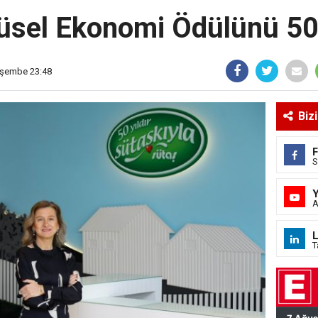
üsel Ekonomi Ödülünü 50. 
rşembe 23:48
Biz
S
A
L
T