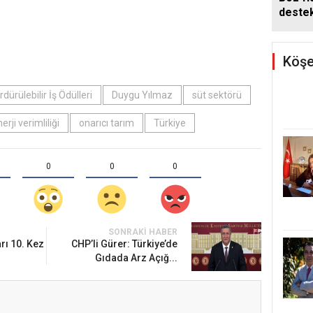
deste
Köşe
rdürülebilir İş Ödülleri
Duygu Yılmaz
süt sektörü
erji verimliliği
onarıcı tarım
Türkiye
0
0
0
SONRAKI HABER
ı 10. Kez
CHP’li Gürer: Türkiye’de
Gıdada Arz Açığ...