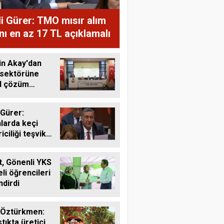
i Gürer: TMO mısır alım
ını en az 17 TL açıklamalı
in Akay'dan
 sektörüne
al çözüm
ı
 Gürer:
larda keçi
riciliği teşvik
li
, Gönenli YKS
li öğrencileri
ndirdi
 Öztürkmen:
tıkta üretici