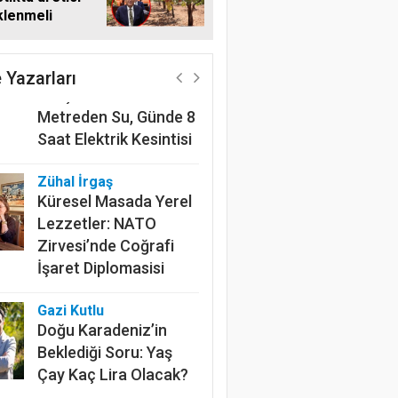
klenmeli
Harun Göksel
220 Kilometrelik
Kanalın Sonundaki Acı
 Yazarları
Gerçek: Mardin'de 600
Metreden Su, Günde 8
Saat Elektrik Kesintisi
Zühal İrgaş
Küresel Masada Yerel
Lezzetler: NATO
Zirvesi’nde Coğrafi
İşaret Diplomasisi
Gazi Kutlu
Doğu Karadeniz’in
Beklediği Soru: Yaş
Çay Kaç Lira Olacak?