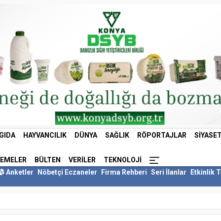
GIDA
HAYVANCILIK
DÜNYA
SAĞLIK
RÖPORTAJLAR
SIYASE
LEMELER
BÜLTEN
VERILER
TEKNOLOJI
Anketler
Nöbetçi Eczaneler
Firma Rehberi
Seri İlanlar
Etkinlik 