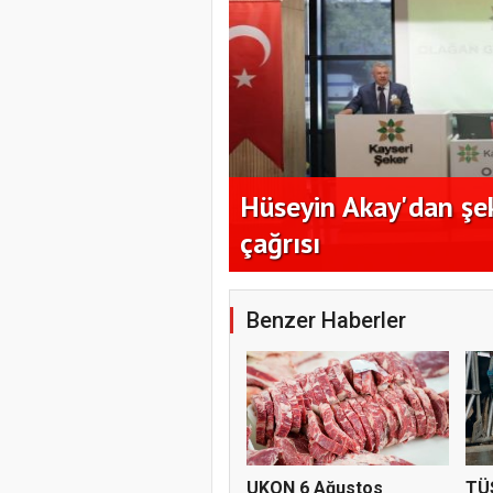
nı en az 17 TL
Hüseyin Akay'dan şe
çağrısı
Benzer Haberler
UKON 6 Ağustos
TÜ