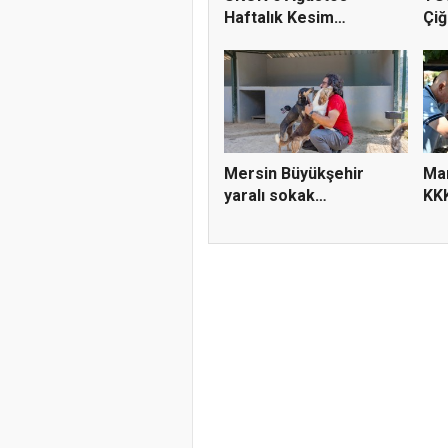
Haftalık Kesim
Çiğ
Fiyatlarını Pay...
2...
Mersin Büyükşehir
Man
yaralı sokak
KKK
hayvanlarını y...
par