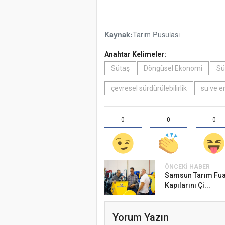
Tarım Pusulası
Kaynak:
Anahtar Kelimeler:
Sütaş
Döngüsel Ekonomi
Sü
çevresel sürdürülebilirlik
su ve en
0
0
0
ÖNCEKI HABER
Samsun Tarım Fuar
Kapılarını Çi...
Yorum Yazın