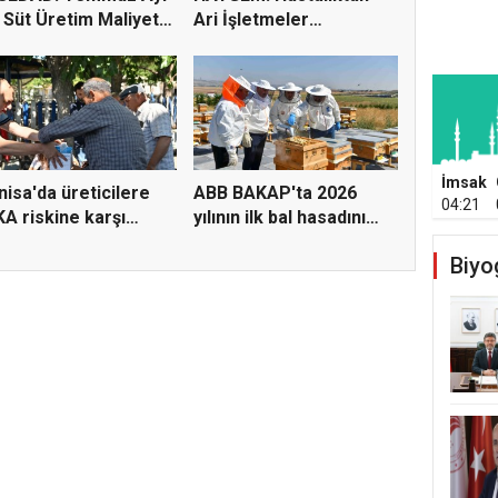
 Süt Üretim Maliyeti
Ari İşletmeler
Üreticiye...
İmsak
isa'da üreticilere
ABB BAKAP'ta 2026
04:21
A riskine karşı
yılının ilk bal hasadını
a...
ge...
Biyo