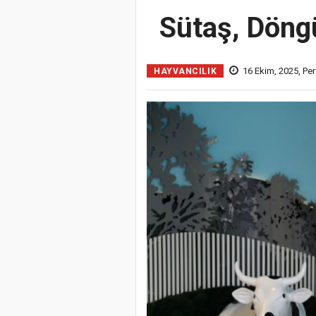
Sütaş, Döng
16 Ekim, 2025, Pe
HAYVANCILIK