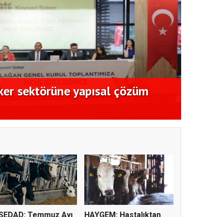
ker sektörüne yapısal çözüm
Ege K
açıkl
SEDAD: Temmuz Ayı
HAYGEM: Hastalıktan