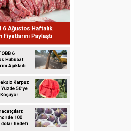
 6 Ağustos Haftalık
 Fiyatlarını Paylaştı
TOBB 6
os Hububat
rını Açıkladı
eksiz Karpuz
 Yüzde 50’ye
 Koşuyor
racatçıları:
ncirde 100
 dolar hedefi