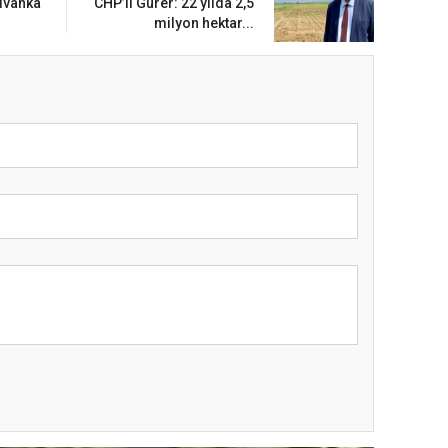
Ivanka
CHP’li Gürer: 22 yılda 2,5
milyon hektar...