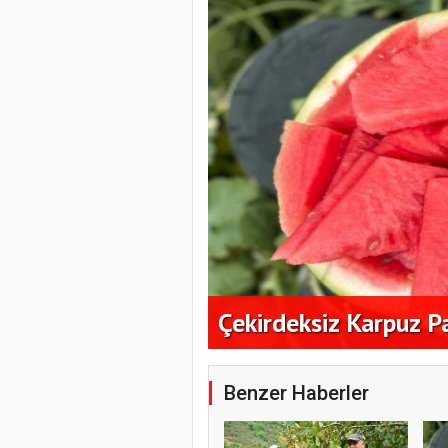
ık Alım
Çekirdeksiz Karpuz P
Benzer Haberler