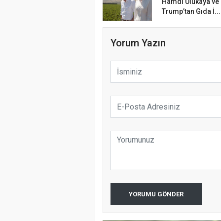
Hamdi Ulukaya ve 
Trump’tan Gıda İ...
Yorum Yazın
YORUMU GÖNDER