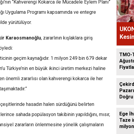
ığı’nın “Kahverengi Kokarca ile Mücadele Eylem Planı”
ğlığı Uygulama Programı kapsamında ve entegre
lde yürütülüyor.
UKON
Kesim
kir Karaosmanoğlu
, zararlının kışlaklara giriş
öyledi:
TMO-
reticinin geçim kaynağıdır. 1 milyon 249 bin 679 dekar
Ağust
Fiyatla
n’u Türkiye’nin en büyük ikinci üretim merkezi haline
en önemli zararlısı olan kahverengi kokarca ile her
Çekird
şımaktadır.”
Pazarı
Doğru
çeşitlerinde hasadın halen sürdüğünü belirten
Ege İh
erince sahada popülasyon takibinin yapıldığını, mısır,
Taze i
tansiyel zararların önlenmesine yönelik çalışmaların
milyon