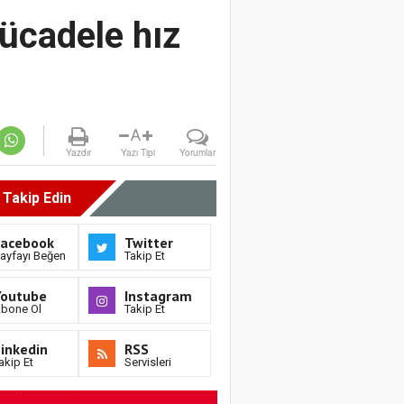
ücadele hız
A
Yazdır
Yazı Tipi
Yorumlar
i Takip Edin
Facebook
Twitter
ayfayı Beğen
Takip Et
Youtube
Instagram
bone Ol
Takip Et
inkedin
RSS
akip Et
Servisleri