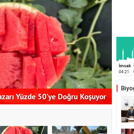
İmsak
04:21
Aykut
Biyo
azarı Yüzde 50’ye Doğru Koşuyor
Konko