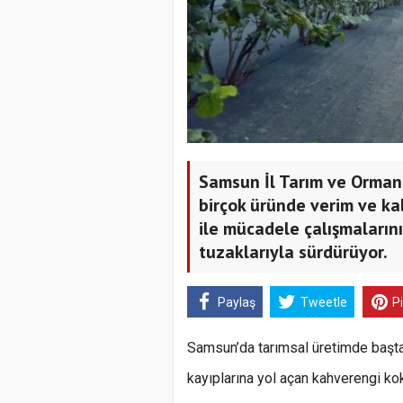
Samsun İl Tarım ve Orman
birçok üründe verim ve ka
ile mücadele çalışmaların
tuzaklarıyla sürdürüyor.
Paylaş
Tweetle
P
Samsun’da tarımsal üretimde başta
kayıplarına yol açan kahverengi ko