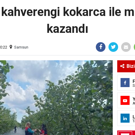
kahverengi kokarca ile m
kazandı
20:22
Samsun
Biz
S
A
L
T