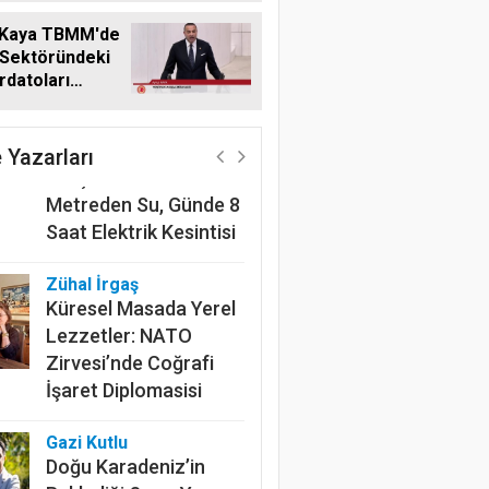
 Kaya TBMM'de
 Sektöründeki
datoları
Harun Göksel
me Taşıdı
220 Kilometrelik
Kanalın Sonundaki Acı
 Yazarları
Gerçek: Mardin'de 600
Metreden Su, Günde 8
Saat Elektrik Kesintisi
Zühal İrgaş
Küresel Masada Yerel
Lezzetler: NATO
Zirvesi’nde Coğrafi
İşaret Diplomasisi
Gazi Kutlu
Doğu Karadeniz’in