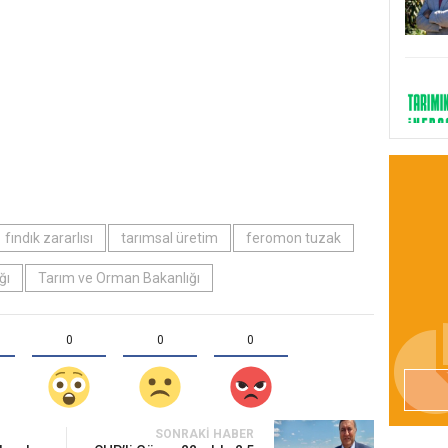
fındık zararlısı
tarımsal üretim
feromon tuzak
ğı
Tarım ve Orman Bakanlığı
0
0
0
SONRAKI HABER