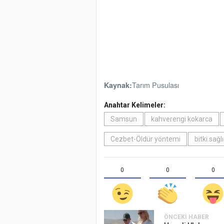
Tarım Pusulası
Kaynak:
Anahtar Kelimeler:
Samsun
kahverengi kokarca
Cezbet-Öldür yöntemi
bitki sağlı
0
0
0
ÖNCEKI HABER