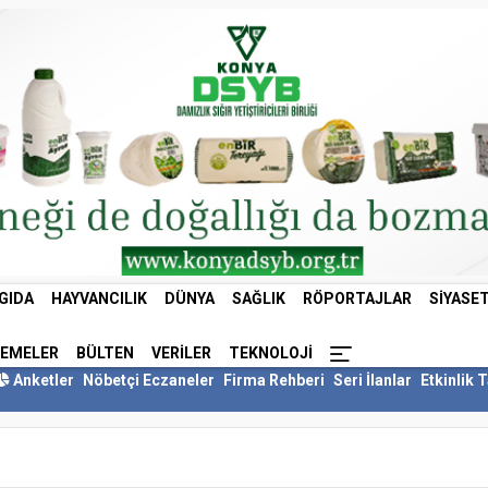
GIDA
HAYVANCILIK
DÜNYA
SAĞLIK
RÖPORTAJLAR
SIYASE
LEMELER
BÜLTEN
VERILER
TEKNOLOJI
Anketler
Nöbetçi Eczaneler
Firma Rehberi
Seri İlanlar
Etkinlik 