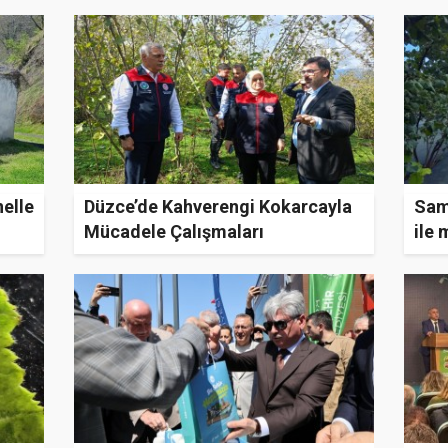
elle
Düzce’de Kahverengi Kokarcayla
Sam
Mücadele Çalışmaları
ile
Değerlendirildi