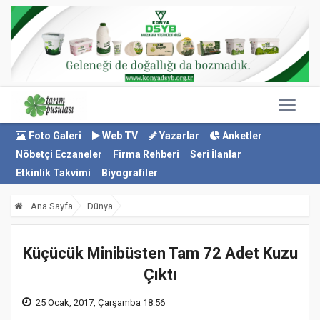
Foto Galeri
Web TV
Yazarlar
Anketler
Nöbetçi Eczaneler
Firma Rehberi
Seri İlanlar
Etkinlik Takvimi
Biyografiler
Ana Sayfa
Dünya
Küçücük Minibüsten Tam 72 Adet Kuzu
Çıktı
25 Ocak, 2017, Çarşamba 18:56