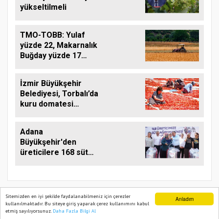
yükseltilmeli
TMO-TOBB: Yulaf
yüzde 22, Makarnalık
Buğday yüzde 17
Arttı
İzmir Büyükşehir
Belediyesi, Torbalı’da
kuru domatesi
destekliyor
Adana
Büyükşehir'den
üreticilere 168 süt
sağım makinesi
Sitemizden en iyi şekilde faydalanabilmeniz için çerezler
Anladım
kullanılmaktadır. Bu siteye giriş yaparak çerez kullanımını kabul
etmiş sayılıyorsunuz.
Daha Fazla Bilgi Al
Ana Sayfa
Web TV
Foto Galeri
Yazarlar
TARIM PUSULASI