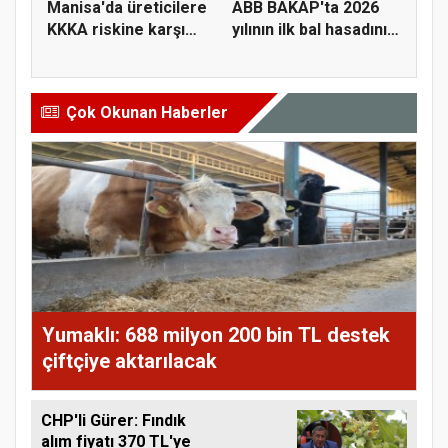
Manisa'da üreticilere
ABB BAKAP'ta 2026
KKKA riskine karşı
yılının ilk bal hasadını
para...
ge...
Çok Okunan Haberler
Yumaklı: 688 milyon 200 bin TL destek
çiftçiye aktarılacak
CHP'li Gürer: Fındık
alım fiyatı 370 TL'ye