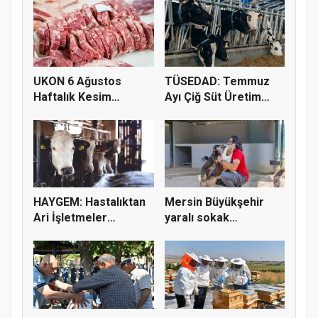
UKON 6 Ağustos
TÜSEDAD: Temmuz
Haftalık Kesim
Ayı Çiğ Süt Üretim
Fiyatlarını Pay...
Maliyeti 2...
HAYGEM: Hastalıktan
Mersin Büyükşehir
Ari İşletmeler
yaralı sokak
Üreticiye...
hayvanlarını y...