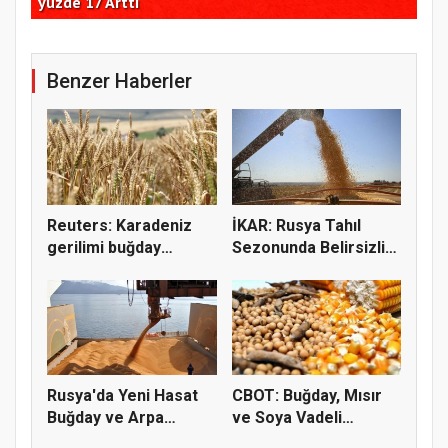
yüzde 17 Arttı
miy
Benzer Haberler
Reuters: Karadeniz
İKAR: Rusya Tahıl
gerilimi buğday
Sezonunda Belirsizlik
fiyatların...
ve Ri...
Rusya'da Yeni Hasat
CBOT: Buğday, Mısır
Buğday ve Arpa
ve Soya Vadeli
Fiyatların...
İşlemleri...