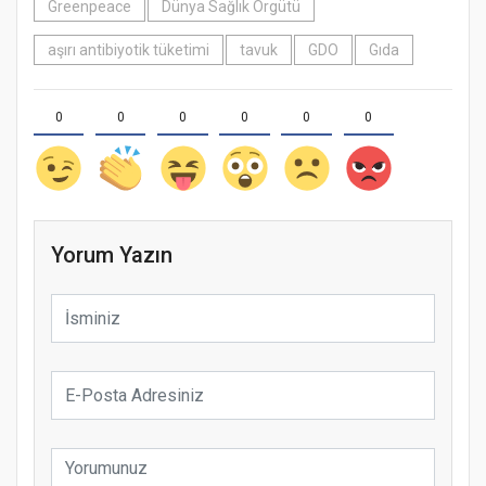
Greenpeace
Dünya Sağlık Örgütü
aşırı antibiyotik tüketimi
tavuk
GDO
Gıda
0
0
0
0
0
0
Yorum Yazın