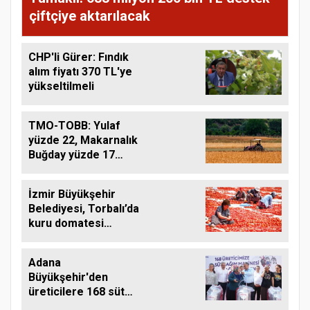
çiftçiye aktarılacak
CHP'li Gürer: Fındık
alım fiyatı 370 TL'ye
yükseltilmeli
TMO-TOBB: Yulaf
yüzde 22, Makarnalık
Buğday yüzde 17
Arttı
İzmir Büyükşehir
Belediyesi, Torbalı’da
kuru domatesi
destekliyor
Adana
Büyükşehir'den
üreticilere 168 süt
sağım makinesi