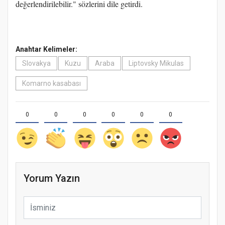
değerlendirilebilir." sözlerini dile getirdi.
Anahtar Kelimeler:
Slovakya
Kuzu
Araba
Liptovsky Mikulas
Komarno kasabası
0
0
0
0
0
0
Yorum Yazın