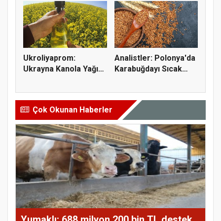
Ukroliyaprom:
Analistler: Polonya'da
Ukrayna Kanola Yağı
Karabuğdayı Sıcak
İhracatı 2,...
Hava...
Çok Okunan Haberler
Yumaklı: 688 milyon 200 bin TL destek