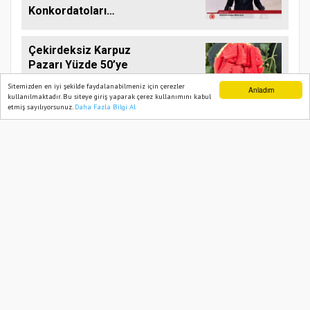
Konkordatoları
Gündeme Taşıdı
Çekirdeksiz Karpuz
Pazarı Yüzde 50’ye
Doğru Koşuyor
Sitemizden en iyi şekilde faydalanabilmeniz için çerezler
Anladım
kullanılmaktadır. Bu siteye giriş yaparak çerez kullanımını kabul
etmiş sayılıyorsunuz.
Daha Fazla Bilgi Al
Ana Sayfa
Web TV
Foto Galeri
Yazarlar
TMO 2026/27
Dönemi Kabuklu
Fındık Alım Fiyatlarını
Açıkladı
TARIM PUSULASI
Onemsoft
Haber Yazılımı
Künye
Gizlilik Politikası
Hizmet Şartları
Sitene Ekle
İletişim