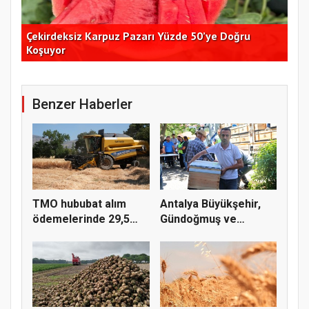
Çekirdeksiz Karpuz Pazarı Yüzde 50’ye Doğru
Ay
Koşuyor
Kon
Benzer Haberler
TMO hububat alım
Antalya Büyükşehir,
ödemelerinde 29,5
Gündoğmuş ve
milyar TL'...
İbradı'nda a...