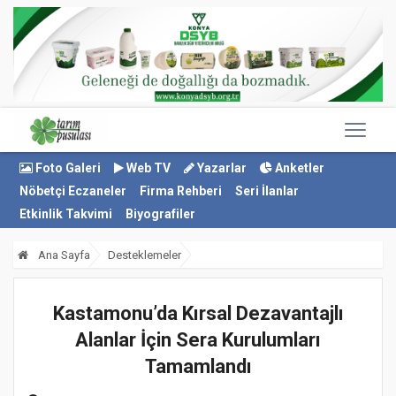
Foto Galeri
Web TV
Yazarlar
Anketler
Nöbetçi Eczaneler
Firma Rehberi
Seri İlanlar
Etkinlik Takvimi
Biyografiler
Ana Sayfa
Desteklemeler
Kastamonu’da Kırsal Dezavantajlı
Alanlar İçin Sera Kurulumları
Tamamlandı