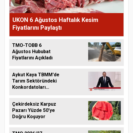
UKON 6 Ağustos Haftalık Kesim
Fiyatlarını Paylaştı
TMO-TOBB 6
Ağustos Hububat
Fiyatlarını Açıkladı
Aykut Kaya TBMM'de
Tarım Sektöründeki
Konkordatoları
Gündeme Taşıdı
Çekirdeksiz Karpuz
Pazarı Yüzde 50’ye
Doğru Koşuyor