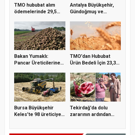
TMO hububat alım
Antalya Büyükşehir,
ödemelerinde 29,5
Gündoğmuş ve
milyar TL'...
İbradı'nda a...
Bakan Yumaklı:
TMO'dan Hububat
Pancar Üreticilerine
Ürün Bedeli İçin 23,3
991 Milyo...
Milyar...
Bursa Büyükşehir
Tekirdağ'da dolu
Keles'te 98 üreticiye
zararının ardından
hasat...
Yüceer'de...