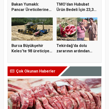
Bakan Yumaklı:
TMO'dan Hububat
Pancar Üreticilerine
Ürün Bedeli İçin 23,3
991 Milyo...
Milyar...
Bursa Büyükşehir
Tekirdağ'da dolu
Keles'te 98 üreticiye
zararının ardından
hasat...
Yüceer'de...
Çok Okunan Haberler