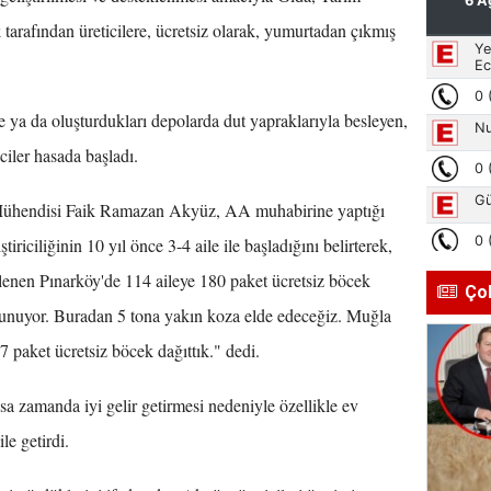
arafından üreticilere, ücretsiz olarak, yumurtadan çıkmış
 ya da oluşturdukları depolarda dut yapraklarıyla besleyen,
ciler hasada başladı.
 Mühendisi Faik Ramazan Akyüz, AA muhabirine yaptığı
riciliğinin 10 yıl önce 3-4 aile ile başladığını belirterek,
rlenen Pınarköy'de 114 aileye 180 paket ücretsiz böcek
Ço
ulunuyor. Buradan 5 tona yakın koza elde edeceğiz. Muğla
7 paket ücretsiz böcek dağıttık." dedi.
ısa zamanda iyi gelir getirmesi nedeniyle özellikle ev
le getirdi.