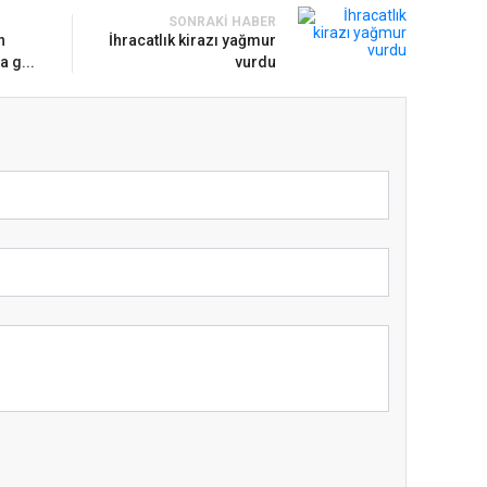
SONRAKI HABER
n
İhracatlık kirazı yağmur
a g...
vurdu