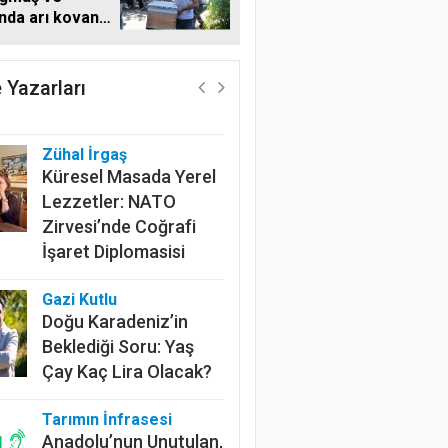
'nda arı kovanı
Harun Göksel
i
Geleceğin Pamuğu:
Doğal, İzlenebilir ve
 Yazarları
Sürdürülebilir
Zühal İrgaş
Küresel Masada Yerel
Lezzetler: NATO
Zirvesi’nde Coğrafi
İşaret Diplomasisi
Gazi Kutlu
Doğu Karadeniz’in
Beklediği Soru: Yaş
Çay Kaç Lira Olacak?
Tarımın İnfrasesi
Anadolu’nun Unutulan,