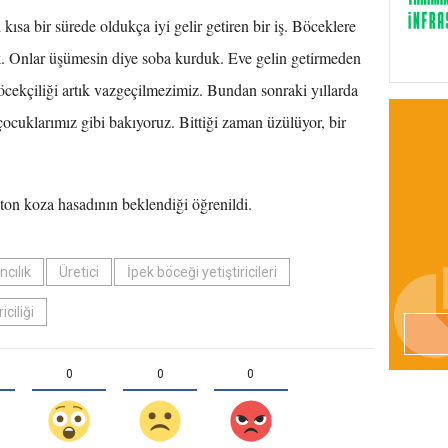
 kısa bir sürede oldukça iyi gelir getiren bir iş. Böceklere
tik. Onlar üşümesin diye soba kurduk. Eve gelin getirmeden
 böcekçiliği artık vazgeçilmezimiz. Bundan sonraki yıllarda
cuklarımız gibi bakıyoruz. Bittiği zaman üzülüyor, bir
 ton koza hasadının beklendiği öğrenildi.
cılık
Üretici
İpek böceği yetiştiricileri
iciliği
0
0
0