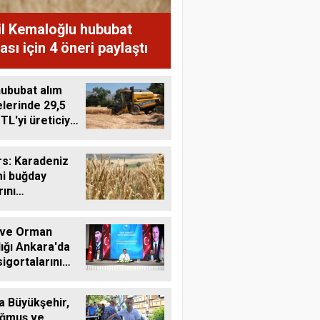
il Kemaloğlu hububat
ası için 4 öneri paylaştı
ububat alım
lerinde 29,5
 TL'yi üreticiye
ı
s: Karadeniz
mi buğday
rını
tebilir
 ve Orman
ığı Ankara'da
sigortalarını
tü
a Büyükşehir,
ğmuş ve