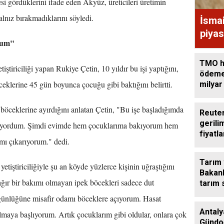
si gördüklerini ifade eden Akyüz, üreticileri üretimin
lnız bırakmadıklarını söyledi.
İsma
piyas
orum"
TMO h
ştiriciliği yapan Rukiye Çetin, 10 yıldır bu işi yaptığını,
ödeme
eklerine 45 gün boyunca çocuğu gibi baktığını belirtti.
milyar
aktard
 böceklerine ayırdığını anlatan Çetin, "Bu işe başladığımda
Reuter
gerili
miyordum. Şimdi evimde hem çocuklarıma bakıyorum hem
fiyatla
ımı çıkarıyorum." dedi.
yüksel
Tarım
yetiştiriciliğiyle şu an köyde yüzlerce kişinin uğraştığını
Bakanl
 ağır bir bakımı olmayan ipek böcekleri sadece dut
tarım 
görüş
5 günlüğüne misafir odamı böceklere açıyorum. Hasat
Antaly
maya başlıyorum. Artık çocuklarım gibi oldular, onlara çok
Gündo