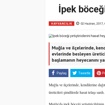
İpek böceği
02 Haziran, 2017,
HAYVANCILIK
Muğla ve ilçelerinde, kend
evlerinde besleyen üretic
başlamanın heyecanını ya
Paylaş
Tweetle
P
Muğla ve ilçelerinde, kendilerine dağı
üreticileri şimdilerde hasat telaşı sardı.
Muğla'da ipek böceği yetiştiriciliğini