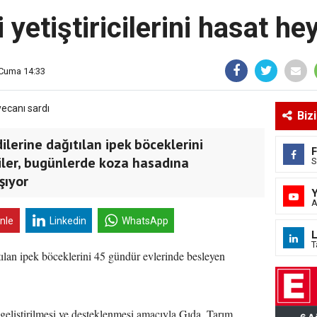
 yetiştiricilerini hasat he
 Cuma 14:33
Biz
ilerine dağıtılan ipek böceklerini
iler, bugünlerde koza hasadına
S
şıyor
A
inle
Linkedin
WhatsApp
L
T
tılan ipek böceklerini 45 gündür evlerinde besleyen
n geliştirilmesi ve desteklenmesi amacıyla Gıda, Tarım