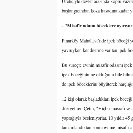
Üreticiyle devlet arasında köprü vazife
başlangıcından koza hasadına kadar ya
- "Misafir odamı böceklere ayırıy
Pınarköy Mahallesi’nde ipek böceği yeti
yavruyken kendilerine verilen ipek böc
Bu süreçte evinin misafir odasını ipek
ipek böceğinin ne olduğunu bile bil
de ipek böceklerini büyüterek harçlığ
12 kişi olarak başladıkları ipek böceği 
dile getiren Çetin, "Hiçbir masrafı ve
yaprağıyla besleniyorlar. 10 yıldır 4
tamamlandıktan sonra evime misafir al