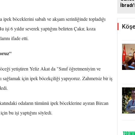
İbradı
desteğ
a ipek böceklerini sabah ve akşam serinliğinde topladığı
Köşe
u işi 6 yıldır severek yaptığını belirten Çakır, koza
rını ifade etti.
yoruz"
 böceği yetiştiren Yeliz Akat da "Sınıf öğretmeniyim ve
ı sağlamak için ipek böcekçiliği yapıyoruz. Zahmetsiz bir iş
dedi.
 katındaki odaların tümünü ipek böceklerine ayıran Bircan
 için bu işi yaptığını söyledi.