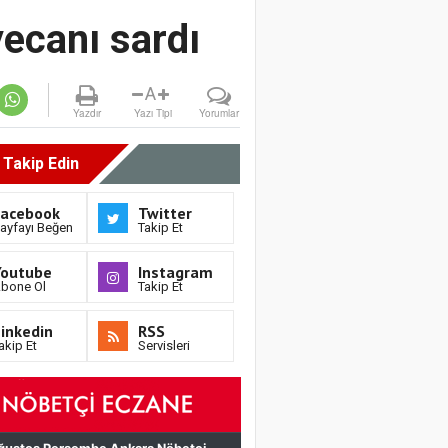
yecanı sardı
A
Yazdır
Yazı Tipi
Yorumlar
i Takip Edin
Facebook
Twitter
ayfayı Beğen
Takip Et
Youtube
Instagram
bone Ol
Takip Et
inkedin
RSS
akip Et
Servisleri