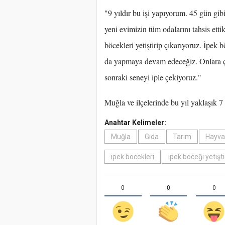
"9 yıldır bu işi yapıyorum. 45 gün gibi
yeni evimizin tüm odalarını tahsis et
böcekleri yetiştirip çıkarıyoruz. İpek
da yapmaya devam edeceğiz. Onlara ço
sonraki seneyi iple çekiyoruz."
Muğla ve ilçelerinde bu yıl yaklaşık 7
Anahtar Kelimeler:
Muğla
Gıda
Tarım
Hayvan
ipek böcekleri
ipek böceği yetiştir
0
0
0