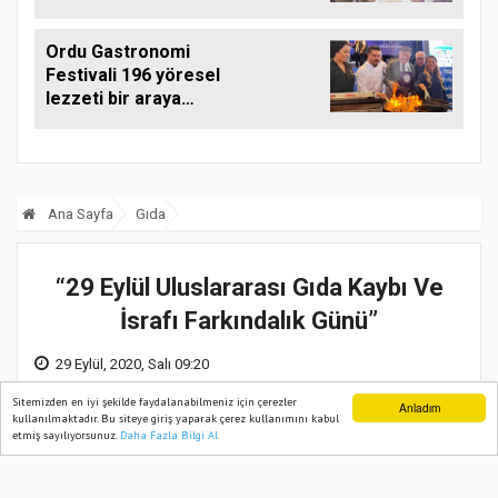
Ordu Gastronomi
Festivali 196 yöresel
lezzeti bir araya
getirdi
Ana Sayfa
Gıda
“29 Eylül Uluslararası Gıda Kaybı Ve
İsrafı Farkındalık Günü”
29 Eylül, 2020, Salı 09:20
Sitemizden en iyi şekilde faydalanabilmeniz için çerezler
Anladım
kullanılmaktadır. Bu siteye giriş yaparak çerez kullanımını kabul
etmiş sayılıyorsunuz.
Daha Fazla Bilgi Al
Ana Sayfa
Web TV
Foto Galeri
Yazarlar
Tarım ve Orman Bakanlığı gıda kayıpları