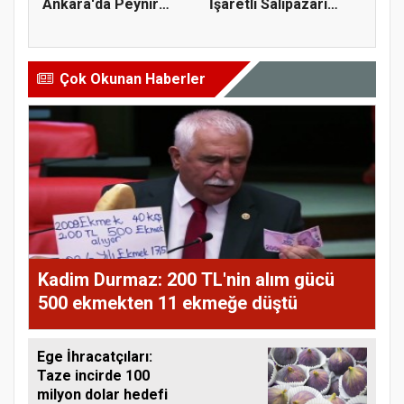
Ankara'da Peynir
İşaretli Salıpazarı
Markasına Ce...
Kestane...
Çok Okunan Haberler
Kadim Durmaz: 200 TL'nin alım gücü
500 ekmekten 11 ekmeğe düştü
Ege İhracatçıları:
Taze incirde 100
milyon dolar hedefi