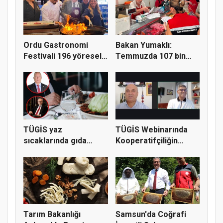
Ordu Gastronomi
Bakan Yumaklı:
Festivali 196 yöresel
Temmuzda 107 bin
lezzeti...
gıda denetimi...
TÜGİS yaz
TÜGİS Webinarında
sıcaklarında gıda
Kooperatifçiliğin
güvenliği için kr...
Stratejik...
Tarım Bakanlığı
Samsun'da Coğrafi