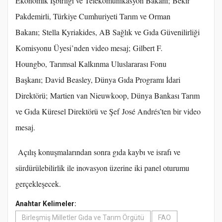
Ekonomik İşbirliği ve Telekomünikasyon Bakanı; Bekir
Pakdemirli, Türkiye Cumhuriyeti Tarım ve Orman
Bakanı; Stella Kyriakides, AB Sağlık ve Gıda Güvenilirliği
Komisyonu Üyesi’nden video mesaj; Gilbert F.
Houngbo, Tarımsal Kalkınma Uluslararası Fonu
Başkanı; David Beasley, Dünya Gıda Programı İdari
Direktörü; Martien van Nieuwkoop, Dünya Bankası Tarım
ve Gıda Küresel Direktörü ve Şef José Andrés’ten bir video
mesaj.
Açılış konuşmalarından sonra gıda kaybı ve israfı ve
sürdürülebilirlik ile inovasyon üzerine iki panel oturumu
gerçekleşecek.
Anahtar Kelimeler:
Birleşmiş Milletler Gıda ve Tarım Örgütü
FAO