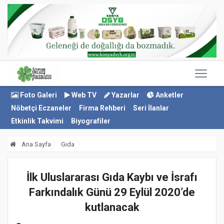
Foto Galeri
Web TV
Yazarlar
Anketler
Nöbetçi Eczaneler
Firma Rehberi
Seri İlanlar
Etkinlik Takvimi
Biyografiler
Ana Sayfa
Gıda
İlk Uluslararası Gıda Kaybı ve İsrafı
Farkındalık Günü 29 Eylül 2020’de
kutlanacak