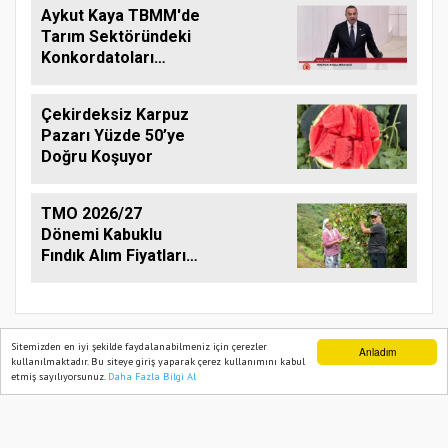
Aykut Kaya TBMM'de
Tarım Sektöründeki
Konkordatoları
Gündeme Taşıdı
Çekirdeksiz Karpuz
Pazarı Yüzde 50’ye
Doğru Koşuyor
TMO 2026/27
Dönemi Kabuklu
Fındık Alım Fiyatlarını
Açıkladı
Sitemizden en iyi şekilde faydalanabilmeniz için çerezler
Anladım
kullanılmaktadır. Bu siteye giriş yaparak çerez kullanımını kabul
etmiş sayılıyorsunuz.
Daha Fazla Bilgi Al
Ana Sayfa
Web TV
Foto Galeri
Yazarlar
TARIM PUSULASI
Onemsoft
Haber Yazılımı
Künye
Gizlilik Politikası
Hizmet Şartları
Sitene Ekle
İletişim