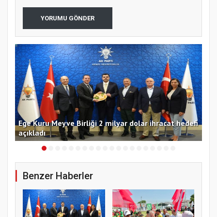
YORUMU GÖNDER
yi
Ege Kuru Meyve Birliği 2 milyar dolar ihracat hedefi
Ant
açıkladı
de
Benzer Haberler