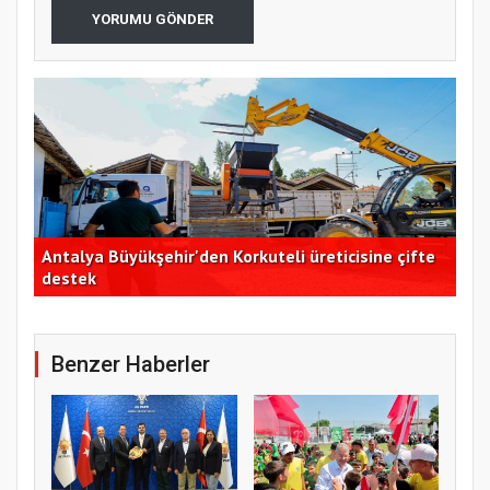
YORUMU GÖNDER
defi
Antalya Büyükşehir'den Korkuteli üreticisine çifte
CHP
destek
ele
Benzer Haberler