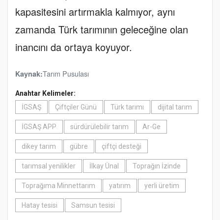
kapasitesini artırmakla kalmıyor, aynı
zamanda Türk tarımının geleceğine olan
inancını da ortaya koyuyor.
Tarım Pusulası
Kaynak:
Anahtar Kelimeler:
İGSAŞ
Çiftçiler Günü
Türk tarımı
dijital tarım
İGSAŞ APP
sürdürülebilir tarım
Ar-Ge
dikey tarım
gübre
çiftçi desteği
tarımsal yenilikler
İlkay Ünal
Toprağın İzinde
Toprağıma Minnettarım
yatırım
yerli üretim
Hatay tesisi
Samsun tesisi