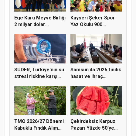
Ege Kuru Meyve Birliği
Kayseri Şeker Spor
2 milyar dolar
Yaz Okulu 900
ihracat...
öğrenciyle t...
SUDER, Türkiye'nin su
Samsun'da 2026 fındık
stresi riskine karşı
hasat ve ihraç
ta...
tarihler...
TMO 2026/27 Dönemi
Çekirdeksiz Karpuz
Kabuklu Fındık Alım
Pazarı Yüzde 50’ye
Fiyatl...
Doğru K...