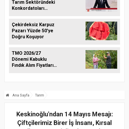
Tarım Sektöründeki
Konkordatoları
Gündeme Taşıdı
Çekirdeksiz Karpuz
Pazarı Yüzde 50’ye
Doğru Koşuyor
TMO 2026/27
Dönemi Kabuklu
Fındık Alım Fiyatlarını
Açıkladı
Ana Sayfa
Tarım
Keskinoğlu'ndan 14 Mayıs Mesajı:
Çiftçilerimiz Birer İş İnsanı, Kırsal