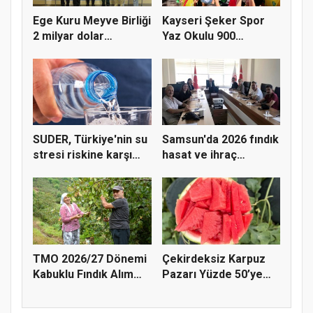
Ege Kuru Meyve Birliği
Kayseri Şeker Spor
2 milyar dolar
Yaz Okulu 900
ihracat...
öğrenciyle t...
SUDER, Türkiye'nin su
Samsun'da 2026 fındık
stresi riskine karşı
hasat ve ihraç
ta...
tarihler...
TMO 2026/27 Dönemi
Çekirdeksiz Karpuz
Kabuklu Fındık Alım
Pazarı Yüzde 50’ye
Fiyatl...
Doğru K...