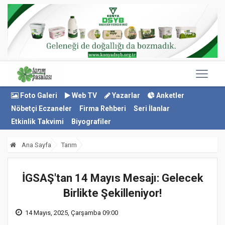
Foto Galeri
Web TV
Yazarlar
Anketler
Nöbetçi Eczaneler
Firma Rehberi
Seri İlanlar
Etkinlik Takvimi
Biyografiler
Ana Sayfa
Tarım
İGSAŞ'tan 14 Mayıs Mesajı: Gelecek
Birlikte Şekilleniyor!
14 Mayıs, 2025, Çarşamba 09:00