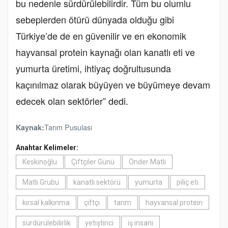
bu nedenle sürdürülebilirdir. Tüm bu olumlu
sebeplerden ötürü dünyada olduğu gibi
Türkiye’de de en güvenilir ve en ekonomik
hayvansal protein kaynağı olan kanatlı eti ve
yumurta üretimi, ihtiyaç doğrultusunda
kaçınılmaz olarak büyüyen ve büyümeye devam
edecek olan sektörler” dedi.
Tarım Pusulası
Kaynak:
Anahtar Kelimeler:
Keskinoğlu
Çiftçiler Günü
Önder Matlı
Matlı Grubu
kanatlı sektörü
yumurta
piliç eti
kırsal kalkınma
çiftçi
tarım
hayvansal protein
sürdürülebilirlik
yetiştirici
iş insanı