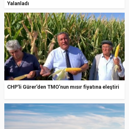
Yalanladı
CHP’li Gürer’den TMO’nun mısır fiyatına eleştiri