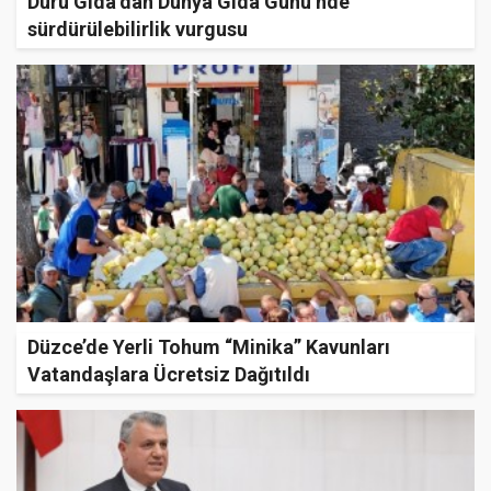
Duru Gıda’dan Dünya Gıda Günü’nde
sürdürülebilirlik vurgusu
Düzce’de Yerli Tohum “Minika” Kavunları
Vatandaşlara Ücretsiz Dağıtıldı