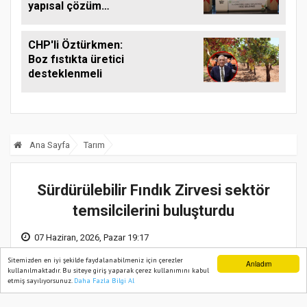
yapısal çözüm
çağrısı
CHP'li Öztürkmen:
Boz fıstıkta üretici
desteklenmeli
Ana Sayfa
Tarım
Sürdürülebilir Fındık Zirvesi sektör
temsilcilerini buluşturdu
07 Haziran, 2026, Pazar 19:17
Sitemizden en iyi şekilde faydalanabilmeniz için çerezler
Anladım
kullanılmaktadır. Bu siteye giriş yaparak çerez kullanımını kabul
etmiş sayılıyorsunuz.
Daha Fazla Bilgi Al
Ana Sayfa
Web TV
Foto Galeri
Yazarlar