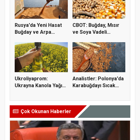
Rusya'da Yeni Hasat
CBOT: Buğday, Mısır
Buğday ve Arpa
ve Soya Vadeli
Fiyatların...
İşlemleri...
Ukroliyaprom:
Analistler: Polonya'da
Ukrayna Kanola Yağı
Karabuğdayı Sıcak
İhracatı 2,...
Hava...
Çok Okunan Haberler