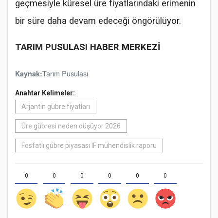
geçmesiyle küresel üre fiyatlarındaki erimenin
bir süre daha devam edeceği öngörülüyor.
TARIM PUSULASI HABER MERKEZİ
Tarım Pusulası
Kaynak:
Anahtar Kelimeler:
Arjantin gübre fiyatları
Üre gübresi neden düşüyor 2026
Fosfatlı gübre piyasası IF mühendislik raporu
0
0
0
0
0
0