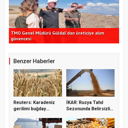
TMO Genel Müdürü Güldal'dan üreticiye alım
CHP
güvencesi
açı
Benzer Haberler
Reuters: Karadeniz
İKAR: Rusya Tahıl
gerilimi buğday
Sezonunda Belirsizlik
fiyatların...
ve Ri...