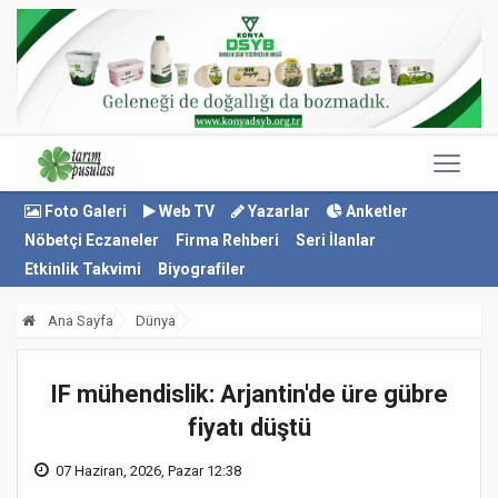
Foto Galeri
Web TV
Yazarlar
Anketler
Nöbetçi Eczaneler
Firma Rehberi
Seri İlanlar
Etkinlik Takvimi
Biyografiler
Ana Sayfa
Dünya
IF mühendislik: Arjantin'de üre gübre
fiyatı düştü
07 Haziran, 2026, Pazar 12:38