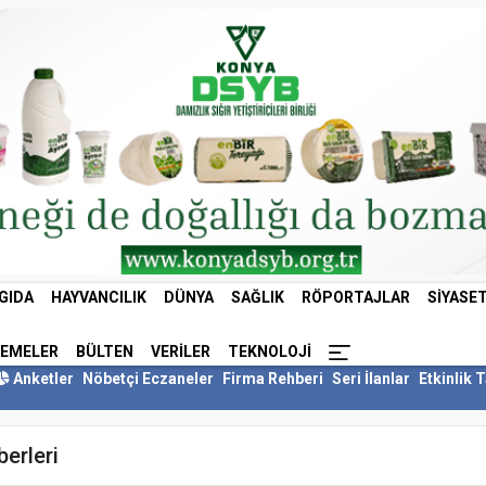
GIDA
HAYVANCILIK
DÜNYA
SAĞLIK
RÖPORTAJLAR
SIYASE
LEMELER
BÜLTEN
VERILER
TEKNOLOJI
Anketler
Nöbetçi Eczaneler
Firma Rehberi
Seri İlanlar
Etkinlik 
berleri