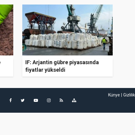
e
IF: Arjantin gübre piyasasında
fiyatlar yükseldi
Künye
Gizlili