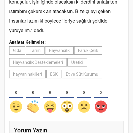
konuşulur. İşin içinde olacaksın ki derdini anlatırken
ıstırabını çekerek anlatacaksın. Bize çileyi çeken
insanlar lazım ki böylece ileriye sağlıklı şekilde
yürüyelim." dedi.
Anahtar Kelimeler:
Gıda
Tarım
Hayvancılık
Faruk Çelik
Hayvancılık Desteklemeleri
Üretici
hayvan nakilleri
ESK
Et ve Süt Kurumu
0
0
0
0
0
0
Yorum Yazın