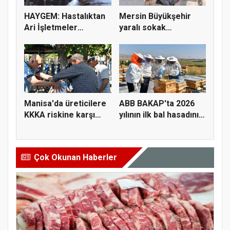
HAYGEM: Hastalıktan
Mersin Büyükşehir
Ari İşletmeler
yaralı sokak
Üreticiye...
hayvanlarını y...
Manisa'da üreticilere
ABB BAKAP'ta 2026
KKKA riskine karşı
yılının ilk bal hasadını
para...
ge...
Çok Okunan Haberler