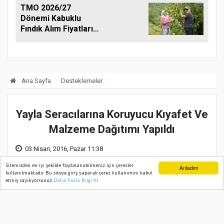
TMO 2026/27
Dönemi Kabuklu
Fındık Alım Fiyatlarını
Açıkladı
Ana Sayfa
Desteklemeler
Yayla Seracılarına Koruyucu Kıyafet Ve
Malzeme Dağıtımı Yapıldı
03 Nisan, 2016, Pazar 11:38
Sitemizden en iyi şekilde faydalanabilmeniz için çerezler
Anladım
kullanılmaktadır. Bu siteye giriş yaparak çerez kullanımını kabul
etmiş sayılıyorsunuz.
Daha Fazla Bilgi Al
Ana Sayfa
Web TV
Foto Galeri
Yazarlar