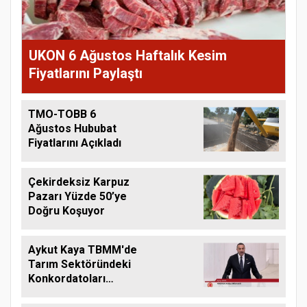
UKON 6 Ağustos Haftalık Kesim
Fiyatlarını Paylaştı
TMO-TOBB 6
Ağustos Hububat
Fiyatlarını Açıkladı
Çekirdeksiz Karpuz
Pazarı Yüzde 50’ye
Doğru Koşuyor
Aykut Kaya TBMM'de
Tarım Sektöründeki
Konkordatoları
Gündeme Taşıdı