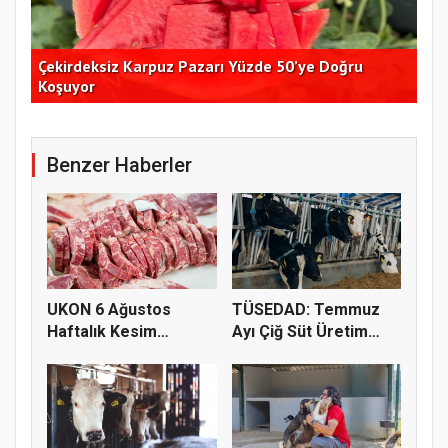
Çekirdeksiz Karpuz Pazarı Yüzde 50’ye Doğru
Ay
Koşuyor
Kon
Benzer Haberler
UKON 6 Ağustos
TÜSEDAD: Temmuz
Haftalık Kesim
Ayı Çiğ Süt Üretim
Fiyatlarını Pay...
Maliyeti 2...