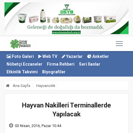
Foto Galeri
Web TV
Yazarlar
Anketler
Nöbetçi Eczaneler
Firma Rehberi
Seri İlanlar
Etkinlik Takvimi
Biyografiler
Ana Sayfa
Hayvancılık
Hayvan Nakilleri Terminallerde
Yapılacak
03 Nisan, 2016, Pazar 10:44