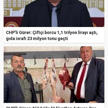
CHP’li Gürer: Çiftçi borcu 1,1 trilyon lirayı aştı,
gıda israfı 23 milyon tonu geçti