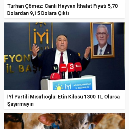
Turhan Çömez: Canlı Hayvan İthalat Fiyatı 5,70
Dolardan 9,15 Dolara Çıktı
İYİ Partili Mısırlıoğlu: Etin Kilosu 1300 TL Olursa
Şaşırmayın