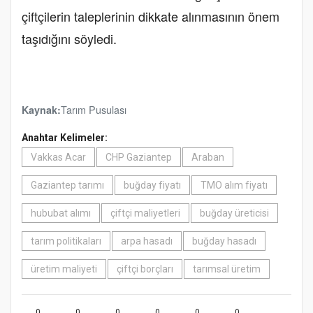
çiftçilerin taleplerinin dikkate alınmasının önem
taşıdığını söyledi.
Tarım Pusulası
Kaynak:
Anahtar Kelimeler:
Vakkas Acar
CHP Gaziantep
Araban
Gaziantep tarımı
buğday fiyatı
TMO alım fiyatı
hububat alımı
çiftçi maliyetleri
buğday üreticisi
tarım politikaları
arpa hasadı
buğday hasadı
üretim maliyeti
çiftçi borçları
tarımsal üretim
0
0
0
0
0
0