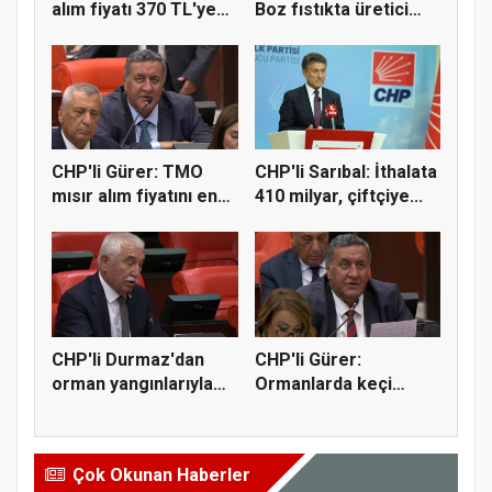
alım fiyatı 370 TL'ye
Boz fıstıkta üretici
yü...
destek...
CHP'li Gürer: TMO
CHP'li Sarıbal: İthalata
mısır alım fiyatını en
410 milyar, çiftçiye...
az 1...
CHP'li Durmaz'dan
CHP'li Gürer:
orman yangınlarıyla
Ormanlarda keçi
mücadel...
yetiştiriciliği...
Çok Okunan Haberler