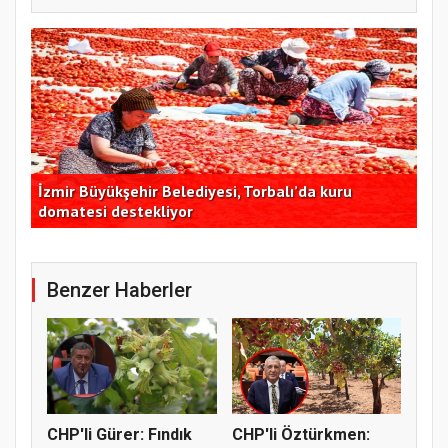
İzmir Büyükşehir Belediyesi, Torbalı’da kuru
Tek
domatesi destekliyor
de
Benzer Haberler
CHP'li Gürer: Fındık
CHP'li Öztürkmen: