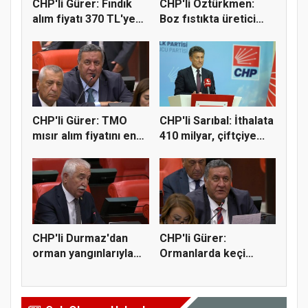
CHP'li Gürer: Fındık
CHP'li Öztürkmen:
alım fiyatı 370 TL'ye
Boz fıstıkta üretici
yü...
destek...
CHP'li Gürer: TMO
CHP'li Sarıbal: İthalata
mısır alım fiyatını en
410 milyar, çiftçiye...
az 1...
CHP'li Durmaz'dan
CHP'li Gürer:
orman yangınlarıyla
Ormanlarda keçi
mücadel...
yetiştiriciliği...