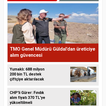
TMO Genel Müdürü Güldal'dan üreticiye
alım güvencesi
Yumaklı: 688 milyon
200 bin TL destek
çiftçiye aktarılacak
CHP'li Gürer: Fındık
alım fiyatı 370 TL'ye
yükseltilmeli