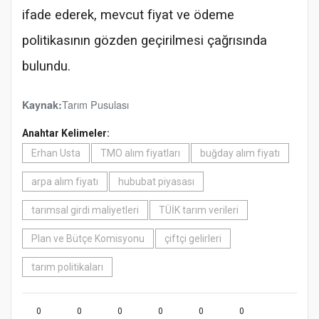
ifade ederek, mevcut fiyat ve ödeme
politikasının gözden geçirilmesi çağrısında
bulundu.
Tarım Pusulası
Kaynak:
Anahtar Kelimeler:
Erhan Usta
TMO alım fiyatları
buğday alım fiyatı
arpa alım fiyatı
hububat piyasası
tarımsal girdi maliyetleri
TÜİK tarım verileri
Plan ve Bütçe Komisyonu
çiftçi gelirleri
tarım politikaları
0
0
0
0
0
0