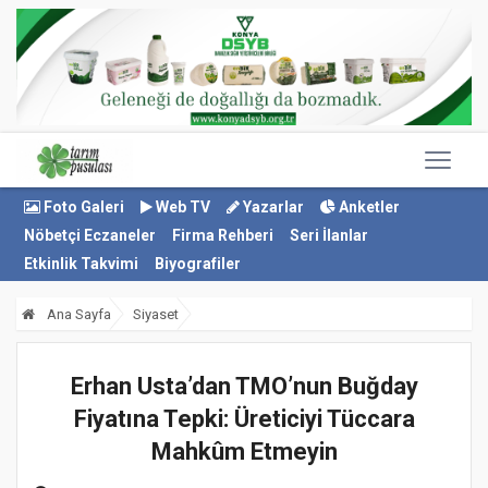
Foto Galeri
Web TV
Yazarlar
Anketler
Nöbetçi Eczaneler
Firma Rehberi
Seri İlanlar
Etkinlik Takvimi
Biyografiler
Ana Sayfa
Siyaset
Erhan Usta’dan TMO’nun Buğday
Fiyatına Tepki: Üreticiyi Tüccara
Mahkûm Etmeyin