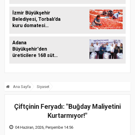
İzmir Büyükşehir
Belediyesi, Torbalı’da
kuru domatesi
destekliyor
Adana
Büyükşehir'den
üreticilere 168 süt
sağım makinesi
Ana Sayfa
Siyaset
Çiftçinin Feryadı: "Buğday Maliyetini
Kurtarmıyor!"
04 Haziran, 2026, Perşembe 14:56