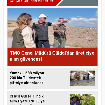
Çok Okunan Haberler
TMO Genel Müdürü Güldal'dan üreticiye
alım güvencesi
Yumaklı: 688 milyon
200 bin TL destek
çiftçiye aktarılacak
CHP'li Gürer: Fındık
alım fiyatı 370 TL'ye