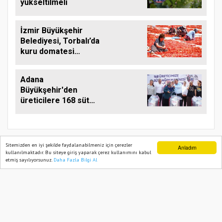
yükseltilmeli
İzmir Büyükşehir
Belediyesi, Torbalı’da
kuru domatesi
destekliyor
Adana
Büyükşehir'den
üreticilere 168 süt
sağım makinesi
Sitemizden en iyi şekilde faydalanabilmeniz için çerezler
Anladım
kullanılmaktadır. Bu siteye giriş yaparak çerez kullanımını kabul
etmiş sayılıyorsunuz.
Daha Fazla Bilgi Al
Ana Sayfa
Web TV
Foto Galeri
Yazarlar
TARIM PUSULASI
Onemsoft
Haber Yazılımı
Künye
Gizlilik Politikası
Hizmet Şartları
Sitene Ekle
İletişim