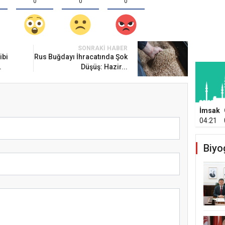
0
0
0
SONRAKI HABER
ibi
Rus Buğdayı İhracatında Şok
.
Düşüş: Hazir...
İmsak
04:21
Biyo