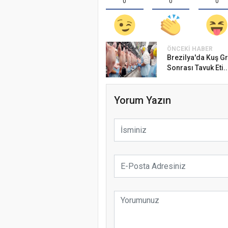
0
0
0
ÖNCEKI HABER
Brezilya'da Kuş Gr
Sonrası Tavuk Eti..
Yorum Yazın