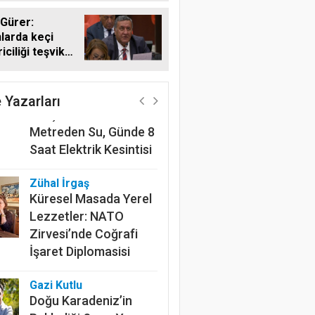
 Gürer:
larda keçi
riciliği teşvik
Harun Göksel
li
220 Kilometrelik
Kanalın Sonundaki Acı
 Yazarları
Gerçek: Mardin'de 600
Metreden Su, Günde 8
Saat Elektrik Kesintisi
Zühal İrgaş
Küresel Masada Yerel
Lezzetler: NATO
Zirvesi’nde Coğrafi
İşaret Diplomasisi
Gazi Kutlu
Doğu Karadeniz’in