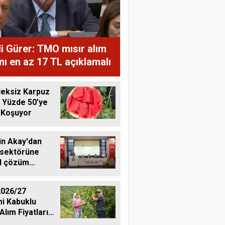
i Gürer: TMO mısır alım
ını en az 17 TL açıklamalı
eksiz Karpuz
 Yüzde 50’ye
 Koşuyor
in Akay'dan
 sektörüne
al çözüm
ı
026/27
i Kabuklu
Alım Fiyatlarını
dı