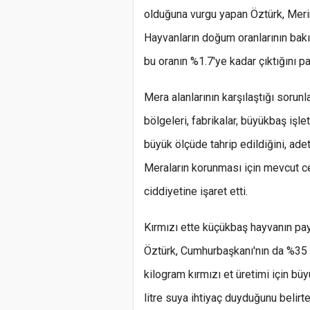
olduğuna vurgu yapan Öztürk, Merinos
Hayvanların doğum oranlarının bak
bu oranın %1.7'ye kadar çıktığını pa
Mera alanlarının karşılaştığı soru
bölgeleri, fabrikalar, büyükbaş işle
büyük ölçüde tahrip edildiğini, ade
Meraların korunması için mevcut 
ciddiyetine işaret etti.
Kırmızı ette küçükbaş hayvanın payı
Öztürk, Cumhurbaşkanı'nın da %35 he
kilogram kırmızı et üretimi için b
litre suya ihtiyaç duyduğunu belirt