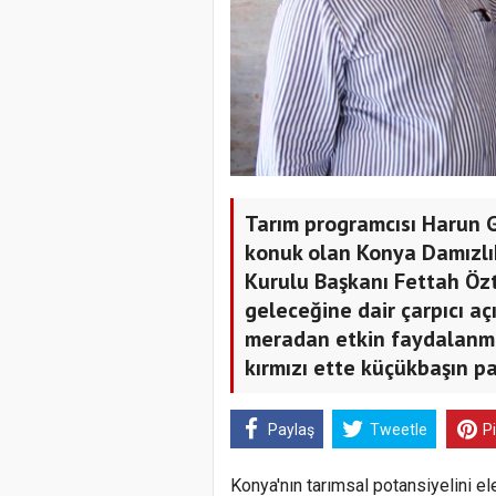
Tarım programcısı Harun G
konuk olan Konya Damızlık 
Kurulu Başkanı Fettah Özt
geleceğine dair çarpıcı aç
meradan etkin faydalanma 
kırmızı ette küçükbaşın pa
Paylaş
Tweetle
P
Konya'nın tarımsal potansiyelini el