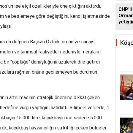
'un ise etçil özellikleriyle öne çıktığını aktardı.
CHP'li
Orman
ım ve beslemeye göre değiştiğini, kendi işletmesinde
yetişti
ylaştı.
edilme
nlara da değinen Başkan Öztürk, organize sanayi
Köşe
tmeleri ve tarımsal faaliyetler nedeniyle meraların
ta bir "çöplüğe" dönüştüğünü üzülerek dile getirdi.
cezalara rağmen önüne geçilemeyen bu durumun
nın artırılmasının stratejik önemine dikkat çeken
define vurgu yaptığını hatırlattı. Bilimsel verilerle, 1
üyükbaşın 15.000 litre, küçükbaşın ise sadece 5.000
erek, küçükbaş hayvancılığın su kıtlığı çeken bölgeler