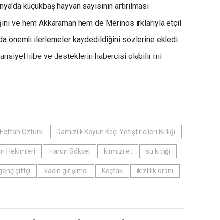
Konya'da küçükbaş hayvan sayısının artırılması
ğini ve hem Akkaraman hem de Merinos ırklarıyla etçil
da önemli ilerlemeler kaydedildiğini sözlerine ekledi.
ansiyel hibe ve desteklerin habercisi olabilir mi
Fettah Öztürk
Damızlık Koyun Keçi Yetiştiricileri Birliği
n Hekimleri
Harun Göksel
kırmızı et
su kıtlığı
genç çiftçi
kadın girişimci
Koçtak
ikizlilik oranı