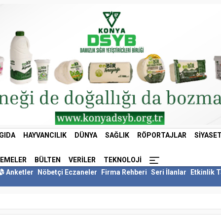
GIDA
HAYVANCILIK
DÜNYA
SAĞLIK
RÖPORTAJLAR
SIYASE
LEMELER
BÜLTEN
VERILER
TEKNOLOJI
Anketler
Nöbetçi Eczaneler
Firma Rehberi
Seri İlanlar
Etkinlik 