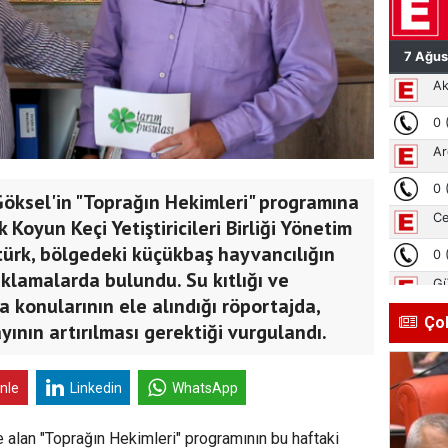
öksel'in "Toprağın Hekimleri" programına
Koyun Keçi Yetiştiricileri Birliği Yönetim
ürk, bölgedeki küçükbaş hayvancılığın
ıklamalarda bulundu. Su kıtlığı ve
konularının ele alındığı röportajda,
Ço
yının artırılması gerektiği vurgulandı.
inle
Linkedin
WhatsApp
e alan "Toprağın Hekimleri" programının bu haftaki