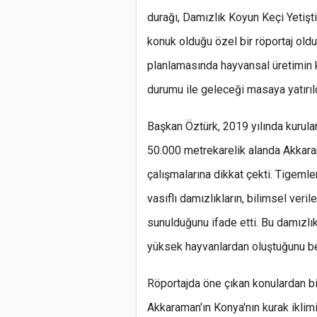
durağı, Damızlık Koyun Keçi Yetişti
konuk olduğu özel bir röportaj old
planlamasında hayvansal üretimin k
durumu ile geleceği masaya yatırıld
Başkan Öztürk, 2019 yılında kurulan
50.000 metrekarelik alanda Akkaram
çalışmalarına dikkat çekti. Tigemle
vasıflı damızlıkların, bilimsel veril
sunulduğunu ifade etti. Bu damızlıkl
yüksek hayvanlardan oluştuğunu bel
Röportajda öne çıkan konulardan bir
Akkaraman'ın Konya'nın kurak iklimine