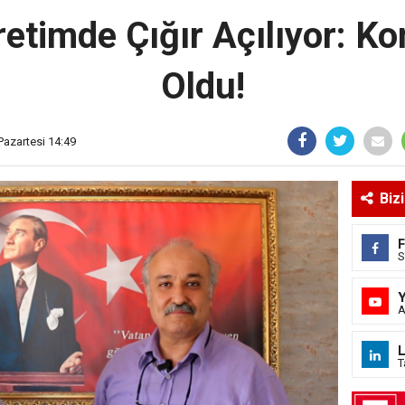
retimde Çığır Açılıyor: K
Oldu!
Pazartesi 14:49
Biz
S
A
L
T