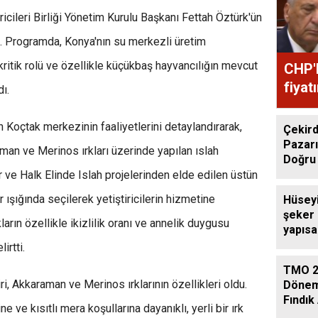
ricileri Birliği Yönetim Kurulu Başkanı Fettah Öztürk'ün
u. Programda, Konya'nın su merkezli üretim
ritik rolü ve özellikle küçükbaş hayvancılığın mevcut
CHP'l
fiyat
ı.
 Koçtak merkezinin faaliyetlerini detaylandırarak,
Çekird
Pazarı
an ve Merinos ırkları üzerinde yapılan ıslah
Doğru
r ve Halk Elinde Islah projelerinden elde edilen üstün
er ışığında seçilerek yetiştiricilerin hizmetine
Hüsey
şeker
arın özellikle ikizlilik oranı ve annelik duygusu
yapıs
çağrıs
irtti.
TMO 2
i, Akkaraman ve Merinos ırklarının özellikleri oldu.
Dönem
Fındık 
 ve kısıtlı mera koşullarına dayanıklı, yerli bir ırk
Açıkla