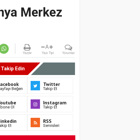
onya Merkez
A
Yazdır
Yazı Tipi
Yorumlar
i Takip Edin
Facebook
Twitter
ayfayı Beğen
Takip Et
Youtube
Instagram
bone Ol
Takip Et
inkedin
RSS
akip Et
Servisleri