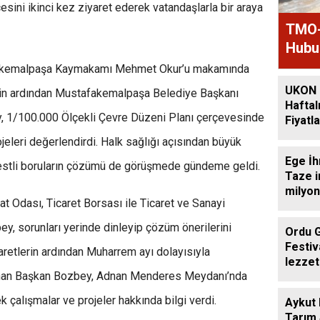
ini ikinci kez ziyaret ederek vatandaşlarla bir araya
TMO-
Hubub
afakemalpaşa Kaymakamı Mehmet Okur’u makamında
UKON 
inin ardından Mustafakemalpaşa Belediye Başkanı
Haftal
, 1/100.000 Ölçekli Çevre Düzeni Planı çerçevesinde
Fiyatla
jeleri değerlendirdi. Halk sağlığı açısından büyük
Ege İh
stli boruların çözümü de görüşmede gündeme geldi.
Taze i
milyon
t Odası, Ticaret Borsası ile Ticaret ve Sanayi
y, sorunları yerinde dinleyip çözüm önerilerini
Ordu 
Festiv
Ziyaretlerin ardından Muharrem ayı dolayısıyla
lezzet
lunan Başkan Bozbey, Adnan Menderes Meydanı’nda
getird
ek çalışmalar ve projeler hakkında bilgi verdi.
Aykut
Tarım