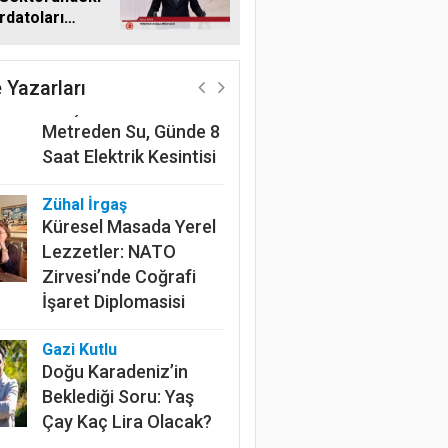
datoları
Harun Göksel
me Taşıdı
220 Kilometrelik
Kanalın Sonundaki Acı
 Yazarları
Gerçek: Mardin'de 600
Metreden Su, Günde 8
Saat Elektrik Kesintisi
Zühal İrgaş
Küresel Masada Yerel
Lezzetler: NATO
Zirvesi’nde Coğrafi
İşaret Diplomasisi
Gazi Kutlu
Doğu Karadeniz’in
Beklediği Soru: Yaş
Çay Kaç Lira Olacak?