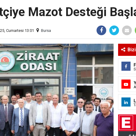
tçiye Mazot Desteği Başl
25, Cumartesi 13:01
Bursa
Biz
S
A
L
T