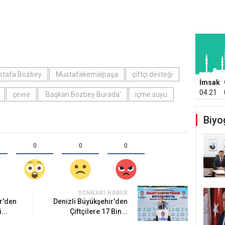
stafa Bozbey
Mustafakemalpaşa
çiftçi desteği
İmsak
04:21
çevre
'Başkan Bozbey Burada'
içme suyu
Biyo
0
0
0
SONRAKI HABER
r'den
Denizli Büyükşehir'den
...
Çiftçilere 17 Bin...