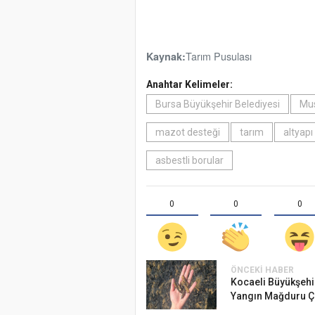
Tarım Pusulası
Kaynak:
Anahtar Kelimeler:
Bursa Büyükşehir Belediyesi
Mu
mazot desteği
tarım
altyapı
asbestli borular
0
0
0
ÖNCEKI HABER
Kocaeli Büyükşehi
Yangın Mağduru Çi