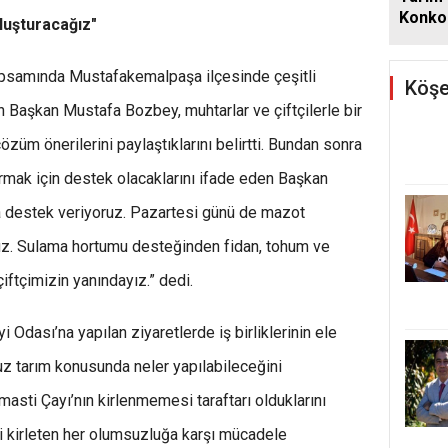
Konkor
luşturacağız"
Günde
apsamında Mustafakemalpaşa ilçesinde çeşitli
Köşe
 Başkan Mustafa Bozbey, muhtarlar ve çiftçilerle bir
özüm önerilerini paylaştıklarını belirtti. Bundan sonra
rtırmak için destek olacaklarını ifade eden Başkan
a destek veriyoruz. Pazartesi günü de mazot
ruz. Sulama hortumu desteğinden fidan, tohum ve
iftçimizin yanındayız.” dedi.
 Odası’na yapılan ziyaretlerde iş birliklerinin ele
suz tarım konusunda neler yapılabileceğini
rmasti Çayı’nın kirlenmemesi taraftarı olduklarını
 kirleten her olumsuzluğa karşı mücadele