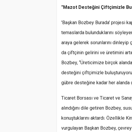
"Mazot Desteğini Çiftçimizle Bu
'Başkan Bozbey Burada' projesi k
temaslarda bulunduklarını söyleyen
araya gelerek sorunlarını dinleyip ç
da çiftçinin gelirini ve üretimini a
Bozbey, “Üreticimize birçok aland
desteğini çiftçimizle buluşturuyo
gübre desteğine kadar her alanda ç
Ticaret Borsası ve Ticaret ve Sanayi
alındığını dile getiren Bozbey, su
konuştuklarını aktardı. Özellikle Ki
vurgulayan Başkan Bozbey, çevreyi