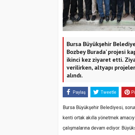
Bursa Büyükşehir Belediy
Bozbey Burada' projesi k
ikinci kez ziyaret etti. Zi
verilirken, altyapı projele
alındı.
Paylaş
Tweetle
P
Bursa Büyükşehir Belediyesi, sorun
kenti ortak akılla yönetmek amacıy
çalışmalarına devam ediyor. Büyük