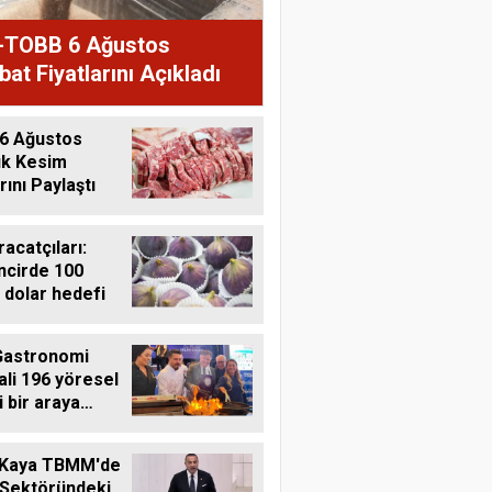
TOBB 6 Ağustos
at Fiyatlarını Açıkladı
6 Ağustos
ık Kesim
rını Paylaştı
racatçıları:
ncirde 100
 dolar hedefi
Gastronomi
ali 196 yöresel
i bir araya
i
 Kaya TBMM'de
 Sektöründeki