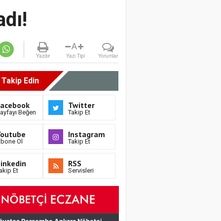
adı!
A
Yazdır
Yazı Tipi
Yorumlar
i Takip Edin
Facebook
Twitter
ayfayı Beğen
Takip Et
Youtube
Instagram
bone Ol
Takip Et
inkedin
RSS
akip Et
Servisleri