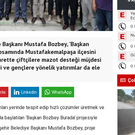
e Başkanı Mustafa Bozbey, 'Başkan
apsamında Mustafakemalpaşa ilçesini
yarette çiftçilere mazot desteği müjdesi
ri ve gençlere yönelik yatırımlar da ele
Ço
inle
Linkedin
WhatsApp
ları yerinde tespit edip hızlı çözümler üretmek ve
la başlatılan ‘Başkan Bozbey Burada’ projesiyle
şehir Belediye Başkanı Mustafa Bozbey, proje