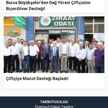
Bursa Büyükşehir'den Dağ Yöresi Çiftçisine
Biçerdöver Desteği!
Çiftçiye Mazot Desteği Başladı!
TARIM PUSULASI
Onemsoft
Haber Yazılımı