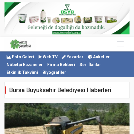
Foto Galeri
Web TV
Yazarlar
Anketler
Nöbetçi Eczaneler
Firma Rehberi
Seri İlanlar
Etkinlik Takvimi
Biyografiler
Bursa Buyuksehir Belediyesi Haberleri