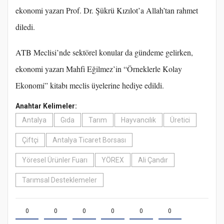
ekonomi yazarı Prof. Dr. Şükrü Kızılot’a Allah’tan rahmet
diledi.
ATB Meclisi’nde sektörel konular da gündeme gelirken,
ekonomi yazarı Mahfi Eğilmez’in “Örneklerle Kolay
Ekonomi” kitabı meclis üyelerine hediye edildi.
Anahtar Kelimeler:
Antalya
Gıda
Tarım
Hayvancılık
Üretici
Çiftçi
Antalya Ticaret Borsası
Yöresel Ürünler Fuarı
YÖREX
Ali Çandır
Tarımsal Desteklemeler
0
0
0
0
0
0