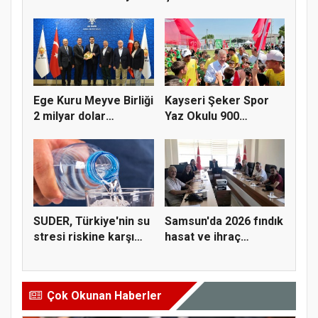
alım gü...
yapısal çözü...
Ege Kuru Meyve Birliği
Kayseri Şeker Spor
2 milyar dolar
Yaz Okulu 900
ihracat...
öğrenciyle t...
SUDER, Türkiye'nin su
Samsun'da 2026 fındık
stresi riskine karşı
hasat ve ihraç
ta...
tarihler...
Çok Okunan Haberler