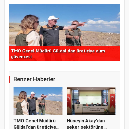
TMO Genel Müdürü Güldal'dan üreticiye alım
CHP
güvencesi
açı
Benzer Haberler
TMO Genel Müdürü
Hüseyin Akay'dan
Güldal'dan üreticiye
şeker sektörüne