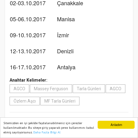
02-03.10.2017
Çanakkale
05-06.10.2017
Manisa
09-10.10.2017
İzmir
12-13.10.2017
Denizli
16-17.10.2017
Antalya
Anahtar Kelimeler:
AGCO
Massey Ferguson
Tarla Günleri
AGCO
Özlem Aşcı
MF Tarla Günleri
0
0
0
0
0
0
Sitemizden en iyi şekilde faydalanabilmeniz için çerezler
Anladım
kullanılmaktadır. Bu siteye giriş yaparak çerez kullanımını kabul
etmiş sayılıyorsunuz.
Daha Fazla Bilgi Al
Ana Sayfa
Web TV
Foto Galeri
Yazarlar