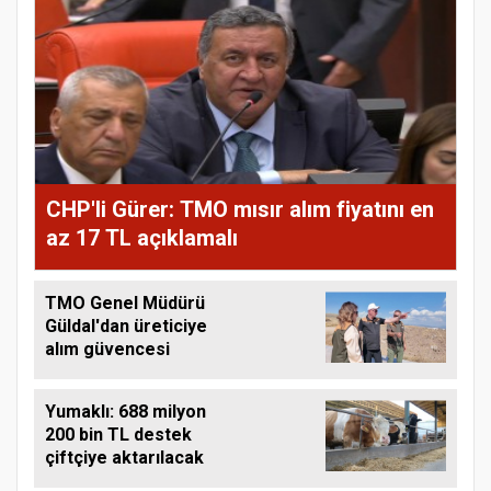
CHP'li Gürer: TMO mısır alım fiyatını en
az 17 TL açıklamalı
TMO Genel Müdürü
Güldal'dan üreticiye
alım güvencesi
Yumaklı: 688 milyon
200 bin TL destek
çiftçiye aktarılacak