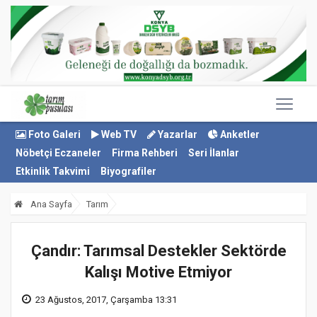
Foto Galeri
Web TV
Yazarlar
Anketler
Nöbetçi Eczaneler
Firma Rehberi
Seri İlanlar
Etkinlik Takvimi
Biyografiler
Ana Sayfa
Tarım
Çandır: Tarımsal Destekler Sektörde
Kalışı Motive Etmiyor
23 Ağustos, 2017, Çarşamba 13:31